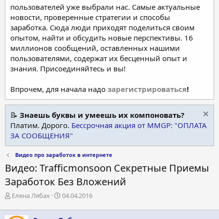
пользователей уже выбрали нас. Самые актуальные
новости, проверенные стратегии и способы
заработка. Сюда люди приходят поделиться своим
опытом, найти и обсудить новые перспективы. 16
миллионов сообщений, оставленных нашими
пользователями, содержат их бесценный опыт и
знания. Присоединяйтесь и вы!
Впрочем, для начала надо
зарегистрироваться
!
📝
Знаешь буквы и умеешь их компоновать?
Платим. Дорого.
Бессрочная акция от MMGP: "ОПЛАТА
ЗА СООБЩЕНИЯ"
Видео про заработок в интернете
Видео: Trafficmonsoon Секретные Приемы
Заработок Без Вложений
А
Д
Елена Лябах
04.04.2016
в
а
т
т