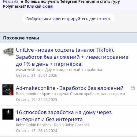
Реклама
: 🔥
Хочешь получить Telegram Premium и стать гуру
Polymarket?
Кликай сюда!
Войдите или зарегистрируйтесь для ответа.
Похожие темы
UniLive - новая соцсеть (аналог TikTok).
Заработок без вложений + инвестирование
до 1% в день + партнёрка!
wwwinvesttown
Другие виды онлайн заработка
Ответы
31
25.01.2026
З
Ad-maker.online - Заработок без вложений
а
Boss-monitor
Архив раздела: Список проблемных программ
Ответы
10
24.05.2023
к
р
16 способов заработка на дому через
интернет и без интернета
т
Robin Bobin Barabek
Robin Bobin Barabek
а
Ответы
15
26.10.2024