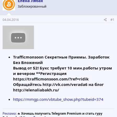
Елена Лябах
о
а
р
н
Заблокированный
т
а
е
ч
04.04.2016
#1
м
а
ы
л
а
Trafficmonsoon Секретные Приемы. Заработок
Без Вложений
Вывод от $2! Букс требует 10 мин.работы утром
и вечером **Регистрация
https://trafficmonsoon.com/?ref=ridik
Обращайтесь http://vk.com/verada6 на блог
http://elenaliabakh.ru/
https://mmgp.com/vbtube_show.php?tubeid=374
Реклама
: 🔥
Хочешь получить Telegram Premium и стать гуру