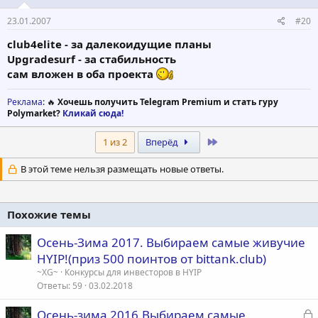
23.01.2007
#20
club4elite - за далекоидущие планы
Upgradesurf - за стабильность
сам вложен в оба проекта
Реклама
: 🔥
Хочешь получить Telegram Premium и стать гуру
Polymarket?
Кликай сюда!
Last
1 из 2
Вперёд
В этой теме нельзя размещать новые ответы.
Похожие темы
Осень-Зима 2017. Выбираем самые живучие
HYIP!(приз 500 поинтов от bittank.club)
~XG~
Конкурсы для инвесторов в HYIP
Ответы
59
03.02.2018
З
Осень-зима 2016.Выбираем самые