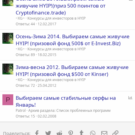
а
живучие HYIP!(приз 500 поинтов от
к
Cryptofinance.trade)
р
~XG~
Конкурсы для инвесторов в HYIP
Ответы
44
12.02.2017
т
Осень-Зима 2014. Выбираем самые живучие
а
HYIP! (призовой фонд 500$ от E-Invest.Biz)
~XG~
Конкурсы для инвесторов в HYIP
Ответы
89
18.02.2015
Зима-весна 2012. Выбираем самые живучие
HYIP! (призовой фонд $500 от Kinser)
~XG~
Конкурсы для инвесторов в HYIP
Ответы
72
25.04.2012
Выбираем самые стабильные серфы на
P
п
Январь!
р
Patrol
Архив раздела: Список проблемных программ
о
Ответы
15
02.02.2008
с
Facebook
Twitter
Reddit
Pinterest
Tumblr
WhatsApp
Электронна
Ссылка
Поделиться: