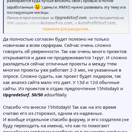
разбираются куда лучше вложить свои ( кровью и потом
заработанные
) деньги. ИМХО нужно развивать эту тему и в
последующие месяцы.
Лично я проголосовал за
UpgradeSurf.com
, хотя процентов на
99% уверен, что и
Autosurf-ru.com,
и
AutoProfitSurf.com,
будут на плаву ещё не один месяц.
Нажмите для раскрытия...
Из представленых английских проектов, для меня наибольшее
Да полностью согласен будет полезно не только
доверие вызывает
Club4elite.com
новичкам а всем серферам. Сейчас очень сложно
говорить об уверенности. Так как очень много проектов
открывается и даже не продерживаются 1круг. И сложно
разлядеться сейчас отличные проекты а между ттем
многии проекты уже работает 2-3 мес, не указанные в
опросе. Сложно судить, как проект будет лидером, так
как анализ сайта мало что дает. У 13d и 12d обычные
сайты. Из проектов я отдаю предпочтение 15hitsdayli и
UpgradeSurf. 50/50
adsurfdaily.
Спасибо что внесли 15hitsdayli! Так как на это время
считаю его из сторожил, одним из надежных.
И вообще отдельное спасибо форуму, и его создателя (не
буду переходить на имена), что как-то помогают
российским серферам разобраться в тонкостях серфинга.