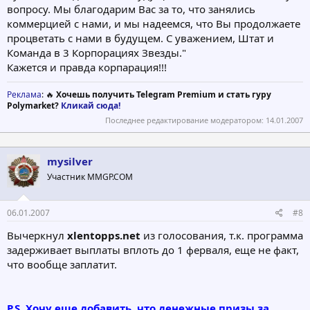
вопросу. Мы благодарим Вас за то, что занялись
коммерцией с нами, и мы надеемся, что Вы продолжаете
процветать с нами в будущем. С уважением, Штат и
Команда в 3 Корпорациях Звезды."
Кажется и правда корпарация!!!
Реклама
: 🔥
Хочешь получить Telegram Premium и стать гуру
Polymarket?
Кликай сюда!
Последнее редактирование модератором:
14.01.2007
mysilver
Участник MMGP.COM
06.01.2007
#8
Вычеркнул
xlentopps.net
из голосования, т.к. программа
задерживает выплаты вплоть до 1 ферваля, еще не факт,
что вообще заплатит.
P.S. Хочу еще добавить, что денежные призы за