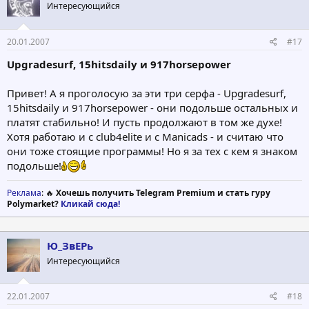
Интересующийся
20.01.2007
#17
Upgradesurf, 15hitsdaily и 917horsepower
Привет! А я проголосую за эти три серфа - Upgradesurf,
15hitsdaily и 917horsepower - они подольше остальных и
платят стабильно! И пусть продолжают в том же духе!
Хотя работаю и с club4elite и с Manicads - и считаю что
они тоже стоящие программы! Но я за тех с кем я знаком
подольше!
Реклама
: 🔥
Хочешь получить Telegram Premium и стать гуру
Polymarket?
Кликай сюда!
Ю_ЗвЕРь
Интересующийся
22.01.2007
#18