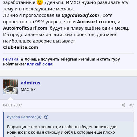
заработанные
) деньги. ИМХО нужно развивать эту
тему и в последующие месяцы.
Лично я проголосовал за
UpgradeSurf.com
, хотя
процентов на 99% уверен, что и
Autosurf-ru.com,
и
AutoProfitSurf.com,
будут на плаву ещё не один месяц.
Из представленых английских проектов, для меня
наибольшее доверие вызывает
Club4elite.com
Реклама
: 🔥
Хочешь получить Telegram Premium и стать гуру
Polymarket?
Кликай сюда!
admirus
МАСТЕР
04.01.2007
#7
dyscha написал(а):
В принципе тема неплоха, и особенно будет полезна для
новичков( к коим я отношу и себя ), которые ещё плохо