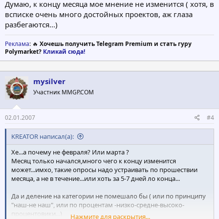
Думаю, к концу месяца мое мнение не изменится ( хотя, в
всписке очень много достойных проектов, аж глаза
разбегаются...)
Реклама
: 🔥
Хочешь получить Telegram Premium и стать гуру
Polymarket?
Кликай сюда!
mysilver
Участник MMGP.COM
02.01.2007
#4
KREATOR написал(а):
Хе...а почему не февраля? Или марта ?
Месяц только начался,много чего к концу изменится
может...имхо, такие опросы надо устраивать по прошествии
месяца, а не в течение...или хоть за 5-7 дней ло конца...
Да и деление на категории не помешало бы ( или по принципу
"наш-не наш", или по процентам -низко-средне-высоко-
процентовики...)
Нажмите для раскрытия...