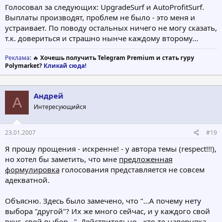
Голосовал за следующих: UpgradeSurf и AutoProfitSurf.
Выплаты производят, проблем не было - это меня и
устраивает. По поводу остальных ничего не могу сказать,
т.к. довериться и страшно нынче каждому второму...
Реклама
: 🔥
Хочешь получить Telegram Premium и стать гуру
Polymarket?
Кликай сюда!
Андрей
А
Интересующийся
23.01.2007
#19
Я прошу прощения - искренне! - у автора темы (respect!!!),
но хотел бы заметить, что мне
предложенная
формулировка
голосования представляется не совсем
адекватной.
Объясню. Здесь было замечено, что "...А почему нету
выбора "другой"? Их же много сейчас, и у каждого свой
вкус, свой выбор...". Действительно - кто-то наверняка