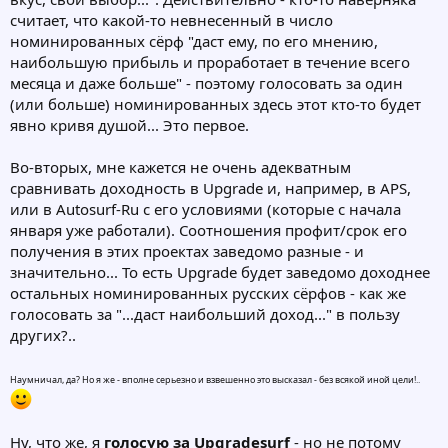
считает, что какой-то невнесенный в число
номинированных сёрф "даст ему, по его мнению,
наибольшую прибыль и проработает в течение всего
месяца и даже больше" - поэтому голосовать за один
(или больше) номинированных здесь этот кто-то будет
явно кривя душой... Это первое.
Во-вторых, мне кажется не очень адекватным
сравнивать доходность в Upgrade и, например, в APS,
или в Autosurf-Ru с его условиями (которые с начала
января уже работали). Соотношения профит/срок его
получения в этих проектах заведомо разные - и
значительно... То есть Upgrade будет заведомо доходнее
остальных номинированных русских сёрфов - как же
голосовать за "...даст наибольший доход..." в пользу
других?..
Наумничал, да? Но я же - вполне серьезно и взвешенно это высказал - без всякой иной цели!..
Ну, что же, я
голосую за Upgradesurf
- но не потому