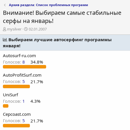
Архив раздела: Список проблемных программ
Внимание! Выбираем самые стабильные
серфы на январь!
А
Д
mysilver
02.01.2007
в
а
т
Выбираем лучшие автосерфинг программы
т
о
а
января!
р
н
т
а
Autosurf-ru.com
е
ч
Голосов:
8
34.8%
м
а
ы
л
AutoProfitSurf.com
а
Голосов:
5
21.7%
UniSurf
Голосов:
1
4.3%
Cepcoast.com
Голосов:
5
21.7%