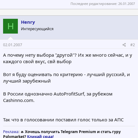
Последнее редактирование:
26.01.2007
Henry
H
Интересующийся
02.01.2007
#2
А почему нету выбора "другой"? Их же много сейчас, и у
каждого свой вкус, свй выбор
Вот я буду оценивать по критерию - лучший русский, и
лучший зарубежный
В России однозначно AutoProfitSurf, за рубежом
Cashinno.com.
Так что в голосовании поставил голос только за АПС
Реклама
: 🔥
Хочешь получить Telegram Premium и стать гуру
Polymarket?
Кликай сюда!