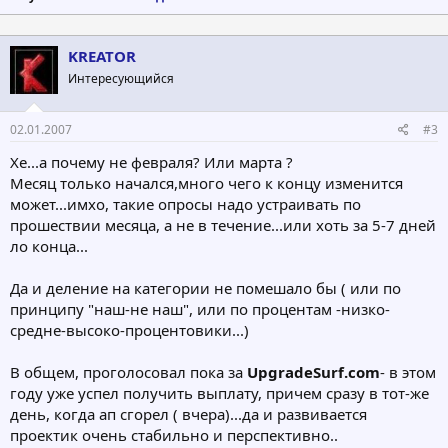
KREATOR
Интересующийся
02.01.2007
#3
Хе...а почему не февраля? Или марта ?
Месяц только начался,много чего к концу изменится
может...имхо, такие опросы надо устраивать по
прошествии месяца, а не в течение...или хоть за 5-7 дней
ло конца...
Да и деление на категории не помешало бы ( или по
принципу "наш-не наш", или по процентам -низко-
средне-высоко-процентовики...)
В общем, проголосовал пока за
UpgradeSurf.com
- в этом
году уже успел получить выплату, причем сразу в тот-же
день, когда ап сгорел ( вчера)...да и развивается
проектик очень стабильно и перспективно..