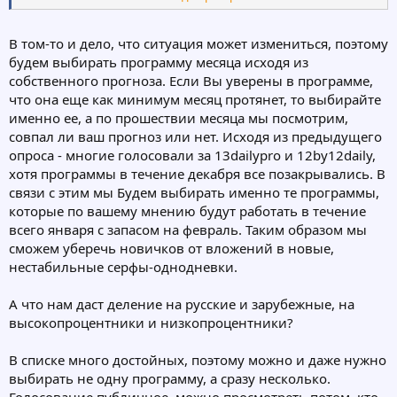
В общем, проголосовал пока за
UpgradeSurf.com
- в этом году
уже успел получить выплату, причем сразу в тот-же день, когда
В том-то и дело, что ситуация может измениться, поэтому
ап сгорел ( вчера)...да и развивается проектик очень стабильно
будем выбирать программу месяца исходя из
и перспективно..
собственного прогноза. Если Вы уверены в программе,
Думаю, к концу месяца мое мнение не изменится ( хотя, в
что она еще как минимум месяц протянет, то выбирайте
всписке очень много достойных проектов, аж глаза
именно ее, а по прошествии месяца мы посмотрим,
разбегаются...)
совпал ли ваш прогноз или нет. Исходя из предыдущего
опроса - многие голосовали за 13dailypro и 12by12daily,
хотя программы в течение декабря все позакрывались. В
связи с этим мы Будем выбирать именно те программы,
которые по вашему мнению будут работать в течение
всего января с запасом на февраль. Таким образом мы
сможем уберечь новичков от вложений в новые,
нестабильные серфы-однодневки.
А что нам даст деление на русские и зарубежные, на
высокопроцентники и низкопроцентники?
В списке много достойных, поэтому можно и даже нужно
выбирать не одну программу, а сразу несколько.