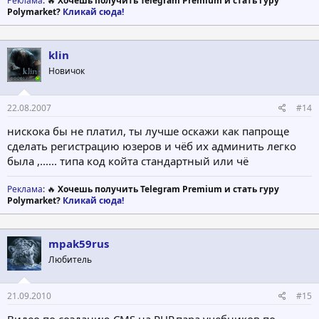
Реклама
: 🔥
Хочешь получить Telegram Premium и стать гуру
Polymarket?
Кликай сюда!
klin
Новичок
22.08.2007
#14
нискока бы не платил, ты лучше оскажи как папроще
сделать регистрацию юзеров и чёб их админить легко
была ,...... типа код койта стандартный или чё
Реклама
: 🔥
Хочешь получить Telegram Premium и стать гуру
Polymarket?
Кликай сюда!
mpak59rus
Любитель
21.09.2010
#15