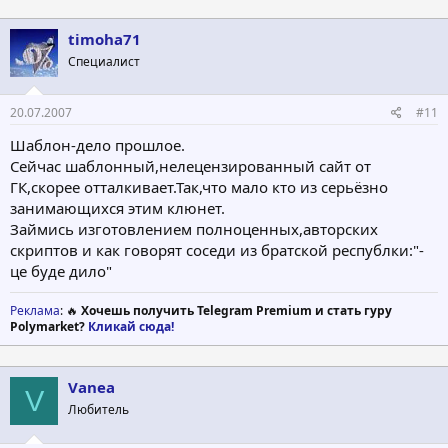
timoha71
Специалист
20.07.2007
#11
Шаблон-дело прошлое.
Сейчас шаблонный,нелецензированный сайт от
ГК,скорее отталкивает.Так,что мало кто из серьёзно
занимающихся этим клюнет.
Займись изготовлением полноценных,авторских
скриптов и как говорят соседи из братской республки:"-
це буде дило"
Реклама
: 🔥
Хочешь получить Telegram Premium и стать гуру
Polymarket?
Кликай сюда!
Vanea
V
Любитель