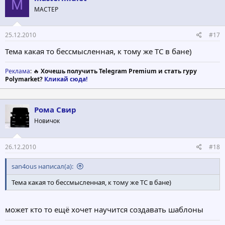
M
МАСТЕР
25.12.2010
#17
Тема какая то бессмысленная, к тому же ТС в бане)
Реклама
: 🔥
Хочешь получить Telegram Premium и стать гуру
Polymarket?
Кликай сюда!
Рома Свир
Новичок
26.12.2010
#18
san4ous написал(а):
Тема какая то бессмысленная, к тому же ТС в бане)
может кто то ещё хочет научится создавать шаблоны