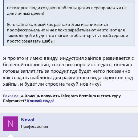
некоторые люди создают шаблоны для их перепродажь а не
для личных целей!
Есть сайты который как раз таки этим и занимаются
проффессионально и не плохо зарабатывают на это, вот для
таких людей и будет это шагом чтобы открыть такой сервис и
просто создавать Шабы!
Я про это и имею ввиду, индустрия хайпов развивается с
бешеной скоростью, хотел вот опросик создать, сколько
готовы заплатить за продукт где будет четко показанно
как создать шаблоны для различного вида скриптов под
хайпы. и будет ли спрос на такуй новинку?
Реклама
: 🔥
Хочешь получить Telegram Premium и стать гуру
Polymarket?
Кликай сюда!
Neval
N
Профессионал