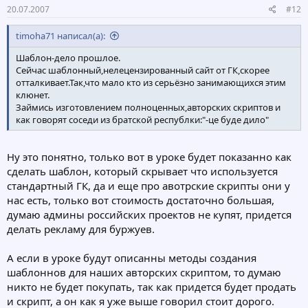
20.07.2007
#12
timoha71 написал(а):
Шаблон-дело прошлое.
Сейчас шаблонный,нелецензированный сайт от ГК,скорее
отталкивает.Так,что мало кто из серьёзно занимающихся этим
клюнет.
Займись изготовлением полноценных,авторских скриптов и
как говорят соседи из братской республки:"-це буде дило"
Ну это понятно, только вот в уроке будет показанно как
сделать шаблон, который скрывает что используется
стандартный ГК, да и еще про авотрские скрипты они у
нас есть, только вот стоимость достаточно большая,
думаю админы российских проектов не купят, придется
делать рекламу для буржуев.
А если в уроке будут описанны методы создания
шаблоннов для наших авторских скриптом, то думаю
никто не будет покупать, так как придется будет продать
и скрипт, а он как я уже выше говорил стоит дорого.