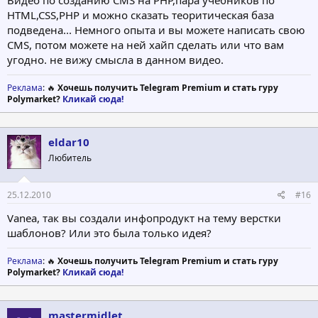
Видео по созданию CMS на PHP,пара учебников по
HTML,CSS,PHP и можно сказать теоритическая база
подведена... Немного опыта и вы можете написать свою
CMS, потом можете на ней хайп сделать или что вам
угодно. не вижу смысла в данном видео.
Реклама
: 🔥
Хочешь получить Telegram Premium и стать гуру
Polymarket?
Кликай сюда!
eldar10
Любитель
25.12.2010
#16
Vanea, так вы создали инфопродукт на тему верстки
шаблонов? Или это была только идея?
Реклама
: 🔥
Хочешь получить Telegram Premium и стать гуру
Polymarket?
Кликай сюда!
mastermidlet