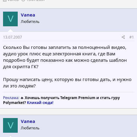
в
а
т
т
Vanea
о
а
V
р
н
Любитель
т
а
е
ч
13.07.2007
#1
м
а
ы
л
Сколько Вы готовы заплатить за полноценный видео,
а
аудио урок плюс еще электронная книга, где Вам
подробно будет показанно как можно сделать шаблон
для скрипта ГК?
Прошу написать цену, которую вы готовы дать, и нужно
ли это людям?
Реклама
: 🔥
Хочешь получить Telegram Premium и стать гуру
Polymarket?
Кликай сюда!
Vanea
V
Любитель