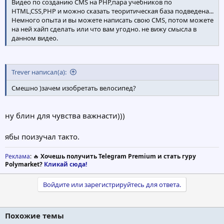
Видео по созданию CMS на PHP,пара учебников по
HTML,CSS,PHP и можно сказать теоритическая база подведена...
Немного опыта и вы можете написать свою CMS, потом можете
на ней хайп сделать или что вам угодно. не вижу смысла в
данном видео.
Trever написал(а):
Смешно )зачем изобретать велосипед?
ну блин для чувства важнасти)))
ябы поизучал такто.
Реклама
: 🔥
Хочешь получить Telegram Premium и стать гуру
Polymarket?
Кликай сюда!
Войдите или зарегистрируйтесь для ответа.
Похожие темы