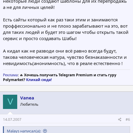
некоторые люди создают шаблоны для их перепродажь
а не для личных целей!
Есть сайты который как раз таки этим и занимаются
проффессионально и не плохо зарабатывают на это, вот
для таких людей и будет это шагом чтобы открыть такой
сервис и просто создавать Шабы!
А кидал как не разводи они всё равно всегда будут,
такова человеческая натура, чувство безнаказанности и
невидимость(анонимность), что в реале естественно !
Реклама
: 🔥
Хочешь получить Telegram Premium и стать гуру
Polymarket?
Кликай сюда!
Vanea
V
Любитель
14.07.2007
#6
Malays написал(а):