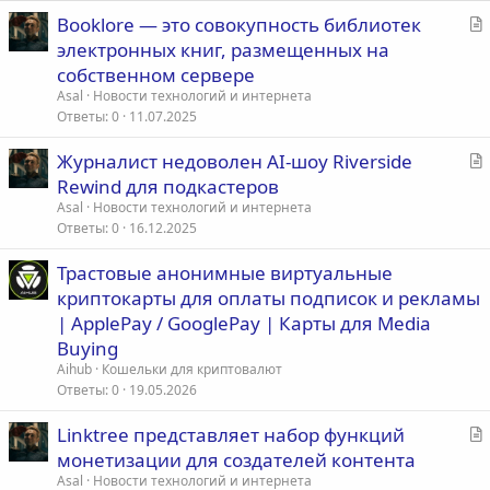
С
Booklore — это совокупность библиотек
т
электронных книг, размещенных на
а
собственном сервере
т
Asal
Новости технологий и интернета
ь
Ответы
0
11.07.2025
я
С
Журналист недоволен AI‑шоу Riverside
т
Rewind для подкастеров
а
Asal
Новости технологий и интернета
т
Ответы
0
16.12.2025
ь
Трастовые анонимные виртуальные
я
криптокарты для оплаты подписок и рекламы
| ApplePay / GooglePay | Карты для Media
Buying
Aihub
Кошельки для криптовалют
Ответы
0
19.05.2026
С
Linktree представляет набор функций
т
монетизации для создателей контента
а
Asal
Новости технологий и интернета