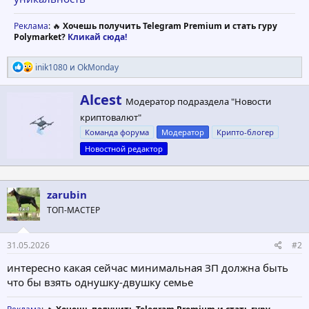
Реклама
: 🔥
Хочешь получить Telegram Premium и стать гуру
Polymarket?
Кликай сюда!
Р
inik1080
и
OkMonday
е
а
А
Alcest
к
Модератор подраздела "Новости
в
ц
криптовалют"
т
и
и
о
Команда форума
Модератор
Крипто-блогер
:
р
Новостной редактор
zarubin
ТОП-МАСТЕР
31.05.2026
#2
интересно какая сейчас минимальная ЗП должна быть
что бы взять однушку-двушку семье