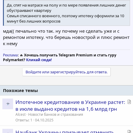
Да, спят на матрасе на полу и по мере появления лишних денег
обустраивают квартиру
Семья списанного военного, поэтому ипотеку оформили за 10
минут без лишних вопросов
мда(( печально что так. ну почему не сделать уже и с
ремонтом ипотеку. что берешь новострой и плюс ремонт
к нему
Реклама
: 🔥
Хочешь получить Telegram Premium и стать гуру
Polymarket?
Кликай сюда!
Войдите или зарегистрируйтесь для ответа.
Похожие темы
С
Ипотечное кредитование в Украине растет:
т
в июле выдано кредитов на 1,6 млрд грн
а
Alcest
Новости банков и страхования
т
Ответы
1
04.10.2025
ь
С
Нацбанк Украины призывает отменить
я