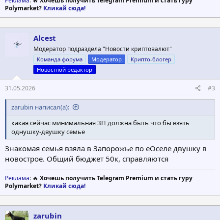
Реклама
: 🔥
Хочешь получить Telegram Premium и стать гуру
Polymarket?
Кликай сюда!
Alcest
Модератор подраздела "Новости криптовалют"
Команда форума
Модератор
Крипто-блогер
Новостной редактор
31.05.2026
#3
zarubin написал(а):
какая сейчас минимальная ЗП должна быть что бы взять
однушку-двушку семье
Знакомая семья взяла в Запорожье по еОселе двушку в
новострое. Общий бюджет 50к, справляются
Реклама
: 🔥
Хочешь получить Telegram Premium и стать гуру
Polymarket?
Кликай сюда!
zarubin