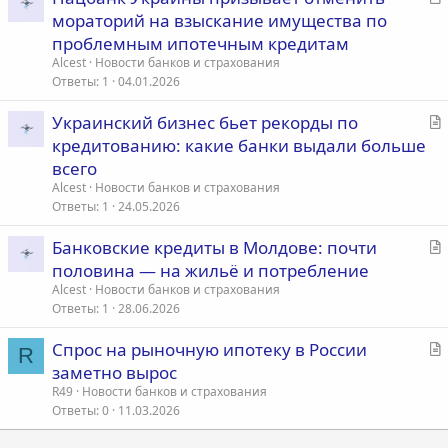
т
мораторий на взыскание имущества по
а
проблемным ипотечным кредитам
т
Alcest
Новости банков и страхования
ь
Ответы
1
04.01.2026
я
С
Украинский бизнес бьет рекорды по
т
кредитованию: какие банки выдали больше
а
всего
т
Alcest
Новости банков и страхования
ь
Ответы
1
24.05.2026
я
С
Банковские кредиты в Молдове: почти
т
половина — на жильё и потребление
а
Alcest
Новости банков и страхования
т
Ответы
1
28.06.2026
ь
С
Спрос на рыночную ипотеку в России
я
R
т
заметно вырос
а
R49
Новости банков и страхования
т
Ответы
0
11.03.2026
ь