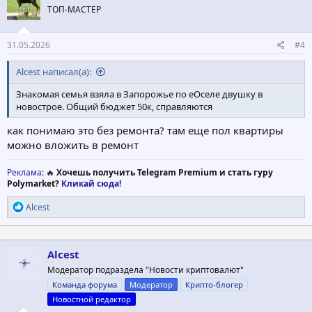
ТОП-МАСТЕР
31.05.2026
#4
Alcest написал(а):
Знакомая семья взяла в Запорожье по еОселе двушку в
новострое. Общий бюджет 50к, справляются
как понимаю это без ремонта? там еще пол квартиры
можно вложить в ремонт
Реклама
: 🔥
Хочешь получить Telegram Premium и стать гуру
Polymarket?
Кликай сюда!
Р
Alcest
е
а
к
ц
Alcest
и
Модератор подраздела "Новости криптовалют"
и
:
Команда форума
Модератор
Крипто-блогер
Новостной редактор