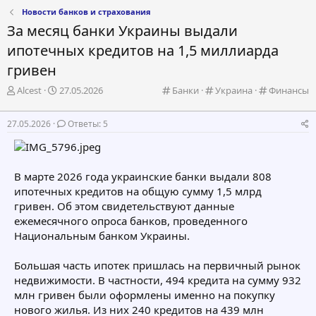
Новости банков и страхования
За месяц банки Украины выдали
ипотечных кредитов на 1,5 миллиарда
гривен
А
Д
К
К
К
Alcest
27.05.2026
Банки
Украина
Финансы
в
а
а
а
а
т
т
т
т
т
27.05.2026
Ответы: 5
о
а
е
е
е
р
н
г
г
г
т
а
о
о
о
е
ч
р
р
р
В марте 2026 года украинские банки выдали 808
м
а
и
и
и
ипотечных кредитов на общую сумму 1,5 млрд
ы
л
я
я
я
а
гривен. Об этом свидетельствуют данные
ежемесячного опроса банков, проведенного
Национальным банком Украины.
Большая часть ипотек пришлась на первичный рынок
недвижимости. В частности, 494 кредита на сумму 932
млн гривен были оформлены именно на покупку
нового жилья. Из них 240 кредитов на 439 млн