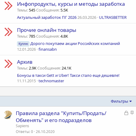
Инфопродукты, курсы и методы заработка
Темы
545
Сообщения
5.5K
Актуальный заработок ПГ 2026
26.03.2026
ULTRASBETTER
Прочие онлайн товары
Темы
785
Сообщения
4.8K
Дорого покупаем акции Российских компаний
Куплю
12.01.2026
finansabn
Архив
Темы
2.9K
Сообщения
24.1K
Бонусы в такси Gett и Uber! Такси стало еще дешевле!
11.11.2015
technomaster
Фильтры
З
З
Правила раздела "Купить/Продать/
а
а
Обменять" и его подразделов
к
к
Sapiens
р
р
Ответы
0
26.10.2020