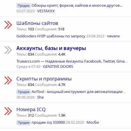
Обзоры крипт, форков, хайпов и многое другое...
Продам
03.07.2023
VESTAXXX
Шаблоны сайтов
Темы
103
Сообщения
518
Goldcoders HYIP шаблоны по запросу
23.08.2022
nevenx
Аккаунты, базы и ваучеры
Темы
834
Сообщения
4.4K
Trueaccs.com — Надежные Аккаунты Facebook, Twitter, Gmail и других Сервисов по Оптовым Ценам
Среда в 07:42
GENITIVE DOORS
Скрипты и программы
Темы
834
Сообщения
4.7K
AviTool - мощный инструмент для автоматизации работы с Avito
Продам
30.06.2026
Sha
Номера ICQ
Темы
312
Сообщения
1.9K
продам icq 333900
28.02.2020
Мосби
Продам