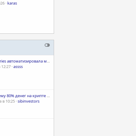
026
karas
Wildberries автоматизировала модерацию товаров с помощью Computer Vision
 12:27
assss
🤖 Почему 80% денег на крипте и Форексе забирают алгоритмы, и при чем тут нейросети? (Откровения разработчиков)
 в 10:25
sibinvestors