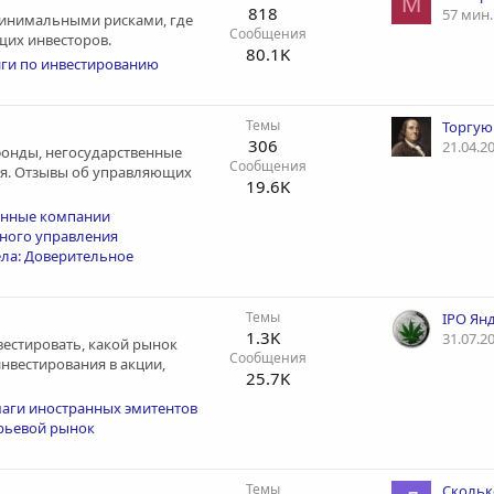
M
818
57 мин.
 минимальными рисками, где
Сообщения
щих инвесторов.
80.1K
ги по инвестированию
Темы
306
21.04.2
фонды, негосударственные
Сообщения
я. Отзывы об управляющих
19.6K
онные компании
ного управления
ела: Доверительное
Темы
IPO Ян
1.3K
31.07.2
вестировать, какой рынок
Сообщения
инвестирования в акции,
25.7K
аги иностранных эмитентов
рьевой рынок
Темы