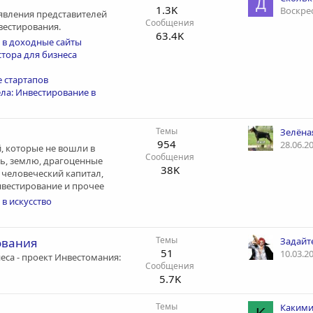
Д
1.3K
Воскрес
ъявления представителей
Сообщения
вестирования.
63.4K
 в доходные сайты
тора для бизнеса
 стартапов
ла: Инвестирование в
Темы
Зелёна
954
28.06.2
, которые не вошли в
Сообщения
ь, землю, драгоценные
38K
 человеческий капитал,
нвестирование и прочее
в искусство
Темы
ования
Задайт
51
10.03.2
еса - проект Инвестомания:
Сообщения
5.7K
Темы