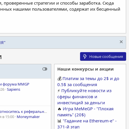
, проверенные стратегии и способы заработка. Сюда
ленных нашими пользователями, содержат их бесценный
ИЯ"
и
Новые сообщения
Наши конкурсы и акции
💰
Платим за темы до 2$ и до
ти форума MMGP
0.5$ за сообщения
026
Sapiens
⚡️
Публикуйте новости из
сферы финансов и
инвестиций за деньги
🔥
Игра MeMeGP - "Плохая
Как Вы относитесь к реферальным ссылкам?
память" (20$)
 в 15:00
Moneymaker
📊
"Гадание на Ethereum-е" -
371-й этап