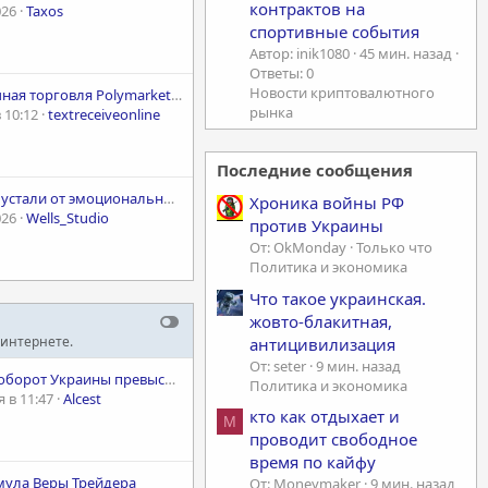
контрактов на
026
Taxos
спортивные события
Автор: inik1080
45 мин. назад
Ответы: 0
Новости криптовалютного
Публичная торговля Polymarket. Разорвем рынок.
рынка
 10:12
textreceiveonline
Последние сообщения
Как мы устали от эмоционального выгорания и собрали HFT-Радар, который торгует без нервов (наш опыт с n8n + Bybit API)
Хроника войны РФ
026
Wells_Studio
против Украины
От: OkMonday
Только что
Политика и экономика
Что такое украинская.
жовто-блакитная,
 интернете.
антицивилизация
От: seter
9 мин. назад
Товарооборот Украины превысил $82 млрд за семь месяцев, импорт более чем вдвое превысил экспорт
Политика и экономика
 в 11:47
Alcest
кто как отдыхает и
M
проводит свободное
время по кайфу
мула Веры Трейдера
От: Moneymaker
9 мин. назад