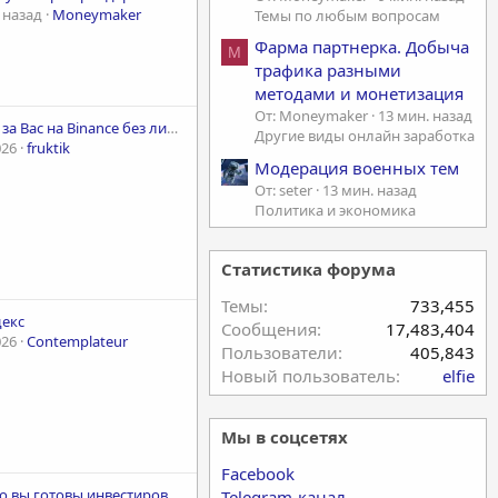
 назад
Moneymaker
Темы по любым вопросам
Фарма партнерка. Добыча
M
трафика разными
методами и монетизация
От: Moneymaker
13 мин. назад
Торгую за Вас на Binance без лимитов - Партнёрство
Другие виды онлайн заработка
026
fruktik
Модерация военных тем
От: seter
13 мин. назад
Политика и экономика
Статистика форума
Темы
733,455
декс
Сообщения
17,483,404
026
Contemplateur
Пользователи
405,843
Новый пользователь
elfie
Мы в соцсетях
Facebook
Сколько вы готовы инвестировать в стартапы?
Telegram-канал