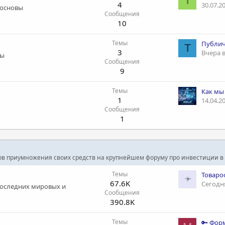
T
4
30.07.2
 основы
Сообщения
10
Темы
T
3
Вчера в
сы
Сообщения
9
Темы
1
14.04.2
Сообщения
1
ов приумножения своих средств на крупнейшем форуму про инвестиции в
Темы
67.6K
Сегодня
последних мировых и
Сообщения
390.8K
Темы
🔑 Фор