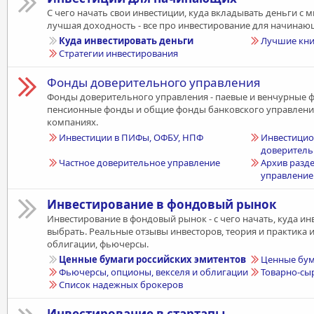
С чего начать свои инвестиции, куда вкладывать деньги с
лучшая доходность - все про инвестирование для начинаю
Куда инвестировать деньги
Лучшие кни
Стратегии инвестирования
Фонды доверительного управления
Фонды доверительного управления - паевые и венчурные 
пенсионные фонды и общие фонды банковского управлени
компаниях.
Инвестиции в ПИФы, ОФБУ, НПФ
Инвестици
доверитель
Частное доверительное управление
Архив разд
управление
Инвестирование в фондовый рынок
Инвестирование в фондовый рынок - с чего начать, куда ин
выбрать. Реальные отзывы инвесторов, теория и практика 
облигации, фьючерсы.
Ценные бумаги российских эмитентов
Ценные бум
Фьючерсы, опционы, векселя и облигации
Товарно-сы
Список надежных брокеров
Инвестирование в стартапы