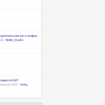
Институциональная алго-инфраструктура для Bybit/Binance. Вся "внутрянка" в посте. Первым 5 клиентам — скидка 70%
026
Wells_Studio
появится ИИ?
енье в 16:51
Viola_