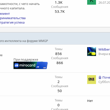
K
1.3K
26.07.2
амотности, с чего начать
Сообщения
чного капитала.
53.7K
джмент
ринимательства
тратегия успеха
ного интеллекта на форуме MMGP
Темы
856
Вчера в
ие
Сообщения
При поддержке
866
Темы
2
Суббота
Сообщения
50
Темы
Нет
0
Сообщения