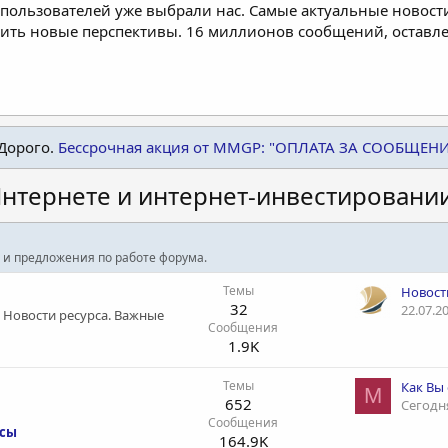
пользователей уже выбрали нас. Самые актуальные новости
дить новые перспективы. 16 миллионов сообщений, остав
Дорого.
Бессрочная акция от MMGP: "ОПЛАТА ЗА СООБЩЕН
нтернете и интернет-инвестировани
 и предложения по работе форума.
Темы
Новос
32
22.07.2
. Новости ресурса. Важные
Сообщения
1.9K
Темы
M
652
Сегодня
Сообщения
осы
164.9K