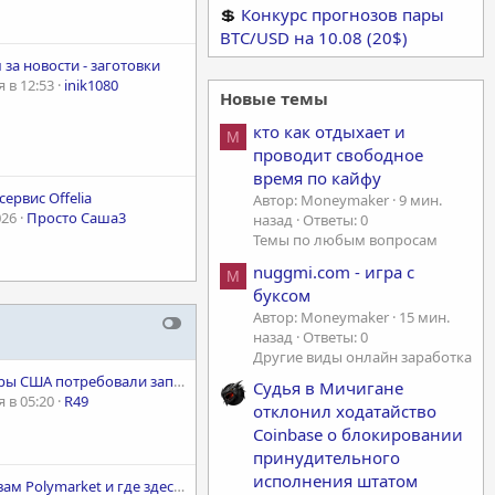
💲
Конкурс прогнозов пары
BTC/USD на 10.08 (20$)
за новости - заготовки
 в 12:53
inik1080
Новые темы
кто как отдыхает и
M
проводит свободное
время по кайфу
сервис Offelia
Автор: Moneymaker
9 мин.
026
Просто Саша3
назад
Ответы: 0
Темы по любым вопросам
nuggmi.com - игра с
M
буксом
Автор: Moneymaker
15 мин.
назад
Ответы: 0
Другие виды онлайн заработка
Сенаторы США потребовали запретить ставки на лесные пожары через рынки криптопрогнозов
Судья в Мичигане
 в 05:20
R49
отклонил ходатайство
Coinbase о блокировании
принудительного
исполнения штатом
Зачем вам Polymarket и где здесь деньги?