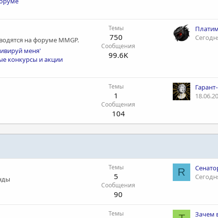
форуме
Темы
Платим 
750
Сегодня
оводятся на форуме MMGP.
Сообщения
тивируй меня'
99.6K
е конкурсы и акции
Темы
Гарант-
1
18.06.2
Сообщения
104
Темы
R
5
Сегодня
нды
Сообщения
90
Темы