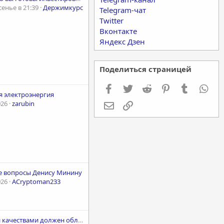
енье в 21:39
Держимкурс
Telegram-чат
Twitter
Вконтакте
Яндекс Дзен
Поделиться страницей
Facebook
Twitter
Reddit
Pinterest
Tumblr
Wha
я электроэнергия
026
zarubin
Электронная почта
Ссылка
е вопросы Денису Минину
026
ACryptoman233
Какими качествами должен обладать человек, желающий зарабатывать в интернете?