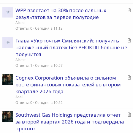
ь
С
WPP взлетает на 30% после сильных
я
т
результатов за первое полугодие
а
Alcest
т
Ответы
0
Сегодня в 11:13
ь
С
Глава «Укрпочты» Смилянский: получить
я
т
наложенный платеж без РНОКПП больше не
а
получится
т
Alcest
ь
Ответы
1
Сегодня в 10:57
я
С
Cognex Corporation объявила о сильном
т
росте финансовых показателей во втором
а
квартале 2026 года
т
Asal
ь
Ответы
0
Сегодня в 10:52
я
С
Southwest Gas Holdings представила отчет
т
за второй квартал 2026 года и подтвердила
а
прогноз
т