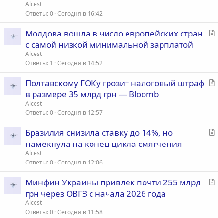
а
Alcest
т
Ответы
0
Сегодня в 16:42
ь
С
Молдова вошла в число европейских стран
я
т
с самой низкой минимальной зарплатой
а
Alcest
т
Ответы
1
Сегодня в 14:52
ь
С
Полтавскому ГОКу грозит налоговый штраф
я
т
в размере 35 млрд грн — Bloomb
а
Alcest
т
Ответы
0
Сегодня в 12:57
ь
С
Бразилия снизила ставку до 14%, но
я
т
намекнула на конец цикла смягчения
а
Alcest
т
Ответы
0
Сегодня в 12:06
ь
С
Минфин Украины привлек почти 255 млрд
я
т
грн через ОВГЗ с начала 2026 года
а
Alcest
т
Ответы
0
Сегодня в 11:58