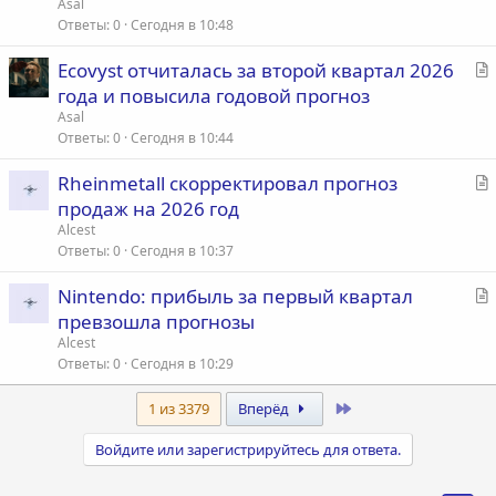
Asal
ь
Ответы
0
Сегодня в 10:48
я
С
Ecovyst отчиталась за второй квартал 2026
т
года и повысила годовой прогноз
а
Asal
т
Ответы
0
Сегодня в 10:44
ь
С
Rheinmetall скорректировал прогноз
я
т
продаж на 2026 год
а
Alcest
т
Ответы
0
Сегодня в 10:37
ь
С
Nintendo: прибыль за первый квартал
я
т
превзошла прогнозы
а
Alcest
т
Ответы
0
Сегодня в 10:29
ь
Last
1 из 3379
Вперёд
я
Войдите или зарегистрируйтесь для ответа.