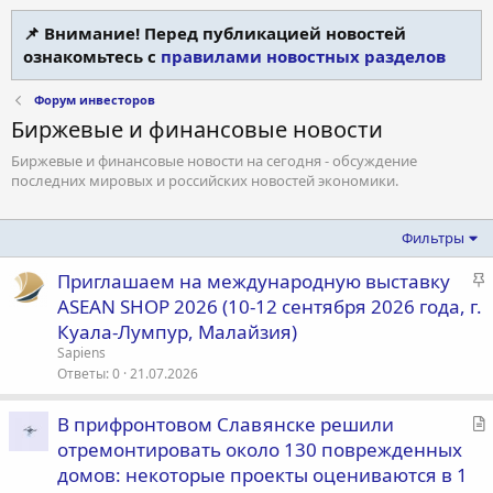
📌 Внимание! Перед публикацией новостей
ознакомьтесь с
правилами новостных разделов
Форум инвесторов
Биржевые и финансовые новости
Биржевые и финансовые новости на сегодня - обсуждение
последних мировых и российских новостей экономики.
Фильтры
З
Приглашаем на международную выставку
а
ASEAN SHOP 2026 (10-12 сентября 2026 года, г.
к
Куала-Лумпур, Малайзия)
р
Sapiens
е
Ответы
0
21.07.2026
п
л
С
В прифронтовом Славянске решили
е
т
отремонтировать около 130 поврежденных
а
домов: некоторые проекты оцениваются в 1
о
т