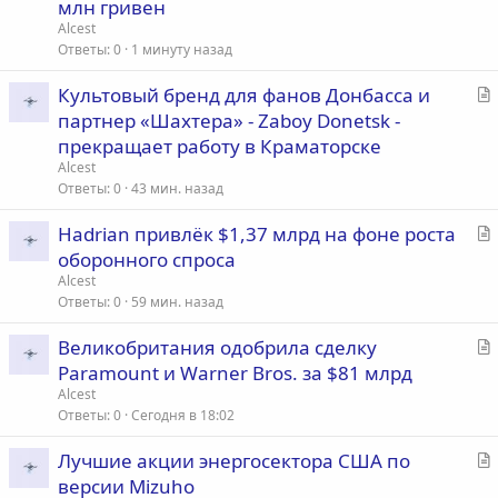
млн гривен
ь
Alcest
я
Ответы
0
1 минуту назад
С
Культовый бренд для фанов Донбасса и
т
партнер «Шахтера» - Zaboy Donetsk -
а
прекращает работу в Краматорске
т
Alcest
ь
Ответы
0
43 мин. назад
я
С
Hadrian привлёк $1,37 млрд на фоне роста
т
оборонного спроса
а
Alcest
т
Ответы
0
59 мин. назад
ь
С
Великобритания одобрила сделку
я
т
Paramount и Warner Bros. за $81 млрд
а
Alcest
т
Ответы
0
Сегодня в 18:02
ь
С
Лучшие акции энергосектора США по
я
т
версии Mizuho