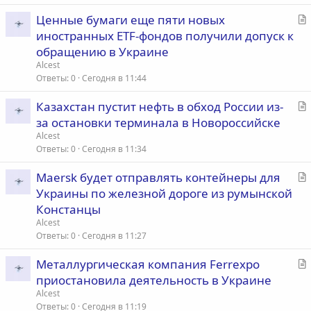
ь
С
Ценные бумаги еще пяти новых
я
т
иностранных ETF-фондов получили допуск к
а
обращению в Украине
т
Alcest
ь
Ответы
0
Сегодня в 11:44
я
С
Казахстан пустит нефть в обход России из-
т
за остановки терминала в Новороссийске
а
Alcest
т
Ответы
0
Сегодня в 11:34
ь
С
Maersk будет отправлять контейнеры для
я
т
Украины по железной дороге из румынской
а
Констанцы
т
Alcest
ь
Ответы
0
Сегодня в 11:27
я
С
Металлургическая компания Ferrexpo
т
приостановила деятельность в Украине
а
Alcest
т
Ответы
0
Сегодня в 11:19