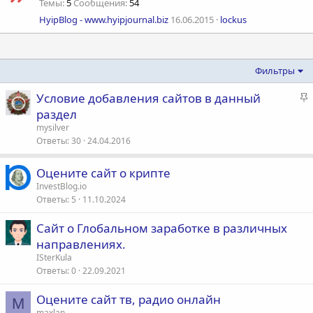
Темы
5
Сообщения
54
HyipBlog - www.hyipjournal.biz
16.06.2015
lockus
Фильтры
З
Условие добавления сайтов в данный
а
раздел
к
mysilver
р
Ответы
30
24.04.2016
е
п
Оцените сайт о крипте
л
InvestBlog.io
е
Ответы
5
11.10.2024
Сайт о Глобальном заработке в различных
о
направлениях.
ISterKula
Ответы
0
22.09.2021
Оцените сайт тв, радио онлайн
M
maxlan