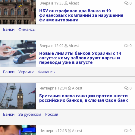
Вчера в 19:33
Alcest
0
НБУ оштрафовал два банка и 19
финансовых компаний за нарушения
финмониторинга
Банки
Финансы
Вчера в 12:02
Alcest
0
Новые лимиты банков Украины с 14
августа: кому заблокируют карты и
переводы уже в августе
Банки
Украина
Финансы
Четверг в 12:34
Alcest
0
Британия ввела санкции против шести
российских банков, включая Озон банк
Банки
За рубежом
Россия
Четверг в 12:13
Alcest
0