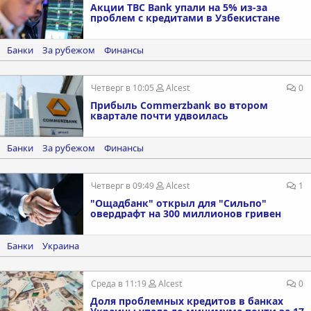
Акции TBC Bank упали на 5% из-за
проблем с кредитами в Узбекистане
Банки
За рубежом
Финансы
Четверг в 10:05
Alcest
0
Прибыль Commerzbank во втором
квартале почти удвоилась
Банки
За рубежом
Финансы
Четверг в 09:49
Alcest
1
"Ощадбанк" открыл для "Сильпо"
овердрафт на 300 миллионов гривен
Банки
Украина
Среда в 11:19
Alcest
0
Доля проблемных кредитов в банках