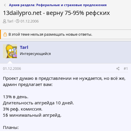
Архив раздела: Реферальные и страховые предложения
13dailypro.net - верну 75-95% рефских
А
Д
Tarl
01.12.2006
в
а
т
т
В этой теме нельзя размещать новые ответы.
о
а
р
н
Tarl
т
а
е
ч
Интересующийся
м
а
ы
л
а
01.12.2006
#1
Проект думаю в представлении не нуждается, но всё же,
админ предлагает вам:
13% в день.
Длительность апгрейда 10 дней.
3% реф. комиссия.
5$ минимальный апгрейд.
Планы: