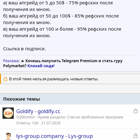
а) ваш апгрейд от 5 до 50$ - 75% рефских после
получения их мною.
б) ваш апгрейд от 50 до 100$ - 85% рефских после
получения их мною.
в) ваш апгрейд от 100 и более - 95% рефских после
получения их мною.
Ссылка в подписи.
Реклама
: 🔥
Хочешь получить Telegram Premium и стать гуру
Polymarket?
Кликай сюда!
В этой теме нельзя размещать новые ответы.
Похожие темы
З
Goldify - goldify.cc
а
SQMonitor
Архив раздела: Список проблемных программ
Ответы
106
21.07.2026
к
р
З
lys-group.company - Lys-group