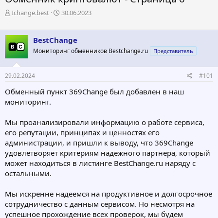
А
Д
Ichange.best
30.06.2023
в
а
т
т
о
а
BestChange
р
н
Мониторинг обменников Bestchange.ru
Представитель
т
а
е
ч
м
а
29.02.2024
#101
ы
л
а
Обменный пункт 369Change был добавлен в наш
мониторинг.
Мы проанализировали информацию о работе сервиса,
его репутации, принципах и ценностях его
администрации, и пришли к выводу, что 369Change
удовлетворяет критериям надежного партнера, который
может находиться в листинге BestChange.ru наряду с
остальными.
Мы искренне надеемся на продуктивное и долгосрочное
сотрудничество с данным сервисом. Но несмотря на
успешное прохождение всех проверок, мы будем