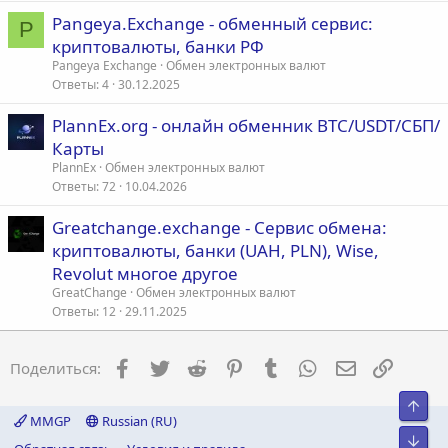
Pangeya.Exchange - обменный сервис:
P
криптовалюты, банки РФ
Pangeya Exchange
Обмен электронных валют
Ответы
4
30.12.2025
PlannEx.org - онлайн обменник BTC/USDT/СБП/
Карты
PlannEx
Обмен электронных валют
Ответы
72
10.04.2026
Greatchange.exchange - Сервис обмена:
криптовалюты, банки (UAH, PLN), Wise,
Revolut многое другое
GreatChange
Обмен электронных валют
Ответы
12
29.11.2025
Facebook
Twitter
Reddit
Pinterest
Tumblr
WhatsApp
Электронна
Ссылка
Поделиться:
Свер
MMGP
Russian (RU)
Сниз