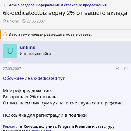
Архив раздела: Реферальные и страховые предложения
6k-dedicated.biz верну 2% от вашего вклада
А
Д
unkind
27.05.2007
в
а
т
т
В этой теме нельзя размещать новые ответы.
о
а
р
н
unkind
т
а
U
е
ч
Интересующийся
м
а
ы
л
а
27.05.2007
#1
Обсуждение 6k-dedicated тут
Мое рефпредложение:
Возвращаю 2% от вклада
Отписываем ник, сумму апа, и счет, куда слать рефские.
ПС: ссылка для регистрации в подписи
Реклама
: 🔥
Хочешь получить Telegram Premium и стать гуру