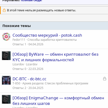
Polymarket?
Кликай сюда!
В этой теме нельзя размещать новые ответы.
Похожие темы
Сообщество меркурий - potok.cash
Fedor111
Способы заработка криптовалюты
Ответы
1
04.04.2026
[Обзор] ByWare — обмен криптовалют без
KYC и лишних формальностей
Lizardov
Lizardov
Ответы
0
22.03.2026
З
DC-BTC - dc-btc.cc
а
T-850
Архив раздела: Список проблемных программ
Ответы
2
20.04.2025
к
р
[Обзор] EnigmaChange — комфортный обмен
без лишних шагов
т
Lizardov
Lizardov