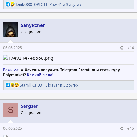
Р
feniks888
,
OPLOTT
,
Pawel1
и 3 других
е
а
к
ц
Sanykcher
и
Специалист
и
:
06.06.2025
#14
Реклама
: 🔥
Хочешь получить Telegram Premium и стать гуру
Polymarket?
Кликай сюда!
Р
Stamil
,
OPLOTT
,
kravar
и 5 других
е
а
к
ц
Sergser
S
и
Специалист
и
:
06.06.2025
#15