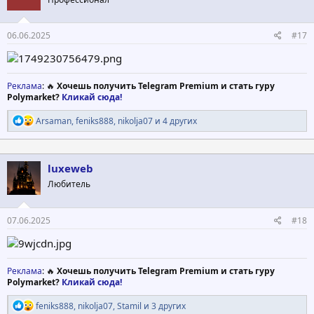
и
:
06.06.2025
#17
Реклама
: 🔥
Хочешь получить Telegram Premium и стать гуру
Polymarket?
Кликай сюда!
Р
Arsaman
,
feniks888
,
nikolja07
и 4 других
е
а
к
ц
luxeweb
и
Любитель
и
:
07.06.2025
#18
Реклама
: 🔥
Хочешь получить Telegram Premium и стать гуру
Polymarket?
Кликай сюда!
Р
feniks888
,
nikolja07
,
Stamil
и 3 других