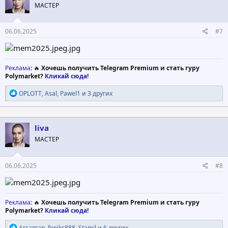
МАСТЕР
и
:
06.06.2025
#7
Реклама
: 🔥
Хочешь получить Telegram Premium и стать гуру
Polymarket?
Кликай сюда!
Р
OPLOTT
,
Asal
,
Pawel1
и 3 других
е
а
к
ц
liva
и
МАСТЕР
и
:
06.06.2025
#8
Реклама
: 🔥
Хочешь получить Telegram Premium и стать гуру
Polymarket?
Кликай сюда!
Р
Arsaman
,
feniks888
,
Stamil
и 6 других