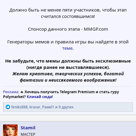
Должно быть не менее пяти участников, чтобы этап
считался состоявшимся!
Спонсор данного этапа - MMGP.com
Генераторы мемов и правила игры вы найдете в этой
теме
.
Не забудьте, что мемы должны быть эксклюзивные
(нигде ранее не выставлявшиеся).
Желаю креатива, творческих успехов, богатой
фантазии и неиссякаемого воображения!
Реклама
: 🔥
Хочешь получить Telegram Premium и стать гуру
Polymarket?
Кликай сюда!
Р
feniks888
,
kravar
,
Pawel1
и 9 других
е
а
к
ц
Stamil
и
МАСТЕР
и