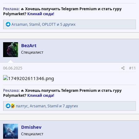
Реклама
: 🔥
Хочешь получить Telegram Premium и стать гуру
Polymarket?
Кликай сюда!
Р
Arsaman
,
Stamil
,
OPLOTT
и 5 других
е
а
к
ц
BezArt
и
Специалист
и
:
06.06.2025
#11
Реклама
: 🔥
Хочешь получить Telegram Premium и стать гуру
Polymarket?
Кликай сюда!
Р
палтус
,
Arsaman
,
Stamil
и 7 других
е
а
к
ц
Dmishev
и
Специалист
и