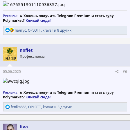
Реклама
: 🔥
Хочешь получить Telegram Premium и стать гуру
Polymarket?
Кликай сюда!
Р
палтус
,
OPLOTT
,
kravar
и 8 других
е
а
к
ц
noflet
и
Профессионал
и
:
05.06.2025
#6
Реклама
: 🔥
Хочешь получить Telegram Premium и стать гуру
Polymarket?
Кликай сюда!
Р
feniks888
,
OPLOTT
,
kravar
и 3 других
е
а
к
ц
liva
и