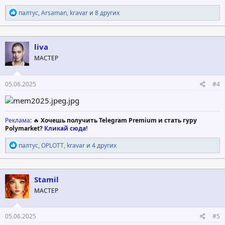
Р
палтус
,
Arsaman
,
kravar
и 8 других
е
а
к
ц
liva
и
МАСТЕР
и
:
05.06.2025
#4
Реклама
: 🔥
Хочешь получить Telegram Premium и стать гуру
Polymarket?
Кликай сюда!
Р
палтус
,
OPLOTT
,
kravar
и 4 других
е
а
к
ц
Stamil
и
МАСТЕР
и
:
05.06.2025
#5