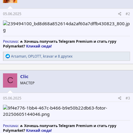
:
05.06.2025
#2
Реклама
: 🔥
Хочешь получить Telegram Premium и стать гуру
Polymarket?
Кликай сюда!
Р
Arsaman
,
OPLOTT
,
kravar
и 8 других
е
а
к
ц
Clic
C
и
МАСТЕР
и
:
05.06.2025
#3
Реклама
: 🔥
Хочешь получить Telegram Premium и стать гуру
Polymarket?
Кликай сюда!