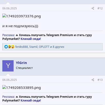
:
06.06.2025
#12
и я не подлизуюсь)))
Реклама
: 🔥
Хочешь получить Telegram Premium и стать гуру
Polymarket?
Кликай сюда!
Р
feniks888
,
Stamil
,
OPLOTT
и 8 других
е
а
к
ц
YlGrin
Y
и
Специалист
и
:
06.06.2025
#13
Реклама
: 🔥
Хочешь получить Telegram Premium и стать гуру
Polymarket?
Кликай сюда!