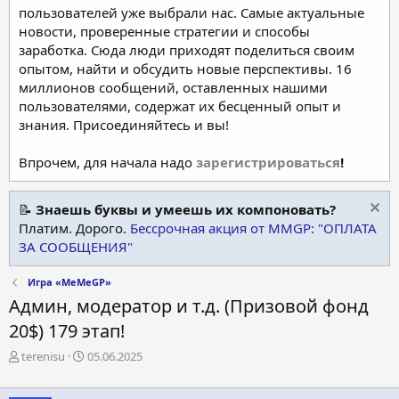
пользователей уже выбрали нас. Самые актуальные
новости, проверенные стратегии и способы
заработка. Сюда люди приходят поделиться своим
опытом, найти и обсудить новые перспективы. 16
миллионов сообщений, оставленных нашими
пользователями, содержат их бесценный опыт и
знания. Присоединяйтесь и вы!
Впрочем, для начала надо
зарегистрироваться
!
📝
Знаешь буквы и умеешь их компоновать?
Платим. Дорого.
Бессрочная акция от MMGP: "ОПЛАТА
ЗА СООБЩЕНИЯ"
Игра «MeMeGP»
Админ, модератор и т.д. (Призовой фонд
20$) 179 этап!
А
Д
terenisu
05.06.2025
в
а
т
т