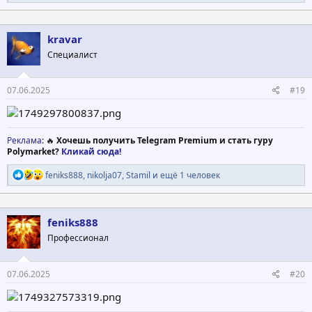
е
а
к
ц
kravar
и
Специалист
и
:
07.06.2025
#19
Реклама
: 🔥
Хочешь получить Telegram Premium и стать гуру
Polymarket?
Кликай сюда!
Р
feniks888
,
nikolja07
,
Stamil
и ещё 1 человек
е
а
к
ц
feniks888
и
Профессионал
и
:
07.06.2025
#20