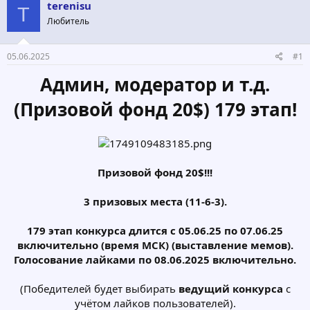
о
а
terenisu
T
р
н
Любитель
т
а
е
ч
м
а
05.06.2025
#1
ы
л
а
Админ, модератор и т.д.
(Призовой фонд 20$) 179 этап!
Призовой фонд 20$!!!
3 призовых места (11-6-3).
179 этап конкурса длится с 05.06.25 по 07.06.25
включительно (время МСК) (выставление мемов).
Голосование лайками по 08.06.2025 включительно.
(Победителей будет выбирать
ведущий конкурса
с
учётом лайков пользователей).