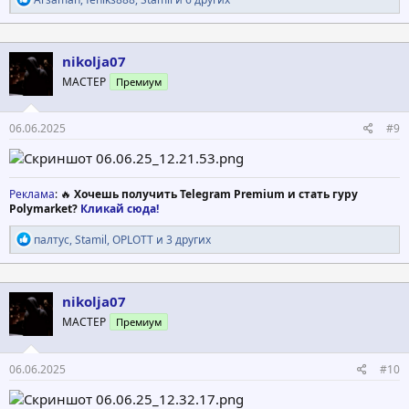
е
а
к
ц
nikolja07
и
МАСТЕР
Премиум
и
:
06.06.2025
#9
Реклама
: 🔥
Хочешь получить Telegram Premium и стать гуру
Polymarket?
Кликай сюда!
Р
палтус
,
Stamil
,
OPLOTT
и 3 других
е
а
к
ц
nikolja07
и
МАСТЕР
Премиум
и
:
06.06.2025
#10