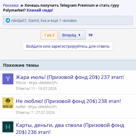
Реклама
: 🔥
Хочешь получить Telegram Premium и стать гуру
Polymarket?
Кликай сюда!
Р
nikolja07
,
Stamil
,
liva
и ещё 1 человек
е
а
к
Last
1 из 2
Вперёд
ц
и
Войдите или зарегистрируйтесь для ответа.
и
:
Похожие темы
Жара июль! (Призовой фонд 20$) 237 этап!
Y
YlGrin
Игра «MeMeGP»
Ответы
11
19.07.2026
Не люблю! (Призовой фонд 20$) 238 этап!
noflet
Игра «MeMeGP»
Ответы
7
27.07.2026
Карты, деньги, два ствола (Призовой фонд
H
20$) 236 этап!