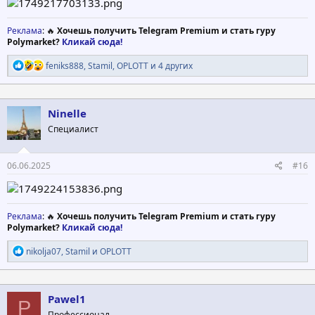
Реклама
: 🔥
Хочешь получить Telegram Premium и стать гуру
Polymarket?
Кликай сюда!
Р
feniks888
,
Stamil
,
OPLOTT
и 4 других
е
а
к
ц
Ninelle
и
Специалист
и
:
06.06.2025
#16
Реклама
: 🔥
Хочешь получить Telegram Premium и стать гуру
Polymarket?
Кликай сюда!
Р
nikolja07
,
Stamil
и
OPLOTT
е
а
к
ц
Pawel1
P
и
Профессионал