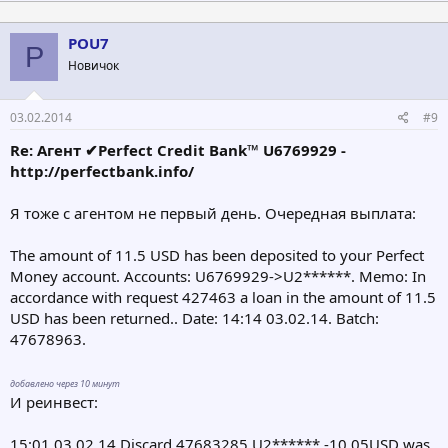
POU7
P
Новичок
03.02.2014
#9
Re: Агент ✔Perfect Credit Bank™ U6769929 -
http://perfectbank.info/
Я тоже с агентом не первый день. Очередная выплата:
The amount of 11.5 USD has been deposited to your Perfect
Money account. Accounts: U6769929->U2******. Memo: In
accordance with request 427463 a loan in the amount of 11.5
USD has been returned.. Date: 14:14 03.02.14. Batch:
47678963.
добавлено через 10 минут
И реинвест:
15:01 03.02.14 Discard 47683285 U2****** -10.05USD was