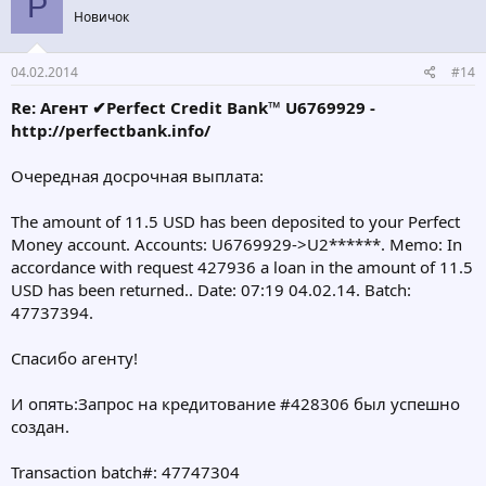
P
Новичок
04.02.2014
#14
Re: Агент ✔Perfect Credit Bank™ U6769929 -
http://perfectbank.info/
Очередная досрочная выплата:
The amount of 11.5 USD has been deposited to your Perfect
Money account. Accounts: U6769929->U2******. Memo: In
accordance with request 427936 a loan in the amount of 11.5
USD has been returned.. Date: 07:19 04.02.14. Batch:
47737394.
Спасибо агенту!
И опять:Запрос на кредитование #428306 был успешно
создан.
Transaction batch#: 47747304