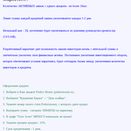
Количество АКТИВНЫХ заявок с одного аккаунта - не более 10шт.
Лимит суммы каждой кредитной заявки увеличивается каждые 1-2 дня.
Начальный шаг - 1$, постепенно будет увеличиваться по решению руководства проекта (на
2/3/5/10$).
Разработанный маркетинг дает возможность нашим инвесторам начать с небольшой суммы и
значительно увеличить свои финансовые активы. Постепенное увеличение инвестиционного оборота,
которое обеспечивают условия маркетинга, будет соблюдать баланс между увеличением количества
инвесторов и кредитов.
Оформление кредита
1. Войдите в Ваш аккаунт Perfect Money (perfectmoney.is).
2. Выберите "Кредитная Биржа" -> "Дать взаймы".
3. Укажите номер своего счета Perfectmoney, с которого даете кредит.
4. Выбираете сумму - смотрите ЛИМИТЫ по маркетину.
5. В графе "Trust Score" НИЧЕГО вписывать не нужно!
6. Укажите процент кредита - 15%.
7. Срок кредитования - 1 день.