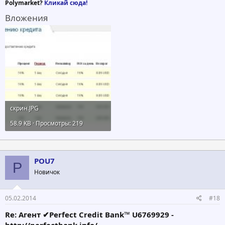
Polymarket?
Кликай сюда!
Вложения
скрин.JPG
58.9 KB · Просмотры: 219
POU7
P
Новичок
05.02.2014
#18
Re: Агент ✔Perfect Credit Bank™ U6769929 -
http://perfectbank.info/