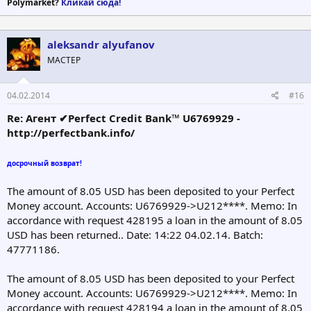
Polymarket?
Кликай сюда!
aleksandr alyufanov
МАСТЕР
04.02.2014
#16
Re: Агент ✔Perfect Credit Bank™ U6769929 -
http://perfectbank.info/
досрочный возврат!
The amount of 8.05 USD has been deposited to your Perfect
Money account. Accounts: U6769929->U212****. Memo: In
accordance with request 428195 a loan in the amount of 8.05
USD has been returned.. Date: 14:22 04.02.14. Batch:
47771186.
The amount of 8.05 USD has been deposited to your Perfect
Money account. Accounts: U6769929->U212****. Memo: In
accordance with request 428194 a loan in the amount of 8.05