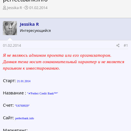
А
Д
Jessika R
01.02.2014
в
а
т
т
о
а
Jessika R
р
н
Интересующийся
т
а
е
ч
м
а
01.02.2014
#1
ы
л
а
Я не являюсь админом проекта или его организатором.
Данная тема носит ознакомительный характер и не является
призывом к инвестированию.
Старт:
21.01.2014
Название :
"✔Perfect Credit Bank™"
Счет:
"U6769929"
Сайт:
perfectbank.info
Маркетинг: