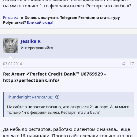
на ммгп только 1-го февраля вылез. Рестарт что ли был?
Реклама
: 🔥
Хочешь получить Telegram Premium и стать гуру
Polymarket?
Кликай сюда!
Jessika R
Интересующийся
03.02.2014
#7
Re: Агент ✔Perfect Credit Bank™ U6769929 -
http://perfectbank.info/
Thunderlight написал(а):
На сайте в новостях сказано, что открылся 21 января. А на ммгп
только 1-го февраля вылез. Рестарт что ли был?
Да небыло рестартов, работаю с агентом с начала... еще
когда с 1$ начинали. Просто сайт сделали только что вот