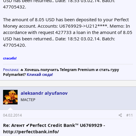
USD has been returned.. Date: 18:53 03.02.14. Batch:
47705432.
The amount of 8.05 USD has been deposited to your Perfect
Money account. Accounts: U6769929->U212****. Memo: In
accordance with request 427733 a loan in the amount of 8.05
USD has been returned.. Date: 18:52 03.02.14. Batch:
47705420.
спасибо!
Реклама
: 🔥
Хочешь получить Telegram Premium и стать гуру
Polymarket?
Кликай сюда!
aleksandr alyufanov
МАСТЕР
04.02.2014
#11
Re: Агент ✔Perfect Credit Bank™ U6769929 -
http://perfectbank.info/