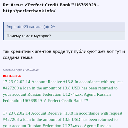
Re: Агент ✔Perfect Credit Bank™ U6769929 -
http://perfectbank.info/
Imperator23 написал(а):
Почему тема в мусорке?
так кредитных агентов вроде тут публикуют же? вот тут и
создана темка
добавлено через 1 час 6 минут
выплата:
17:23 02.02.14 Account Receive +13.8 In accordance with request
#427209 a loan in the amount of 13.8 USD has been returned to
your account Russian Federation U1274xxx. Agent: Russian
Federation U6769929 ✔ Perfect Credit Bank ™
17:23 02.02.14 Account Receive +13.8 In accordance with request
#427208 a loan in the amount of 13.8 USD has been returned to
your account Russian Federation U1274xxx. Agent: Russian