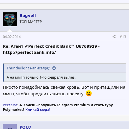
Bagvell
ТОП-МАСТЕР
04.02.2014
#13
Re: Агент ✔Perfect Credit Bank™ U6769929 -
http://perfectbank.info/
Thunderlight написал(а):
А на ммгп только 1-го февраля вылез.
ПРосто понадобилась свежая кровь. Вот и притащили на
ммгп, чтобы продлить жизнь проекту.
Реклама
: 🔥
Хочешь получить Telegram Premium и стать гуру
Polymarket?
Кликай сюда!
POU7