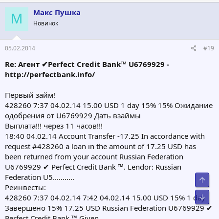
Макс Пушка
М
Новичок
05.02.2014
#19
Re: Агент ✔Perfect Credit Bank™ U6769929 -
http://perfectbank.info/
Первый займ!
428260 7:37 04.02.14 15.00 USD 1 day 15% 15% Ожидание
одобрения от U6769929 Дать взаймы
Выплата!!! через 11 часов!!!
18:40 04.02.14 Account Transfer -17.25 In accordance with
request #428260 a loan in the amount of 17.25 USD has
been returned from your account Russian Federation
U6769929 ✔ Perfect Credit Bank ™. Lendor: Russian
Federation U5...........
Свер
Реинвесты:
Сниз
428260 7:37 04.02.14 7:42 04.02.14 15.00 USD 15% 1 day
Завершено 15% 17.25 USD Russian Federation U6769929 ✔
Perfect Credit Bank ™ Given