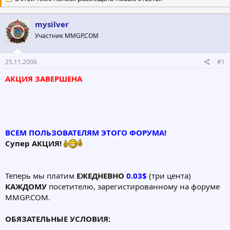
о
а
р
н
т
а
mysilver
е
ч
Участник MMGP.COM
м
а
ы
л
а
25.11.2006
#1
АКЦИЯ ЗАВЕРШЕНА
ВСЕМ ПОЛЬЗОВАТЕЛЯМ ЭТОГО ФОРУМА!
Супер АКЦИЯ!
Теперь мы платим
ЕЖЕДНЕВНО
0.03$
(три цента)
КАЖДОМУ
посетителю, зарегистированному на форуме
MMGP.COM.
ОБЯЗАТЕЛЬНЫЕ УСЛОВИЯ: