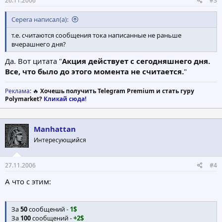
26.11.2006
#3
Cepera написал(а):
т.е. считаются сообщения тока написанные не раньше
вчерашнего дня?
Да. Вот цитата "
Акция действует с сегодняшнего дня.
Все, что было до этого момента не считается.
"
Реклама
: 🔥
Хочешь получить Telegram Premium и стать гуру
Polymarket?
Кликай сюда!
Manhattan
Интересующийся
27.11.2006
#4
А что с этим:
За
50
сообщений -
1$
За
100
сообщений -
+2$