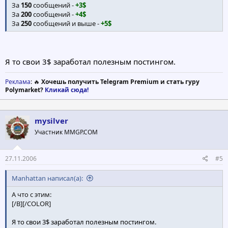
За
150
сообщений -
+3$
За
200
сообщений -
+4$
За
250
сообщений и выше -
+5$
Я то свои 3$ заработал полезным постингом.
Реклама
: 🔥
Хочешь получить Telegram Premium и стать гуру
Polymarket?
Кликай сюда!
mysilver
Участник MMGP.COM
27.11.2006
#5
Manhattan написал(а):
А что с этим:
[/B][/COLOR]
Я то свои 3$ заработал полезным постингом.