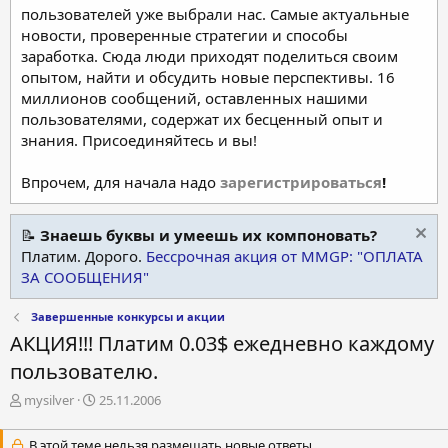
пользователей уже выбрали нас. Самые актуальные
новости, проверенные стратегии и способы
заработка. Сюда люди приходят поделиться своим
опытом, найти и обсудить новые перспективы. 16
миллионов сообщений, оставленных нашими
пользователями, содержат их бесценный опыт и
знания. Присоединяйтесь и вы!
Впрочем, для начала надо
зарегистрироваться
!
📝
Знаешь буквы и умеешь их компоновать?
Платим. Дорого.
Бессрочная акция от MMGP: "ОПЛАТА
ЗА СООБЩЕНИЯ"
Завершенные конкурсы и акции
АКЦИЯ!!! Платим 0.03$ ежедневно каждому
пользователю.
А
Д
mysilver
25.11.2006
в
а
т
т
В этой теме нельзя размещать новые ответы.