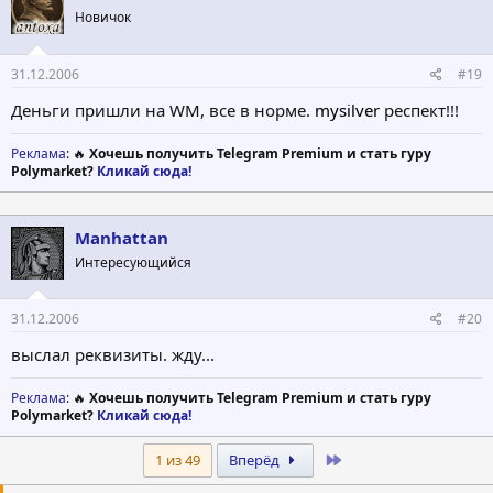
Новичок
31.12.2006
#19
Деньги пришли на WM, все в норме.
mysilver
респект!!!
Реклама
: 🔥
Хочешь получить Telegram Premium и стать гуру
Polymarket?
Кликай сюда!
Manhattan
Интересующийся
31.12.2006
#20
выслал реквизиты. жду...
Реклама
: 🔥
Хочешь получить Telegram Premium и стать гуру
Polymarket?
Кликай сюда!
Last
1 из 49
Вперёд