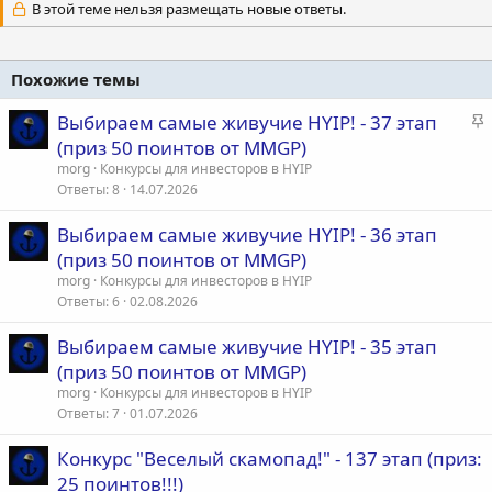
В этой теме нельзя размещать новые ответы.
Похожие темы
З
Выбираем самые живучие HYIP! - 37 этап
а
(приз 50 поинтов от MMGP)
к
morg
Конкурсы для инвесторов в HYIP
р
Ответы
8
14.07.2026
е
Выбираем самые живучие HYIP! - 36 этап
п
(приз 50 поинтов от MMGP)
л
е
morg
Конкурсы для инвесторов в HYIP
Ответы
6
02.08.2026
о
Выбираем самые живучие HYIP! - 35 этап
(приз 50 поинтов от MMGP)
morg
Конкурсы для инвесторов в HYIP
Ответы
7
01.07.2026
Конкурс "Веселый скамопад!" - 137 этап (приз:
25 поинтов!!!)