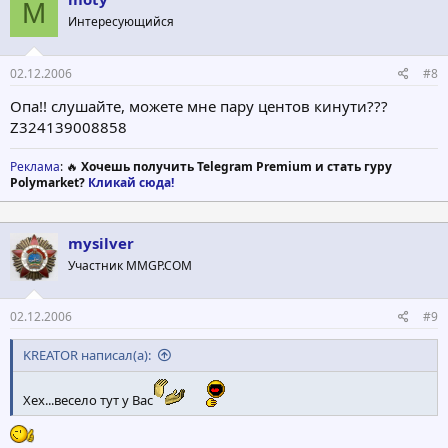
M
Интересующийся
02.12.2006
#8
Опа!! слушайте, можете мне пару центов кинути???
Z324139008858
Реклама
: 🔥
Хочешь получить Telegram Premium и стать гуру
Polymarket?
Кликай сюда!
mysilver
Участник MMGP.COM
02.12.2006
#9
KREATOR написал(а):
Хех...весело тут у Вас