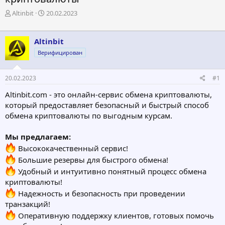
А
Д
Altinbit
20.02.2023
в
а
т
т
о
а
Altinbit
р
н
Верифицирован
т
а
е
ч
м
а
20.02.2023
#1
ы
л
а
Altinbit.com - это онлайн-сервис обмена криптовалюты,
который предоставляет безопасный и быстрый способ
обмена криптовалюты по выгодным курсам.
Мы предлагаем:
Высококачественный сервис!
Большие резервы для быстрого обмена!
Удобный и интуитивно понятный процесс обмена
криптовалюты!
Надежность и безопасность при проведении
транзакций!
Оперативную поддержку клиентов, готовых помочь