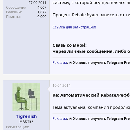
систему, с которой осуществлялся в
27.09.2011
Сообщения
4,607
Реакции
1,872
Процент Rebate будет зависеть от т
Поинты
0.000
Ссылка для регистрации!
Связь со мной:
Через личные сообщения, либо о
Реклама
: 🔥
Хочешь получить Telegram Pre
10.04.2014
Re: Автоматический Rebate/Рефбек
Тема актуальна, компания продолжа
Tigrenish
Реклама
: 🔥
Хочешь получить Telegram Pre
МАСТЕР
Регистрация