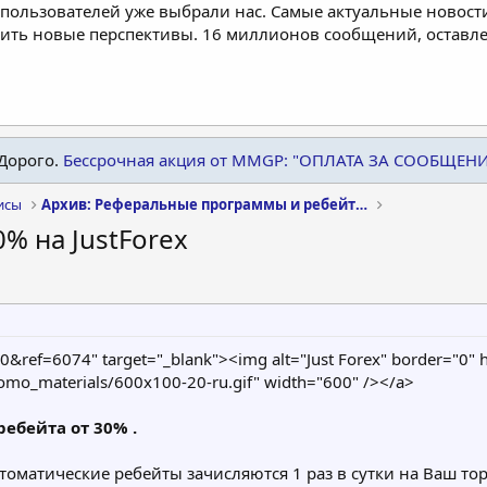
пользователей уже выбрали нас. Самые актуальные новости
дить новые перспективы. 16 миллионов сообщений, остав
Дорого.
Бессрочная акция от MMGP: "ОПЛАТА ЗА СООБЩЕН
исы
Архив: Реферальные программы и ребейт сервисы
% на JustForex
10&ref=6074" target="_blank"><img alt="Just Forex" border="0" 
romo_materials/600x100-20-ru.gif" width="600" /></a>
ебейта от 30% .
втоматические ребейты зачисляются 1 раз в сутки на Ваш то