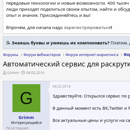
передовые технологии и новые возможности. 400 тысяч 
люди приходят поделиться своим опытом, найти и обсу
опыт и знания. Присоединяйтесь и вы!
Впрочем, для начала надо
зарегистрироваться
!
📝
Знаешь буквы и умеешь их компоновать?
Платим. 
Форумы
Форум вебмастеров
Форум интернет-маркетинга
Фо
Автоматический сервис для раскрутк
А
Д
Grimm
04.02.2014
в
а
т
т
04.02.2014
о
а
G
р
н
Здравствуйте. Открылся сервис по р
т
а
е
ч
В данный момент есть ВК,Twitter и 
м
а
ы
л
Grimm
а
Все актуальные цены и услуги на са
Интересующийся
Регистрация