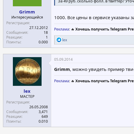
За 49 руб. сколько фолл. в твиттер? Уточ
Grimm
1000. Все цены в сервисе указаны з
Интересующийся
Регистрация
27.12.2012
Реклама
: 🔥
Хочешь получить Telegram Pre
Сообщения
18
Реакции
1
Р
lex
Поинты
0.000
е
а
к
ц
05.09.2014
и
и
Grimm
, можно увидеть пример тви
:
Реклама
: 🔥
Хочешь получить Telegram Pre
lex
МАСТЕР
Регистрация
26.05.2008
Сообщения
3,471
Реакции
649
Поинты
0.010