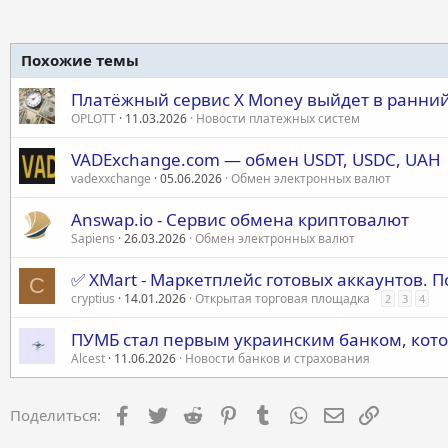
Похожие темы
Платёжный сервис X Money выйдет в ранний
OPLOTT
11.03.2026
Новости платежных систем
VADExchange.com — обмен USDT, USDC, UAH
vadexxchange
05.06.2026
Обмен электронных валют
Answap.io - Сервис обмена криптовалют
Sapiens
26.03.2026
Обмен электронных валют
✅ XMart - Маркетплейс готовых аккаунтов. П
C
cryptius
14.01.2026
Открытая торговая площадка
2
3
4
ПУМБ стал первым украинским банком, кото
Alcest
11.06.2026
Новости банков и страхования
Facebook
Twitter
Reddit
Pinterest
Tumblr
WhatsApp
Электронная 
Ссылка
Поделиться: