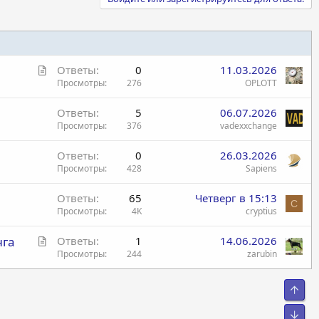
С
Ответы
0
11.03.2026
т
Просмотры
276
OPLOTT
а
Ответы
5
06.07.2026
т
Просмотры
376
vadexxchange
ь
я
Ответы
0
26.03.2026
Просмотры
428
Sapiens
Ответы
65
Четверг в 15:13
C
Просмотры
4K
cryptius
С
нга
Ответы
1
14.06.2026
т
Просмотры
244
zarubin
а
т
Свер
ь
я
Сниз