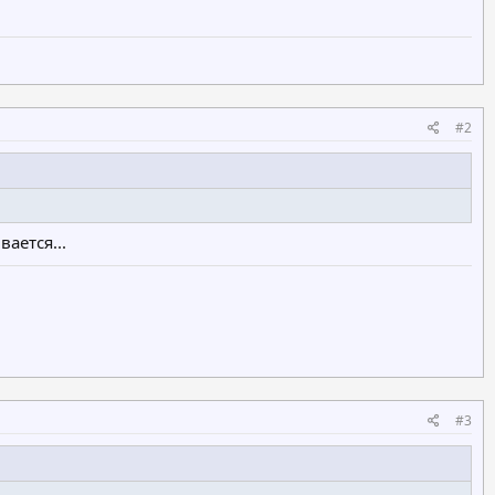
#2
вается...
#3