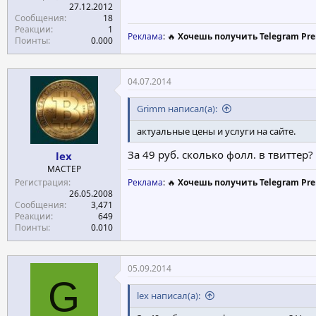
27.12.2012
Сообщения
18
Реакции
1
Реклама
: 🔥
Хочешь получить Telegram Pre
Поинты
0.000
04.07.2014
Grimm написал(а):
актуальные цены и услуги на сайте.
За 49 руб. сколько фолл. в твиттер?
lex
МАСТЕР
Регистрация
Реклама
: 🔥
Хочешь получить Telegram Pre
26.05.2008
Сообщения
3,471
Реакции
649
Поинты
0.010
05.09.2014
G
lex написал(а):