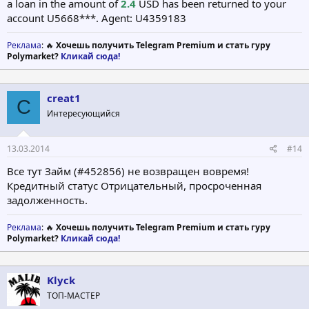
a loan in the amount of
2.4
USD has been returned to your
account U5668***. Agent: U4359183
Реклама
: 🔥
Хочешь получить Telegram Premium и стать гуру
Polymarket?
Кликай сюда!
creat1
C
Интересующийся
13.03.2014
#14
Все тут Займ (#452856) не возвращен вовремя!
Кредитный статус Отрицательный, просроченная
задолженность.
Реклама
: 🔥
Хочешь получить Telegram Premium и стать гуру
Polymarket?
Кликай сюда!
Klyck
ТОП-МАСТЕР