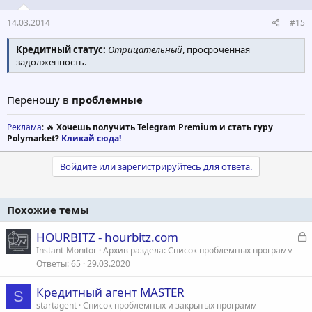
14.03.2014
#15
Кредитный статус:
Отрицательный
, просроченная
задолженность.
Переношу в
проблемные
Реклама
: 🔥
Хочешь получить Telegram Premium и стать гуру
Polymarket?
Кликай сюда!
Войдите или зарегистрируйтесь для ответа.
Похожие темы
З
HOURBITZ - hourbitz.com
а
Instant-Monitor
Архив раздела: Список проблемных программ
Ответы
65
29.03.2020
к
р
Кредитный агент MASTER
S
startagent
Список проблемных и закрытых программ
т