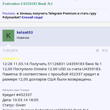
Federation U4359183 Bank №1
Реклама
: 🔥
Хочешь получить Telegram Premium и стать гуру
Polymarket?
Кликай сюда!
kelas653
K
Новичок
11.03.2014
#12
Платит !!!
12:28 11.03.14 Получать 51126831 U4359183 банк № 1
12,00 Поступило Оплата 12.00 USD со счета U4359183.
Памятка: В соответствии с просьбой 452337 кредит в
размере 12,00 долларов США были возвращены.
добавлено через 10 минут
Кредит #452337
Дата: 10.03.14 18:05
Статус: Given
Заемщик: Russian Federation U4359183 Bank №1