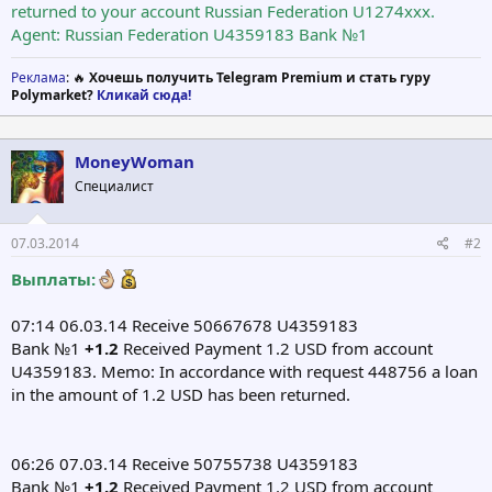
returned to your account Russian Federation U1274xxx.
Agent: Russian Federation U4359183 Bank №1
Реклама
: 🔥
Хочешь получить Telegram Premium и стать гуру
Polymarket?
Кликай сюда!
MoneyWoman
Специалист
07.03.2014
#2
Выплаты:
07:14 06.03.14 Receive 50667678 U4359183
Bank №1
+1.2
Received Payment 1.2 USD from account
U4359183. Memo: In accordance with request 448756 a loan
in the amount of 1.2 USD has been returned.
06:26 07.03.14 Receive 50755738 U4359183
Bank №1
+1.2
Received Payment 1.2 USD from account