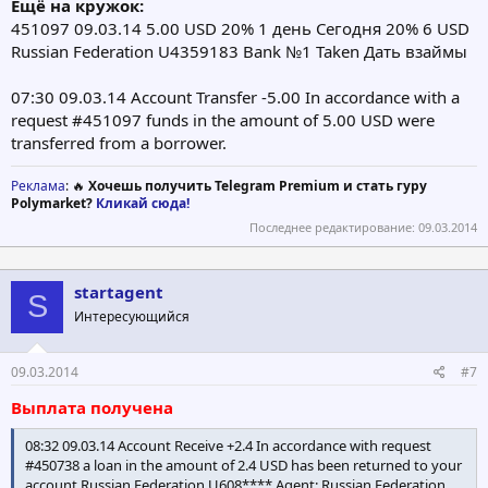
Ещё на кружок:
451097 09.03.14 5.00 USD 20% 1 день Сегодня 20% 6 USD
Russian Federation U4359183 Bank №1 Taken Дать взаймы
07:30 09.03.14 Account Transfer -5.00 In accordance with a
request #451097 funds in the amount of 5.00 USD were
transferred from a borrower.
Реклама
: 🔥
Хочешь получить Telegram Premium и стать гуру
Polymarket?
Кликай сюда!
Последнее редактирование:
09.03.2014
startagent
S
Интересующийся
09.03.2014
#7
Выплата получена
08:32 09.03.14 Account Receive +2.4 In accordance with request
#450738 a loan in the amount of 2.4 USD has been returned to your
account Russian Federation U608**** Agent: Russian Federation