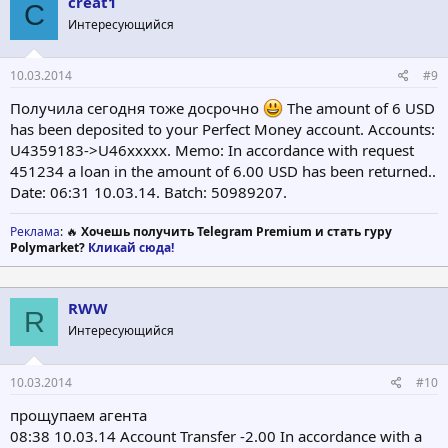
creat1
C
Интересующийся
10.03.2014
#9
Получила сегодня тоже досрочно
The amount of 6 USD
has been deposited to your Perfect Money account. Accounts:
U4359183->U46ххххх. Memo: In accordance with request
451234 a loan in the amount of 6.00 USD has been returned..
Date: 06:31 10.03.14. Batch: 50989207.
Реклама
: 🔥
Хочешь получить Telegram Premium и стать гуру
Polymarket?
Кликай сюда!
RWW
R
Интересующийся
10.03.2014
#10
прощупаем агента
08:38 10.03.14 Account Transfer -2.00 In accordance with a