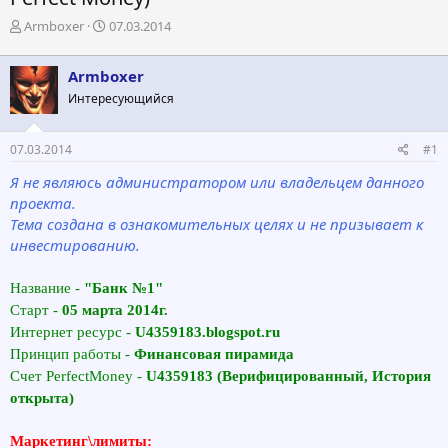
А
Д
Armboxer
07.03.2014
в
а
т
т
Armboxer
о
а
р
н
Интересующийся
т
а
е
ч
07.03.2014
#1
м
а
ы
л
Я не являюсь администратором или владельцем данного
а
проекта.
Тема создана в ознакомительных целях и не призывает к
инвестированию.
Название -
"Банк №1"
Старт -
05 марта 2014г.
Интернет ресурс -
U4359183.blogspot.ru
Принцип работы -
Финансовая пирамида
Счет PerfectMoney -
U4359183 (Верифицированный, История
открыта)
Маркетинг\лимиты: