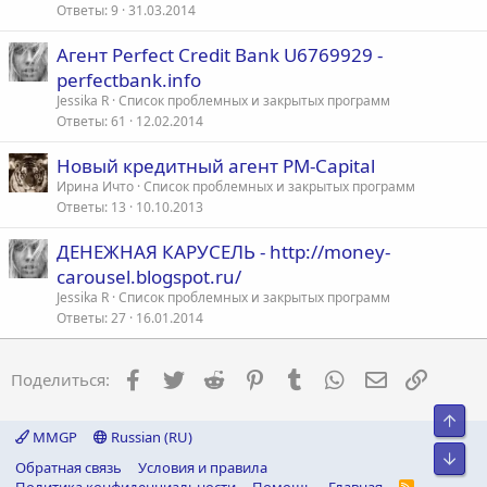
Ответы
9
31.03.2014
а
Агент Perfect Credit Bank U6769929 -
perfectbank.info
Jessika R
Список проблемных и закрытых программ
Ответы
61
12.02.2014
Новый кредитный агент PM-Capital
Ирина Ичто
Список проблемных и закрытых программ
Ответы
13
10.10.2013
ДЕНЕЖНАЯ КАРУСЕЛЬ - http://money-
carousel.blogspot.ru/
Jessika R
Список проблемных и закрытых программ
Ответы
27
16.01.2014
Facebook
Twitter
Reddit
Pinterest
Tumblr
WhatsApp
Электронна
Ссылка
Поделиться:
Свер
MMGP
Russian (RU)
Сниз
Обратная связь
Условия и правила
R