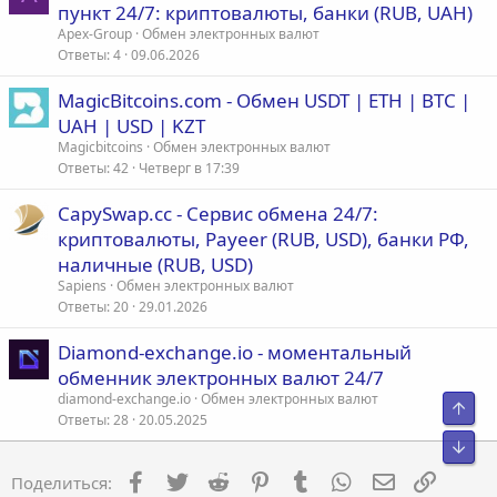
пункт 24/7: криптовалюты, банки (RUB, UAH)
Apex-Group
Обмен электронных валют
Ответы
4
09.06.2026
MagicBitcoins.com - Обмен USDT | ETH | BTC |
UAH | USD | KZT
Magicbitcoins
Обмен электронных валют
Ответы
42
Четверг в 17:39
CapySwap.cc - Сервис обмена 24/7:
криптовалюты, Payeer (RUB, USD), банки РФ,
наличные (RUB, USD)
Sapiens
Обмен электронных валют
Ответы
20
29.01.2026
Diamond-exchange.io - моментальный
обменник электронных валют 24/7
diamond-exchange.io
Обмен электронных валют
Свер
Ответы
28
20.05.2025
Сниз
Facebook
Twitter
Reddit
Pinterest
Tumblr
WhatsApp
Электронна
Ссылка
Поделиться: