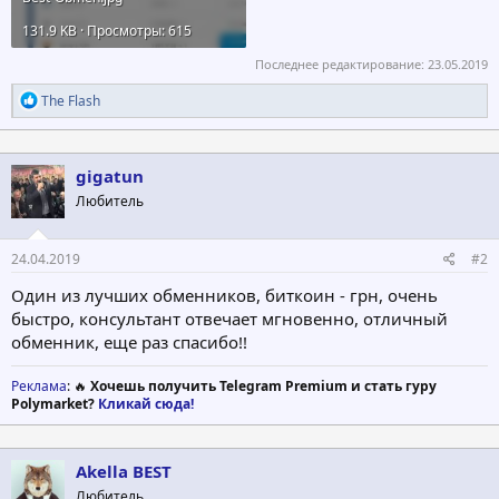
131.9 KB · Просмотры: 615
Последнее редактирование:
23.05.2019
Р
The Flash
е
а
к
ц
gigatun
и
Любитель
и
:
24.04.2019
#2
Один из лучших обменников, биткоин - грн, очень
быстро, консультант отвечает мгновенно, отличный
обменник, еще раз спасибо!!
Реклама
: 🔥
Хочешь получить Telegram Premium и стать гуру
Polymarket?
Кликай сюда!
Akella BEST
Любитель