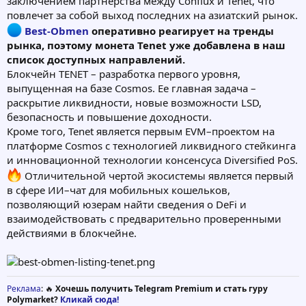
заключением партнерства между Conflux и Tenet, что
повлечет за собой выход последних на азиатский рынок.
Best-Obmen
оперативно реагирует на тренды
рынка, поэтому монета Tenet уже добавлена в наш
список доступных направлений.
Блокчейн TENET – разработка первого уровня,
выпущенная на базе Cosmos. Ее главная задача –
раскрытие ликвидности, новые возможности LSD,
безопасность и повышение доходности.
Кроме того, Tenet является первым EVM–проектом на
платформе Cosmos с технологией ликвидного стейкинга
и инновационной технологии консенсуса Diversified PoS.
Отличительной чертой экосистемы является первый
в сфере ИИ–чат для мобильных кошельков,
позволяющий юзерам найти сведения о DeFi и
взаимодействовать с предварительно проверенными
действиями в блокчейне.
Реклама
: 🔥
Хочешь получить Telegram Premium и стать гуру
Polymarket?
Кликай сюда!