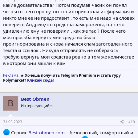
какие доказательства? Потом подумав часик он понял
чего я от него прошу, но это их приватная информация и
никто мне ее не предоставит , то есть мне надо на словах
поверить Андрею,что средства заморожены, но к его
удивлению ему не поверили , как же так ? После чего
моя просьба вернуть мне средства была
проигнорирована и снова начался спам заготовленного
текста и ссылок . Никуда отправлять не собераюсь
требую вернуть мои средства ровно в том же количестве
в котором они зашли к вам
Реклама
: 🔥
Хочешь получить Telegram Premium и стать гуру
Polymarket?
Кликай сюда!
Best Obmen
B
Интересующийся
31.03.2023
#10
Сервис
Best-obmen.com
– безопасный, комфортный и