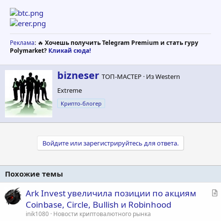
Реклама
: 🔥
Хочешь получить Telegram Premium и стать гуру
Polymarket?
Кликай сюда!
А
bizneser
ТОП-МАСТЕР
·
Из
Western
в
Extreme
т
о
Крипто-блогер
р
Войдите или зарегистрируйтесь для ответа.
Похожие темы
С
Ark Invest увеличила позиции по акциям
т
Coinbase, Circle, Bullish и Robinhood
а
inik1080
Новости криптовалютного рынка