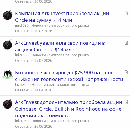
т
Ответы
0
30.06.2026
ь
С
Компания Ark Invest приобрела акции
я
т
Circle на сумму $14 млн.
а
inik1080
Новости криптовалютного рынка
т
Ответы
0
10.07.2026
ь
С
Ark Invest увеличила свои позиции в
я
т
акциях Circle на $14 млн.
а
inik1080
Новости криптовалютного рынка
т
Ответы
0
15.07.2026
ь
С
Биткоин резко вырос до $75 900 на фоне
я
т
снижения геополитической напряженности
а
bizneser
Новости криптовалютного рынка
т
Ответы
0
14.04.2026
ь
С
Ark Invest дополнительно приобрела акции
я
т
Coinbase, Circle, Bullish и Robinhood на фоне
а
падения их стоимости
т
inik1080
Новости криптовалютного рынка
ь
Ответы
0
26.06.2026