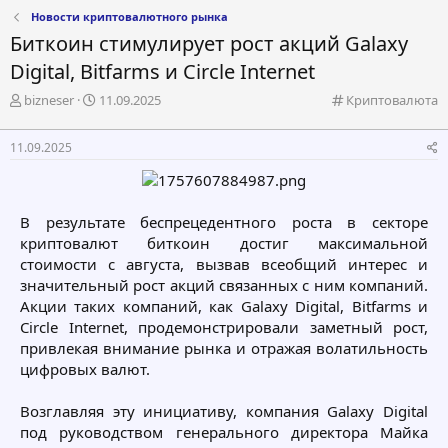
Новости криптовалютного рынка
Биткоин стимулирует рост акций Galaxy
Digital, Bitfarms и Circle Internet
А
Д
К
bizneser
11.09.2025
Криптовалюта
в
а
а
т
т
т
11.09.2025
о
а
е
р
н
г
т
а
о
е
ч
р
В результате беспрецедентного роста в секторе
м
а
и
криптовалют биткоин достиг максимальной
ы
л
я
а
стоимости с августа, вызвав всеобщий интерес и
значительный рост акций связанных с ним компаний.
Акции таких компаний, как Galaxy Digital, Bitfarms и
Circle Internet, продемонстрировали заметный рост,
привлекая внимание рынка и отражая волатильность
цифровых валют.
Возглавляя эту инициативу, компания Galaxy Digital
под руководством генерального директора Майка