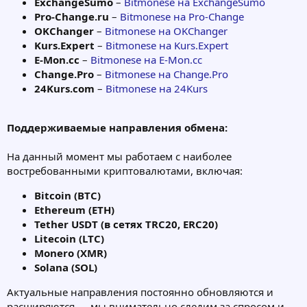
ExchangeSumo
–
Bitmonese на ExchangeSumo
Pro‑Change.ru
–
Bitmonese на Pro‑Change
OKChanger
–
Bitmonese на OKChanger
Kurs.Expert
–
Bitmonese на Kurs.Expert
E‑Mon.cc
–
Bitmonese на E‑Mon.cc
Change.Pro
–
Bitmonese на Change.Pro
24Kurs.com
–
Bitmonese на 24Kurs
Поддерживаемые направления обмена:
На данный момент мы работаем с наиболее
востребованными криптовалютами, включая:
Bitcoin (BTC)
Ethereum (ETH)
Tether USDT (в сетях TRC20, ERC20)
Litecoin (LTC)
Monero (XMR)
Solana (SOL)
Актуальные направления постоянно обновляются и
расширяются — мы внимательно следим за спросом и