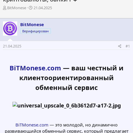
А
Д
BitMonese
21.04.2025
в
а
т
т
о
а
BitMonese
р
н
Верифицирован
т
а
е
ч
м
а
21.04.2025
#1
ы
л
а
BiTMonese.com
— ваш честный и
клиентоориентированный
обменный сервис
BiTMonese.com
— это молодой, но динамично
развивающийся обменный сервис, который предлагает