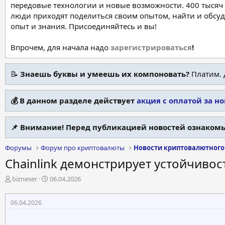
передовые технологии и новые возможности. 400 тысяч 
люди приходят поделиться своим опытом, найти и обсу
опыт и знания. Присоединяйтесь и вы!
Впрочем, для начала надо
зарегистрироваться
!
📝
Знаешь буквы и умеешь их компоновать?
Платим. 
💰 В данном разделе действует
акция с оплатой за н
📌 Внимание! Перед публикацией новостей ознакомь
Форумы
Форум про криптовалюты
Новости криптовалютного
Chainlink демонстрирует устойчивос
А
Д
bizneser
06.04.2026
в
а
т
т
06.04.2026
о
а
р
н
т
а