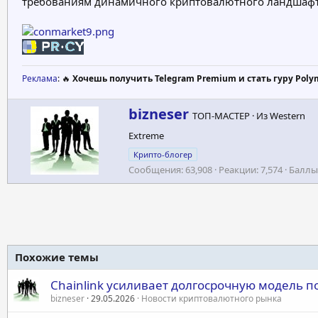
требованиям динамичного криптовалютного ландшафт
Реклама
: 🔥
Хочешь получить Telegram Premium и стать гуру Poly
А
bizneser
ТОП-МАСТЕР
·
Из
Western
в
Extreme
т
о
Крипто-блогер
р
Сообщения
63,908
Реакции
7,574
Баллы
Похожие темы
Chainlink усиливает долгосрочную модель п
bizneser
29.05.2026
Новости криптовалютного рынка