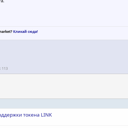
а.
market?
Кликай сюда!
113
оддержки токена LINK