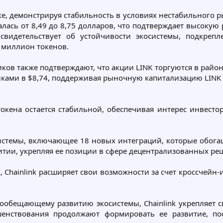
ке, демонстрируя стабильность в условиях нестабильного р
алась от 8,49 до 8,75 долларов, что подтверждает высок
и свидетельствует об устойчивости экосистемы, подкре
 миллион токенов.
в также подтверждают, что акции LINK торгуются в район
ками в $8,74, поддерживая рыночную капитализацию LINK 
окена остается стабильной, обеспечивая интерес инвест
системы, включающее 18 новых интеграций, которые обога
звитии, укрепляя ее позиции в сфере децентрализованных р
, Chainlink расширяет свои возможности за счет кроссчейн
обещающему развитию экосистемы, Chainlink укрепляет св
ршенствования продолжают формировать ее развитие, по