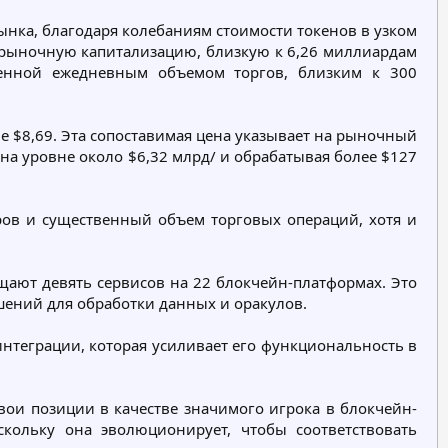
р
ынка, благодаря колебаниям стоимости токенов в узком
и
ую рыночную капитализацию, близкую к 6,26 миллиардам
я
пленной ежедневным объемом торгов, близким к 300
е $8,69. Эта сопоставимая цена указывает на рыночный
на уровне около $6,32 млрд/ и обрабатывая более $127
оров и существенный объем торговых операций, хотя и
щают девять сервисов на 22 блокчейн-платформах. Это
ешений для обработки данных и оракулов.
-интеграции, которая усиливает его функциональность в
ои позиции в качестве значимого игрока в блокчейн-
скольку она эволюционирует, чтобы соответствовать