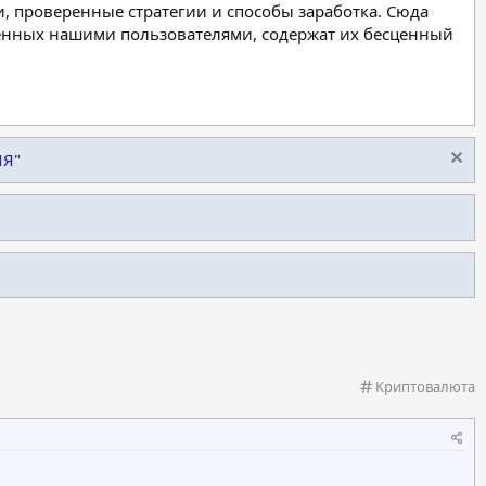
, проверенные стратегии и способы заработка. Сюда
ленных нашими пользователями, содержат их бесценный
ИЯ"
К
Криптовалюта
а
т
е
г
о