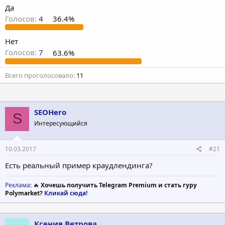
т
а
Да
е
ч
Голосов:
4
36.4%
м
а
ы
л
Нет
а
Голосов:
7
63.6%
Всего проголосовало
11
SEOHero
S
Интересующийся
10.03.2017
#21
Есть реальный пример краудлендинга?
Реклама
: 🔥
Хочешь получить Telegram Premium и стать гуру
Polymarket?
Кликай сюда!
Ксения Ветрова