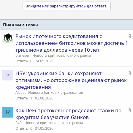
Войдите или зарегистрируйтесь для ответа.
Похожие темы
С
Рынок ипотечного кредитования с
т
использованием биткоинов может достичь 1
а
триллиона долларов через 10 лет
т
bizneser
Новости криптовалютного рынка
ь
Ответы
0
24.05.2026
я
С
НБУ: украинские банки сохраняют
т
оптимизм, но осторожнее оценивают рынок
а
кредитования
т
Alcest
Новости банков и страхования
ь
Ответы
1
02.08.2026
я
С
Как DeFi-протоколы определяют ставки по
R
т
кредитам без участия банков
а
R49
Новости криптовалютного рынка
т
Ответы
0
31.05.2026