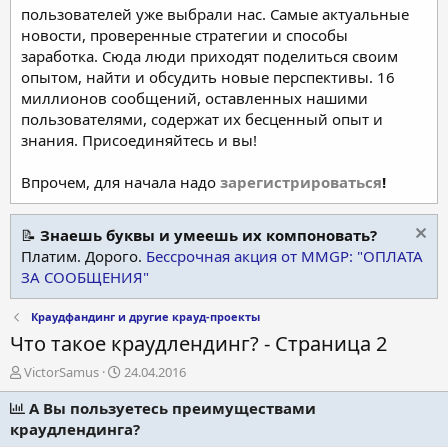
пользователей уже выбрали нас. Самые актуальные
новости, проверенные стратегии и способы
заработка. Сюда люди приходят поделиться своим
опытом, найти и обсудить новые перспективы. 16
миллионов сообщений, оставленных нашими
пользователями, содержат их бесценный опыт и
знания. Присоединяйтесь и вы!
Впрочем, для начала надо
зарегистрироваться
!
📝
Знаешь буквы и умеешь их компоновать?
Платим. Дорого.
Бессрочная акция от MMGP: "ОПЛАТА
ЗА СООБЩЕНИЯ"
Краудфандинг и другие крауд-проекты
Что такое краудлендинг? - Страница 2
А
Д
VictorSamus
24.04.2016
в
а
т
А Вы пользуетесь преимуществами
т
о
а
краудлендинга?
р
н