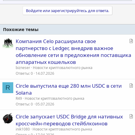
е
а
к
Войдите или зарегистрируйтесь для ответа.
ц
и
и
Похожие темы
:
С
Компания Celo расширила свое
т
партнерство с Ledger, внедрив важное
а
обновление сети в предложения поставщика
т
аппаратных кошельков
ь
bizneser
Новости криптовалютного рынка
я
Ответы
0
14.07.2026
С
Circle выпустила еще 280 млн USDC в сети
R
т
Solana
а
R49
Новости криптовалютного рынка
т
Ответы
0
05.07.2026
ь
С
Circle запускает USDC Bridge для нативных
я
т
кроссчейн-переводов стейблкоинов
а
inik1080
Новости криптовалютного рынка
т
Ответы
0
17.04.2026