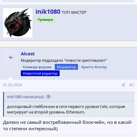
е
а
А
inik1080
к
ТОП-МАСТЕР
в
ц
Премиум
т
и
и
о
:
р
Alcest
Модератор подраздела "Новости криптовалют"
Команда форума
Модератор
Крипто-блогер
Новостной редактор
01.02.2024
#2
inik1080 написал(а):
долларовый стейблкоин в сети первого уровня Celo, которая
мигрирует на второй уровень Ethereum.
Далеко не самый востребованный блокчейн, но в какой-
то степени интересный)