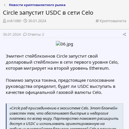
Новости криптовалютного рынка
Circle запустит USDC в сети Celo
А
Д
К
inik1080
30.01.2024
Криптовалюта
в
а
а
т
т
т
30.01.2024
Ответы: 2
о
а
е
р
н
г
т
а
о
е
ч
р
Эмитент стейблкоинов Circle запустит свой
м
а
и
долларовый стейблкоин в сети первого уровня Celo,
ы
л
я
а
которая мигрирует на второй уровень Ethereum.
Помимо запуска токена, предстоящее голосование
руководства определит, будет ли USDC выступать в
качестве официальной газовой валюты Celo.
«Circle рад присоединению к экосистеме Celo. Этот блокчейн
известен тем, что обеспечивает быстрые и недорогие
платежи по всему миру. Партнерство поможет расширить
доступ к USDC и использовать ориентированную на
мобильные устройства базу пользователей Celo в регионах,