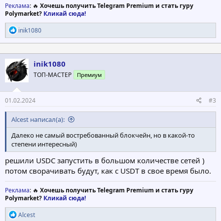
Реклама
: 🔥
Хочешь получить Telegram Premium и стать гуру
Polymarket?
Кликай сюда!
Р
inik1080
е
а
к
ц
inik1080
и
ТОП-МАСТЕР
Премиум
и
:
01.02.2024
#3
Alcest написал(а):
Далеко не самый востребованный блокчейн, но в какой-то
степени интересный)
решили USDC запустить в большом количестве сетей )
потом сворачивать будут, как с USDT в свое время было.
Реклама
: 🔥
Хочешь получить Telegram Premium и стать гуру
Polymarket?
Кликай сюда!
Р
Alcest