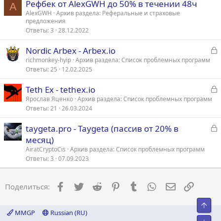
Рефбек от AlexGWH до 50% в течении 48ч
A
AlexGWH
Архив раздела: Реферальные и страховые
т
предложения
а
Ответы
3
28.12.2022
З
Nordic Arbex - Arbex.io
а
richmonkey-hyip
Архив раздела: Список проблемных программ
Ответы
25
12.02.2025
к
р
З
Teth Ex - tethex.io
а
Ярослав Яценко
Архив раздела: Список проблемных программ
т
Ответы
21
26.03.2024
к
а
р
З
taygeta.pro - Taygeta (пассив от 20% в
а
месяц)
т
к
AiratCryptoCis
Архив раздела: Список проблемных программ
а
р
Ответы
3
07.09.2023
т
Facebook
Twitter
Reddit
Pinterest
Tumblr
WhatsApp
Электронна
Ссылка
Поделиться:
а
Свер
MMGP
Russian (RU)