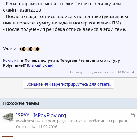
- Регистрарция по моей ссылке Пишите в личку или
скайп - azart2323
- После вклада - отписываемся мне в личке (указываем
ник в проекте, сумму вклада и номер кошелька ПМ).
- После получения рефбека отписываемся в этой теме.
Удачи!
Реклама
: 🔥
Хочешь получить Telegram Premium и стать гуру
Polymarket?
Кликай сюда!
Последнее редактирование:
10.02.2014
Войдите или зарегистрируйтесь для ответа.
Похожие темы
З
ISPAY - IsPayPlay.org
а
wwwinvesttown
Архив раздела: Список проблемных программ
Ответы
14
11.03.2026
к
р