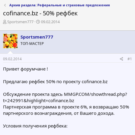
Архив раздела: Реферальные и страховые предложения
cofinance.bz - 50% рефбек
А
Д
Sportsmen777
09.02.2014
в
а
т
т
Sportsmen777
о
а
р
н
ТОП-МАСТЕР
т
а
е
ч
09.02.2014
#1
м
а
ы
л
Привет форумчане !
а
Предлагаю рефбек 50% по проекту cofinance.bz
Обсуждение проекта здесь MMGP.COM/showthread.php?
t=242991&highlight=cofinance.bz
Партнерская программа в проекте 6%, я возвращаю 50%
партнерского вознаграждения, от Вашего дохода.
Условия получения рефбека: