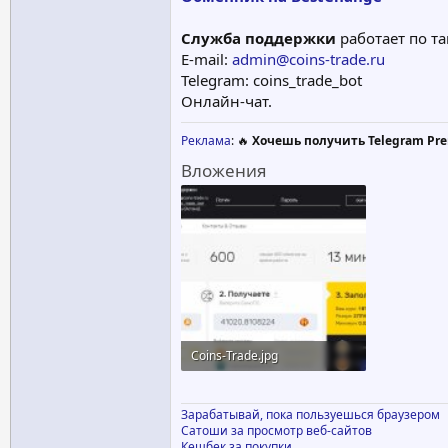
Служба поддержки
работает по та
E-mail:
admin@coins-trade.ru
Telegram: coins_trade_bot
Онлайн-чат.
Реклама
: 🔥
Хочешь получить Telegram Pre
Вложения
Coins-Trade.jpg
132.8 KB · Просмотры: 131
Зарабатывай, пока пользуешься браузером
Сатоши за просмотр веб-сайтов
Кешбек за покупки