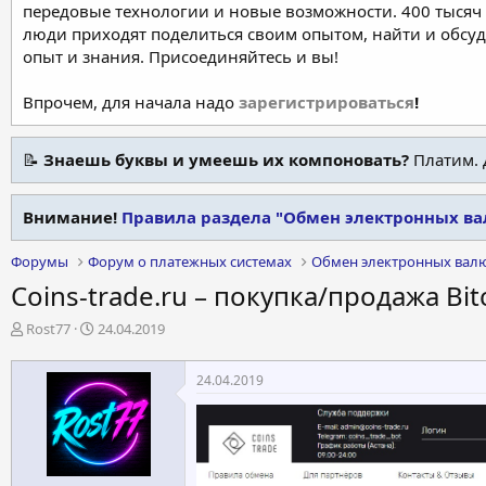
передовые технологии и новые возможности. 400 тысяч 
люди приходят поделиться своим опытом, найти и обсу
опыт и знания. Присоединяйтесь и вы!
Впрочем, для начала надо
зарегистрироваться
!
📝
Знаешь буквы и умеешь их компоновать?
Платим. 
Внимание!
Правила раздела "Обмен электронных ва
Форумы
Форум о платежных системах
Обмен электронных вал
Coins-trade.ru – покупка/продажа Bitc
А
Д
Rost77
24.04.2019
в
а
т
т
24.04.2019
о
а
р
н
т
а
е
ч
м
а
ы
л