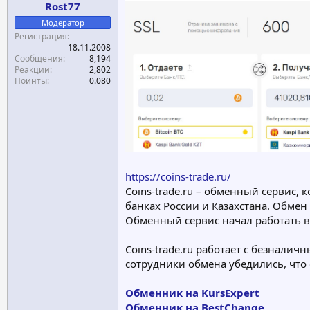
Rost77
а
Модератор
Регистрация
18.11.2008
Сообщения
8,194
Реакции
2,802
Поинты
0.080
https://coins-trade.ru/
Coins-trade.ru – обменный сервис, к
банках России и Казахстана. Обмен 
Обменный сервис начал работать в
Coins-trade.ru работает с безнал
сотрудники обмена убедились, что
Обменник на KursExpert
Обменник на BestChange