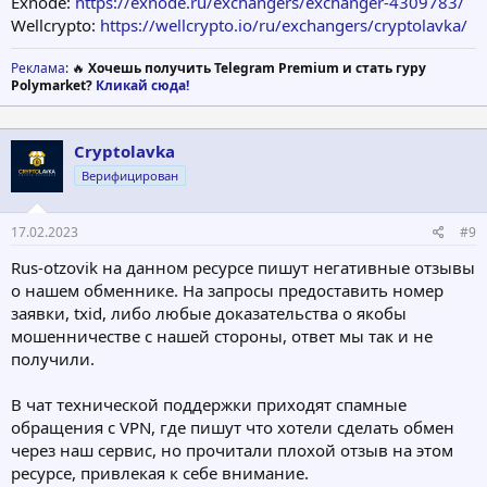
Exnode:
https://exnode.ru/exchangers/exchanger-4309783/
Wellcrypto:
https://wellcrypto.io/ru/exchangers/cryptolavka/
Реклама
: 🔥
Хочешь получить Telegram Premium и стать гуру
Polymarket?
Кликай сюда!
Cryptolavka
Верифицирован
17.02.2023
#9
Rus-otzovik на данном ресурсе пишут негативные отзывы
о нашем обменнике. На запросы предоставить номер
заявки, txid, либо любые доказательства о якобы
мошенничестве с нашей стороны, ответ мы так и не
получили.
В чат технической поддержки приходят спамные
обращения с VPN, где пишут что хотели сделать обмен
через наш сервис, но прочитали плохой отзыв на этом
ресурсе, привлекая к себе внимание.