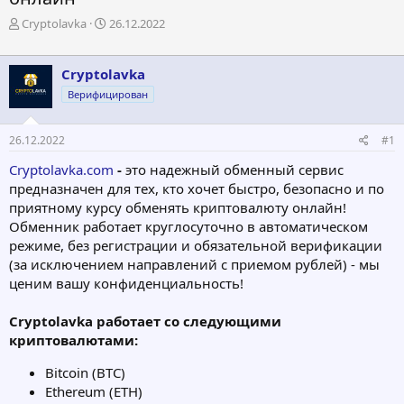
А
Д
Cryptolavka
26.12.2022
в
а
т
т
о
а
Cryptolavka
р
н
Верифицирован
т
а
е
ч
м
а
26.12.2022
#1
ы
л
а
Сryptolavka.com
-
это надежный обменный сервис
предназначен для тех, кто хочет быстро, безопасно и по
приятному курсу обменять криптовалюту онлайн!
Обменник работает круглосуточно в автоматическом
режиме, без регистрации и обязательной верификации
(за исключением направлений с приемом рублей) - мы
ценим вашу конфиденциальность!
Cryptolavka работает со следующими
криптовалютами:
Bitcoin (BTC)
Ethereum (ETH)