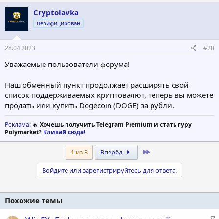
Cryptolavka
Верифицирован
28.04.2023
#20
Уважаемые пользователи форума!
Наш обменный пункт продолжает расширять свой
список поддерживаемых криптовалют, теперь вы можете
продать или купить Dogecoin (DOGE) за рубли.
Реклама
: 🔥
Хочешь получить Telegram Premium и стать гуру
Polymarket?
Кликай сюда!
Last
1 из 3
Вперёд
Войдите или зарегистрируйтесь для ответа.
Похожие темы
З