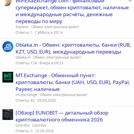
WinEXaExchange.com - финансовый
а
супермаркет, обмен криптовалют, наличные
к
и международные расчёты, денежные
р
переводы по миру
е
Sapiens
Обмен электронных валют
п
Ответы
1
Суббота в 20:14
л
е
Oblaka.in - Обмен: криптовалюты, банки (RUB,
KZT, USD, EUR), международные переводы
о
oblaka.in
Обмен электронных валют
Ответы
124
Вчера в 09:23
MT.Exchange - Обменный пункт:
криптовалюты, банки (UAH, USD, EUR), PayPal,
Payeer, наличные
mt.exchange
Обмен электронных валют
Ответы
42
09.04.2026
[Обзор] EUNOBIT — детальный обзор
криптовалютного обменника 2026
Lizardov
Lizardov
Ответы
0
22.06.2026