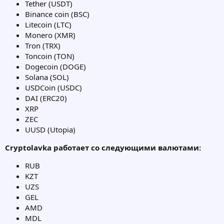
Tether (USDT)
Binance coin (BSC)
Litecoin (LTC)
Monero (XMR)
Tron (TRX)
Toncoin (TON)
Dogecoin (DOGE)
Solana (SOL)
USDCoin (USDC)
DAI (ERC20)
XRP
ZEC
UUSD (Utopia)
Cryptolavka работает со следующими валютами:
RUB
KZT
UZS
GEL
AMD
MDL