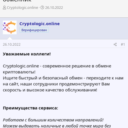
А
Д
Cryptologic.online
26.10.2022
в
а
т
т
о
а
Cryptologic.online
р
н
Верифицирован
т
а
е
ч
м
а
26.10.2022
#1
ы
л
а
Уважаемые коллеги!
Сryptologic.online - современное решение в обмене
криптовалюты!
Ищите быстрый и безопасный обмен - переходите к нам
на сайт, наши сотрудники продемонстрируют Вам
скорость и высокое качество обслуживания!
Преимущества сервиса:
Работаем с большим количеством направлений!
Можем выдавать наличные в любой точке мира без