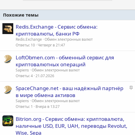
Похожие темы
Redis.Exchange - Сервис обмена:
криптовалюты, банки РФ
Redis.Exchange
Обмен электронных валют
Ответы
10
Четверг в 21:47
LoftObmen.com - обменный сервис для
криптовалютных операций
Sapiens
Обмен электронных валют
Ответы
4
21.07.2026
З
SpaceChange.net - ваш надёжный партнёр
а
в мире обмена активов
к
Sapiens
Обмен электронных валют
р
Ответы
1
Вчера в 13:27
е
Bitrion.org - Сервис обмена: криптовалюта,
п
наличные USD, EUR, UAH, переводы Revolut,
л
е
Wise, Sepa