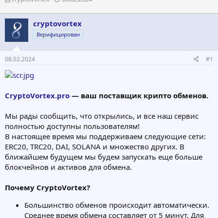
в
а
т
т
cryptovortex
о
а
р
н
Верифицирован
т
а
е
ч
08.02.2024
#1
м
а
ы
л
а
CryptoVortex.pro
— ваш поставщик крипто обменов.
Мы рады сообщить, что открылись, и все наш сервис
полностью доступны пользователям!
В настоящее время мы поддерживаем следующие сети:
ERC20, TRC20, DAI, SOLANA и множество других. В
ближайшем будущем мы будем запускать еще больше
блокчейнов и активов для обмена.
Почему CryptoVortex?
Большинство обменов происходит автоматически.
Среднее время обмена составляет от 5 минут. Для