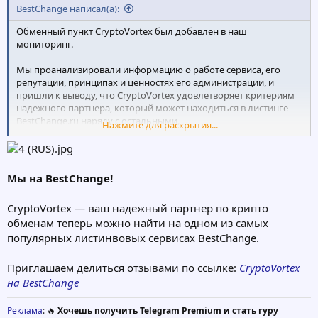
BestChange написал(а):
Обменный пункт CryptoVortex был добавлен в наш
мониторинг.
Мы проанализировали информацию о работе сервиса, его
репутации, принципах и ценностях его администрации, и
пришли к выводу, что CryptoVortex удовлетворяет критериям
надежного партнера, который может находиться в листинге
BestChange.ru наряду с остальными.
Нажмите для раскрытия...
Мы искренне надеемся на продуктивное и долгосрочное
сотрудничество с данным сервисом. Но несмотря на успешное
прохождение всех проверок, мы будем продолжать
Мы на BestChange!
внимательно следить за их репутацией и развитием
клиентского сервиса.
CryptoVortex — ваш надежный партнер по крипто
обменам теперь можно найти на одном из самых
Рекомендуем перед обменом всегда проверять страницу
отзывов
о CryptoVortex, а после совершения обменов просим
популярных листинвовых сервисах BestChange.
вас делиться своим мнением о предоставленных услугах с
другими.
Приглашаем делиться отзывами по ссылке:
CryptoVortex
на BestChange
Реклама
: 🔥
Хочешь получить Telegram Premium и стать гуру