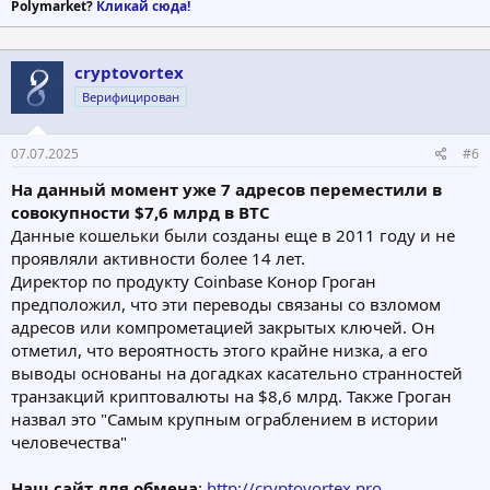
Polymarket?
Кликай сюда!
cryptovortex
Верифицирован
07.07.2025
#6
На данный момент уже 7 адресов переместили в
совокупности $7,6 млрд в BTC
Данные кошельки были созданы еще в 2011 году и не
проявляли активности более 14 лет.
Директор по продукту Coinbase Конор Гроган
предположил, что эти переводы связаны со взломом
адресов или компрометацией закрытых ключей. Он
отметил, что вероятность этого крайне низка, а его
выводы основаны на догадках касательно странностей
транзакций криптовалюты на $8,6 млрд. Также Гроган
назвал это "Самым крупным ограблением в истории
человечества"
Наш сайт для обмена
:
http://cryptovortex.pro