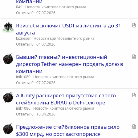
компании
т
R49
Новости криптовалютного рынка
ь
Ответы
0
07.07.2026
я
С
Revolut исключит USDT из листинга до 31
т
августа
а
bizneser
Новости криптовалютного рынка
т
Ответы
0
04.07.2026
ь
С
Бывший главный инвестиционный
я
т
директор Tether намерен продать долю в
а
компании
т
inik1080
Новости криптовалютного рынка
ь
Ответы
0
07.07.2026
я
С
AllUnity расширяет присутствие своего
т
стейблкоина EURAU в DeFi-секторе
а
inik1080
Новости криптовалютного рынка
т
Ответы
0
16.04.2026
ь
С
Предложение стейблкоинов превысило
я
т
$300 млрд, но рост застопорился