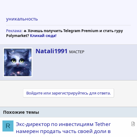
уникальность
Реклама
: 🔥
Хочешь получить Telegram Premium и стать гуру
Polymarket?
Кликай сюда!
А
Natali1991
МАСТЕР
в
т
о
р
Войдите или зарегистрируйтесь для ответа.
Похожие темы
С
Экс-директор по инвестициям Tether
R
т
намерен продать часть своей доли в
а