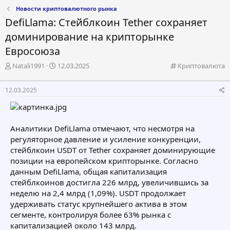
Новости криптовалютного рынка
DefiLlama: Стейблкоин Tether сохраняет
доминирование на крипторынке
Евросоюза
А
Д
К
Natali1991
12.03.2025
Криптовалюта
в
а
а
т
т
т
12.03.2025
о
а
е
р
н
г
т
а
о
е
ч
р
Аналитики DefiLlama отмечают, что несмотря на
м
а
и
регуляторное давление и усиление конкуренции,
ы
л
я
а
стейблкоин USDT от Tether сохраняет доминирующие
позиции на европейском крипторынке. Согласно
данным DefiLlama, общая капитализация
стейблкоинов достигла 226 млрд, увеличившись за
неделю на 2,4 млрд (1,09%). USDT продолжает
удерживать статус крупнейшего актива в этом
сегменте, контролируя более 63% рынка с
капитализацией около 143 млрд.