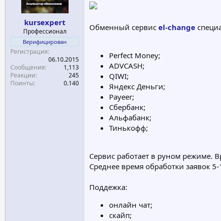
а
kursexpert
Обменный сервис
el-change
специ
Профессионал
Верифицирован
Регистрация
Perfect Money;
06.10.2015
ADVCASH;
Сообщения
1,113
Реакции
245
QIWI;
Поинты
0.140
Яндекс Деньги;
Payeer;
Сбербанк;
Альфабанк;
Тинькофф;
Сервис работает в руном режиме. В
Среднее время обработки заявок 5-
Поддежка:
онлайн чат;
скайп;