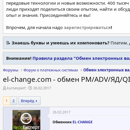
передовые технологии и новые возможности. 400 тысяч 
люди приходят поделиться своим опытом, найти и обсу
опыт и знания. Присоединяйтесь и вы!
Впрочем, для начала надо
зарегистрироваться
!
📝
Знаешь буквы и умеешь их компоновать?
Платим. 
Внимание!
Правила раздела "Обмен электронных ва
Форумы
Форум о платежных системах
Обмен электронных ва
el-change.com - обмен PM/ADV/ЯД/Q
А
Д
kursexpert
26.02.2017
в
а
т
т
1
2
Вперёд
о
а
р
н
26.02.2017
т
а
е
ч
Обменник
EL-CHANGE
м
а
ы
л