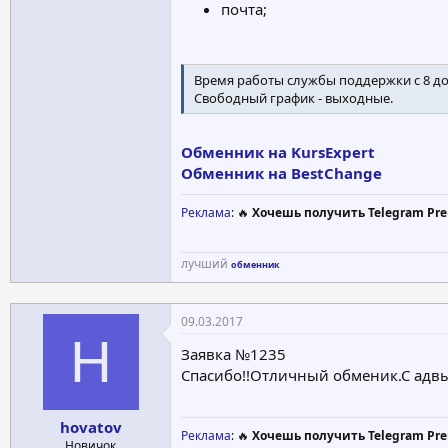
почта;
Время работы службы поддержки с 8 до
Свободный график - выходные.
Обменник на KursExpert
Обменник на BestChange
Реклама
: 🔥
Хочешь получить Telegram Pre
лучший
обменник
09.03.2017
H
Заявка №1235
Спасибо!!Отличный обменик.С адв
hovatov
Реклама
: 🔥
Хочешь получить Telegram Pre
Новичок