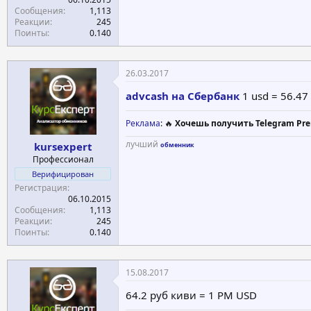
Сообщения
1,113
Реакции
245
Поинты
0.140
26.03.2017
advcash на Сбербанк
1 usd = 56.47
Реклама
: 🔥
Хочешь получить Telegram Pre
лучший
kursexpert
обменник
Профессионал
Верифицирован
Регистрация
06.10.2015
Сообщения
1,113
Реакции
245
Поинты
0.140
15.08.2017
64.2 руб киви = 1 PM USD