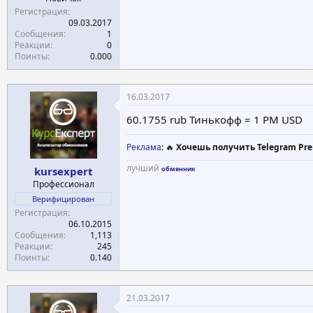
Регистрация
09.03.2017
Сообщения
1
Реакции
0
Поинты
0.000
16.03.2017
60.1755 rub Тинькофф = 1 PM USD
Реклама
: 🔥
Хочешь получить Telegram Pre
лучший
kursexpert
обменник
Профессионал
Верифицирован
Регистрация
06.10.2015
Сообщения
1,113
Реакции
245
Поинты
0.140
21.03.2017