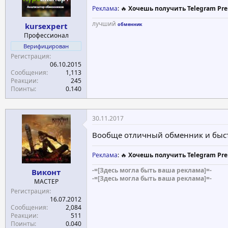
Реклама
: 🔥
Хочешь получить Telegram Pre
лучший
kursexpert
обменник
Профессионал
Верифицирован
Регистрация
06.10.2015
Сообщения
1,113
Реакции
245
Поинты
0.140
30.11.2017
Вообще отличный обменник и быстр
Реклама
: 🔥
Хочешь получить Telegram Pre
-=[Здесь могла быть ваша реклама]=-
Виконт
-=[Здесь могла быть ваша реклама]=-
МАСТЕР
Регистрация
16.07.2012
Сообщения
2,084
Реакции
511
Поинты
0.040