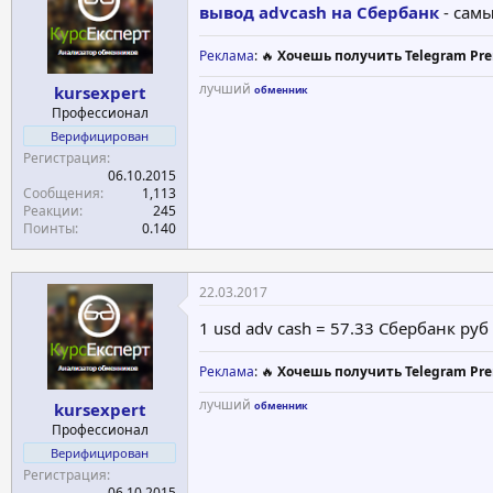
вывод advcash на Сбербанк
- сам
Реклама
: 🔥
Хочешь получить Telegram Pre
лучший
kursexpert
обменник
Профессионал
Верифицирован
Регистрация
06.10.2015
Сообщения
1,113
Реакции
245
Поинты
0.140
22.03.2017
1 usd adv cash = 57.33 Сбербанк руб
Реклама
: 🔥
Хочешь получить Telegram Pre
лучший
kursexpert
обменник
Профессионал
Верифицирован
Регистрация
06.10.2015