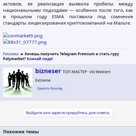
активов, ее реализация выявила пробелы между
национальными подходами — особенно после того, как
в прошлом году ESMA поставила под сомнение
стандарты лицензирования криптокомпаний на Мальте.
Реклама
: 🔥
Хочешь получить Telegram Premium и стать гуру
Polymarket?
Кликай сюда!
А
bizneser
ТОП-МАСТЕР
·
Из
Western
в
Extreme
т
о
Крипто-блогер
р
Войдите или зарегистрируйтесь для ответа.
Похожие темы