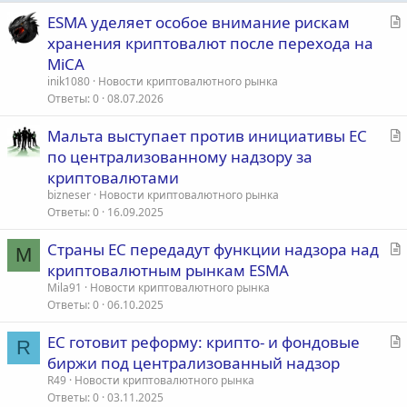
С
ESMA уделяет особое внимание рискам
т
хранения криптовалют после перехода на
а
MiCA
т
inik1080
Новости криптовалютного рынка
ь
Ответы
0
08.07.2026
я
С
Мальта выступает против инициативы ЕС
т
по централизованному надзору за
а
криптовалютами
т
bizneser
Новости криптовалютного рынка
ь
Ответы
0
16.09.2025
я
С
Страны ЕС передадут функции надзора над
M
т
криптовалютным рынкам ESMA
а
Mila91
Новости криптовалютного рынка
т
Ответы
0
06.10.2025
ь
С
ЕС готовит реформу: крипто- и фондовые
я
R
т
биржи под централизованный надзор
а
R49
Новости криптовалютного рынка
т
Ответы
0
03.11.2025