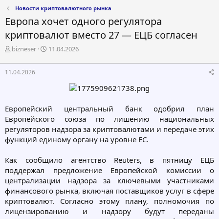
Новости криптовалютного рынка
Европа хочет одного регулятора
криптовалют вместо 27 — ЕЦБ согласен
А
Д
bizneser
11.04.2026
в
а
т
т
11.04.2026
о
а
р
н
т
а
е
ч
Европейский центральный банк одобрил план
м
а
Европейского союза по лишению национальных
ы
л
а
регуляторов надзора за криптовалютами и передаче этих
функций единому органу на уровне ЕС.
Как сообщило агентство Reuters, в пятницу ЕЦБ
поддержал предложение Европейской комиссии о
централизации надзора за ключевыми участниками
финансового рынка, включая поставщиков услуг в сфере
криптовалют. Согласно этому плану, полномочия по
лицензированию и надзору будут переданы