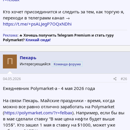
Кто хочет присоединится и следить за тем, как торгую я,
переходи в телеграмм канал →
https://t.me/+psALJegP7OQxNDhi
Реклама
: 🔥
Хочешь получить Telegram Premium и стать гуру
Polymarket?
Кликай сюда!
Пекарь
П
Интересующийся
Команда форума
04.05.2026
#26
Ежедневник Polymarket-а - 4 мая 2026 года
На связи Пекарь. Майские праздники - время, когда
можно все равно отлично заработать на Polymarket
(
https://polymarket.com/?r=felbax
). Например, если бы вы
в мае сделали ставку “В мае цена нефти будет выше
105$”. Кто зашел 1 мая в ставку на $1000, может уже