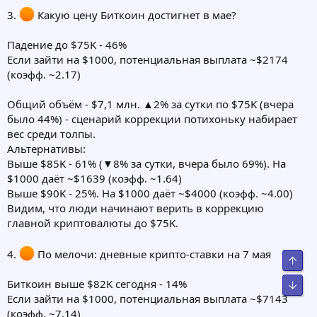
3.
Какую цену Биткоин достигнет в мае?
Падение до $75K - 46%
Если зайти на $1000, потенциальная выплата ~$2174
(коэфф. ~2.17)
Общий объём - $7,1 млн. ▲2% за сутки по $75K (вчера
было 44%) - сценарий коррекции потихоньку набирает
вес среди толпы.
Альтернативы:
Выше $85K - 61% (▼8% за сутки, вчера было 69%). На
$1000 даёт ~$1639 (коэфф. ~1.64)
Выше $90K - 25%. На $1000 даёт ~$4000 (коэфф. ~4.00)
Видим, что люди начинают верить в коррекцию
главной криптовалюты до $75K.
4.
По мелочи: дневные крипто-ставки на 7 мая
Свер
Биткоин выше $82K сегодня - 14%
Сниз
Если зайти на $1000, потенциальная выплата ~$7143
(коэфф. ~7.14)