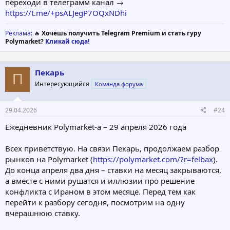
переходи в телеграмм канал →
https://t.me/+psALJegP7OQxNDhi
Реклама
: 🔥
Хочешь получить Telegram Premium и стать гуру
Polymarket?
Кликай сюда!
Пекарь
П
Интересующийся
Команда форума
29.04.2026
#24
Ежедневник Polymarket-а – 29 апреля 2026 года
Всех приветствую. На связи Пекарь, продолжаем разбор
рынков на Polymarket (
https://polymarket.com/?r=felbax
).
До конца апреля два дня – ставки на месяц закрываются,
а вместе с ними рушатся и иллюзии про решение
конфликта с Ираном в этом месяце. Перед тем как
перейти к разбору сегодня, посмотрим на одну
вчерашнюю ставку.