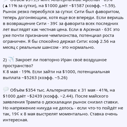
(▲11% за сутки), на $1000 даёт ~$1587 (коэфф. ~1.59).
Рынок резко переобулся за сутки: Сити был фаворитом,
теперь догоняющим, хотя еще все впереди. Если веришь
в возвращение Сити - 39¢ за фаворита всех последних
лет выглядят как честная цена. Если в Арсенал - 63¢ это
уже почти признание чемпионства, потенциал роста
ограничен. Я бы спокойно держал Сити: коэф 2.56 на
месяц с реальным шансом - это нормально.
2)
Закроет ли повторно Иран своё воздушное
пространство?
К 8 мая - 19%. Если зайти на $1000, потенциальная
выплата ~$5263 (коэфф. ~5.26)
Объём $354 тыс. Альтернатива: к 31 мая - 41%, на
$1000 даёт ~$2439 (коэфф. ~2.44). После майского
заявления Трампа о деэскалации рынок снизил ставки.
Но напряжение никуда не делось - если что-то пойдёт не
так, 19¢ к 8 мая выстрелят моментально. Ставка очень
интересная.