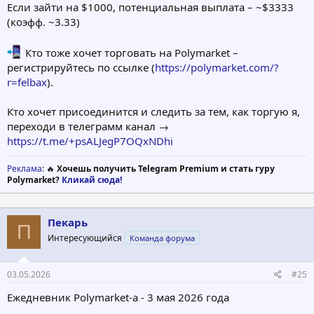
Если зайти на $1000, потенциальная выплата – ~$3333
(коэфф. ~3.33)
Кто тоже хочет торговать на Polymarket –
регистрируйтесь по ссылке (
https://polymarket.com/?
r=felbax
).
Кто хочет присоединится и следить за тем, как торгую я,
переходи в телеграмм канал →
https://t.me/+psALJegP7OQxNDhi
Реклама
: 🔥
Хочешь получить Telegram Premium и стать гуру
Polymarket?
Кликай сюда!
Пекарь
П
Интересующийся
Команда форума
03.05.2026
#25
Ежедневник Polymarket-а - 3 мая 2026 года