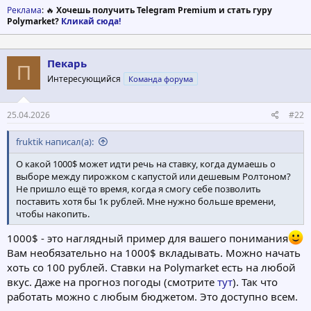
Реклама
: 🔥
Хочешь получить Telegram Premium и стать гуру
Polymarket?
Кликай сюда!
Пекарь
П
Интересующийся
Команда форума
25.04.2026
#22
fruktik написал(а):
О какой 1000$ может идти речь на ставку, когда думаешь о
выборе между пирожком с капустой или дешевым Ролтоном?
Не пришло ещё то время, когда я смогу себе позволить
поставить хотя бы 1к рублей. Мне нужно больше времени,
чтобы накопить.
1000$ - это наглядный пример для вашего понимания
Вам необязательно на 1000$ вкладывать. Можно начать
хоть со 100 рублей. Ставки на Polymarket есть на любой
вкус. Даже на прогноз погоды (смотрите
тут
). Так что
работать можно с любым бюджетом. Это доступно всем.