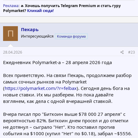
Реклама
: 🔥
Хочешь получить Telegram Premium и стать гуру
Polymarket?
Кликай сюда!
Пекарь
П
Интересующийся
Команда форума
28.04.2026
#23
Ежедневник Polymarket-а – 28 апреля 2026 года
Всех приветствую. На связи Пекарь, продолжаем разбор
самых сочных рынков на Polymarket
(
https://polymarket.com/?r=felbax
). Сегодня день бога на
новые ставки. Их мы разберем. Но пока давайте
взглянем, как дела с одной вчерашней ставкой.
Вчера писал про "Биткоин выше $78 000 27 апреля" с
вероятностью 82%. Биткоин днем просел и до отметки
не дотянул – сыграло "Нет". Кто поставил против
события на $1000 (купил "Нет" по $0.18), забрал ~$5556.