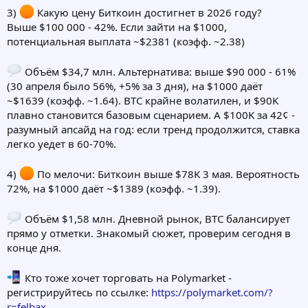
3)
Какую цену Биткоин достигнет в 2026 году?
Выше $100 000 - 42%. Если зайти на $1000,
потенциальная выплата ~$2381 (коэфф. ~2.38)
Объём $34,7 млн. Альтернатива: выше $90 000 - 61%
(30 апреля было 56%, +5% за 3 дня), на $1000 даёт
~$1639 (коэфф. ~1.64). BTC крайне волатилен, и $90K
плавно становится базовым сценарием. А $100K за 42¢ -
разумный апсайд на год: если тренд продолжится, ставка
легко уедет в 60-70%.
4)
По мелочи: Биткоин выше $78K 3 мая. Вероятность
72%, на $1000 даёт ~$1389 (коэфф. ~1.39).
Объём $1,58 млн. Дневной рынок, BTC балансирует
прямо у отметки. Знакомый сюжет, проверим сегодня в
конце дня.
Кто тоже хочет торговать на Polymarket -
регистрируйтесь по ссылке:
https://polymarket.com/?
r=felbax