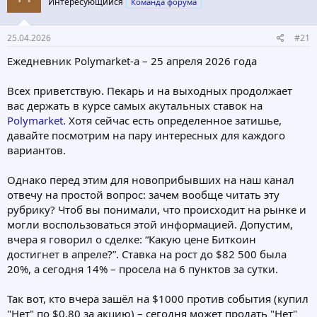
Интересующийся
Команда форума
т
а
е
ч
м
а
25.04.2026
#21
ы
л
а
Ежедневник Polymarket-а – 25 апреля 2026 года
Всех приветствую. Пекарь и на выходных продолжает
вас держать в курсе самых акутальных ставок на
Polymarket
. Хотя сейчас есть определенное затишье,
давайте посмотрим на пару интересных для каждого
вариантов.
Однако перед этим для новоприбывших на наш канал
отвечу на простой вопрос: зачем вообще читать эту
рубрику? Чтоб вы понимали, что происходит на рынке и
могли воспользоваться этой информацией. Допустим,
вчера я говорил о сделке: “Какую цене Биткоин
достигнет в апреле?”. Ставка на рост до $82 500 была
20%, а сегодня 14% – просела на 6 пунктов за сутки.
Так вот, кто вчера зашёл на $1000 против события (купил
"Нет" по $0.80 за акцию) – сегодня может продать "Нет"