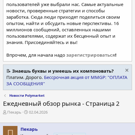
пользователей уже выбрали нас. Самые актуальные
новости, проверенные стратегии и способы
заработка. Сюда люди приходят поделиться своим
опытом, найти и обсудить новые перспективы. 16
миллионов сообщений, оставленных нашими
пользователями, содержат их бесценный опыт и
знания. Присоединяйтесь и вы!
Впрочем, для начала надо
зарегистрироваться
!
📝
Знаешь буквы и умеешь их компоновать?
Платим. Дорого.
Бессрочная акция от MMGP: "ОПЛАТА
ЗА СООБЩЕНИЯ"
Новости Polymarket
Ежедневный обзор рынка - Страница 2
А
Д
Пекарь
02.04.2026
в
а
т
т
о
а
Пекарь
П
р
н