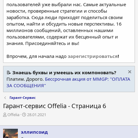
пользователей уже выбрали нас. Самые актуальные
новости, проверенные стратегии и способы
заработка. Сюда люди приходят поделиться своим
опытом, найти и обсудить новые перспективы. 16
миллионов сообщений, оставленных нашими
пользователями, содержат их бесценный опыт и
знания. Присоединяйтесь и вы!
Впрочем, для начала надо
зарегистрироваться
!
📝
Знаешь буквы и умеешь их компоновать?
Платим. Дорого.
Бессрочная акция от MMGP: "ОПЛАТА
ЗА СООБЩЕНИЯ"
Гарант-Сервиc
Гарант-сервис Offelia - Страница 6
А
Д
Offelia
28.01.2021
в
а
т
т
о
а
эллипсоид
р
н