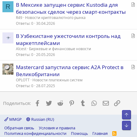
С
В Мексике запущен сервис Kustodia для
R
т
безопасных сделок через смарт-контракты
а
R49
Новости криптовалютного рынка
т
Ответы
0
30.04.2026
ь
С
В Узбекистане ужесточили контроль над
я
т
маркетплейсами
а
Alcest
Биржевые и финансовые новости
т
Ответы
0
20.05.2026
ь
С
Mastercard запустила сервис A2A Protect в
я
т
Великобритании
а
OPLOTT
Новости платежных систем
т
Ответы
0
28.07.2025
ь
я
Facebook
Twitter
Reddit
Pinterest
Tumblr
WhatsApp
Электронна
Ссылка
Поделиться:
Свер
MMGP
Russian (RU)
Сниз
Обратная связь
Условия и правила
Политика конфиденциальности
Помощь
Главная
R