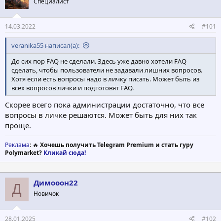
Специалист
т
а
е
ч
м
а
14.03.2022
#101
ы
л
а
veranika55 написал(а):
До сих пор FAQ не сделали. Здесь уже давно хотели FAQ
сделать, чтобы пользователи не задавали лишних вопросов.
Хотя если есть вопросы надо в личку писать. Может быть из
всех вопросов лички и подготовят FAQ.
Скорее всего пока администрации достаточно, что все
вопросы в личке решаются. Может быть для них так
проще.
Реклама
: 🔥
Хочешь получить Telegram Premium и стать гуру
Polymarket?
Кликай сюда!
Димооон22
Д
Новичок
28.01.2025
#102