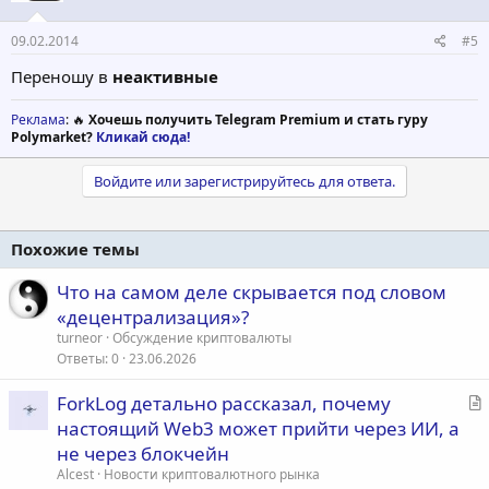
09.02.2014
#5
Переношу в
неактивные
Реклама
: 🔥
Хочешь получить Telegram Premium и стать гуру
Polymarket?
Кликай сюда!
Войдите или зарегистрируйтесь для ответа.
Похожие темы
Что на самом деле скрывается под словом
«децентрализация»?
turneor
Обсуждение криптовалюты
Ответы
0
23.06.2026
С
ForkLog детально рассказал, почему
т
настоящий Web3 может прийти через ИИ, а
а
не через блокчейн
т
Alcest
Новости криптовалютного рынка