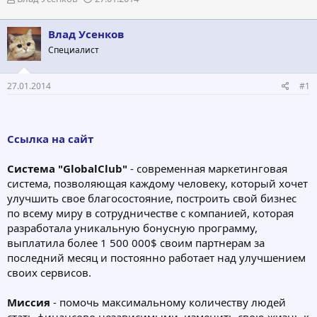
в
а
т
т
Влад Усенков
о
а
р
н
Специалист
т
а
е
ч
27.01.2014
#1
м
а
ы
л
а
Ссылка на сайт
Система "GlobalClub"
- современная маркетинговая
система, позволяющая каждому человеку, который хочет
улучшить свое благосостояние, построить свой бизнес
по всему миру в сотрудничестве с компанией, которая
разработала уникальную бонусную программу,
выплатила более 1 500 000$ своим партнерам за
последний месяц и постоянно работает над улучшением
своих сервисов.
Миссия
- помочь максимальному количеству людей