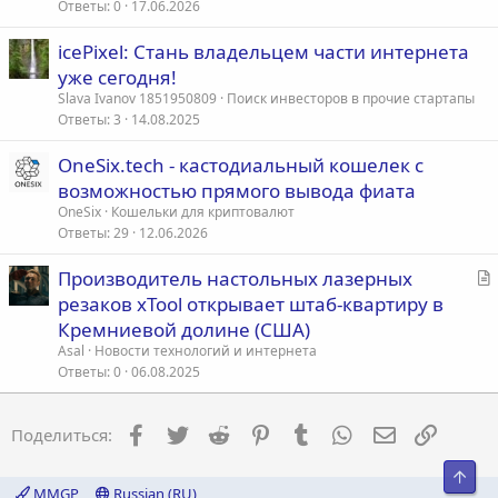
ь
Ответы
0
17.06.2026
я
icePixel: Стань владельцем части интернета
уже сегодня!
Slava Ivanov 1851950809
Поиск инвесторов в прочие стартапы
Ответы
3
14.08.2025
OneSix.tech - кастодиальный кошелек с
возможностью прямого вывода фиата
OneSix
Кошельки для криптовалют
Ответы
29
12.06.2026
С
Производитель настольных лазерных
т
резаков xTool открывает штаб-квартиру в
а
Кремниевой долине (США)
т
Asal
Новости технологий и интернета
ь
Ответы
0
06.08.2025
я
Facebook
Twitter
Reddit
Pinterest
Tumblr
WhatsApp
Электронна
Ссылка
Поделиться:
Свер
MMGP
Russian (RU)