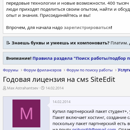
передовые технологии и новые возможности. 400 тысяч 
люди приходят поделиться своим опытом, найти и обсу
опыт и знания. Присоединяйтесь и вы!
Впрочем, для начала надо
зарегистрироваться
!
📝
Знаешь буквы и умеешь их компоновать?
Платим. 
Внимание!
Правила раздела "Поиск работы/подбор 
Форумы
Форум фрилансеров
Форум по поиску работы
Услуг
Годовая лицензия на смs SiteEdit
А
Д
Max Astrahantsev
14.02.2014
в
а
т
т
14.02.2014
о
а
M
р
н
Купил партнерский пакет студент+,
т
а
Пакет включает хостинг, создание 
е
ч
поскольку пакет партнерский есть
м
а
на почту
pritvor69@gmail.com
. Отда
ы
л