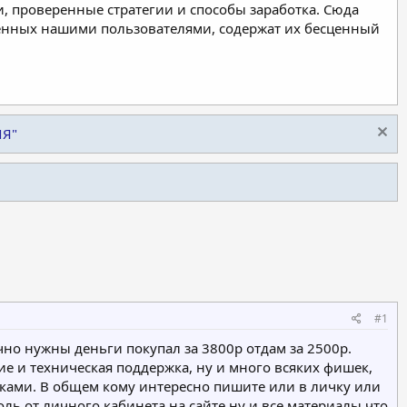
, проверенные стратегии и способы заработка. Сюда
ленных нашими пользователями, содержат их бесценный
ИЯ"
#1
очно нужны деньги покупал за 3800р отдам за 2500р.
ие и техническая поддержка, ну и много всяких фишек,
ками. В общем кому интересно пишите или в личку или
оль от личного кабинета на сайте ну и все материалы что