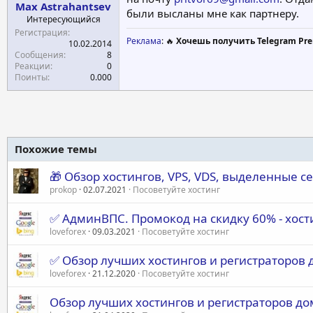
Max Astrahantsev
а
были высланы мне как партнеру.
Интересующийся
Регистрация
Реклама
: 🔥
Хочешь получить Telegram Pre
10.02.2014
Сообщения
8
Реакции
0
Поинты
0.000
Похожие темы
🎁 Обзор хостингов, VPS, VDS, выделенные с
prokop
02.07.2021
Посоветуйте хостинг
✅ АдминВПС. Промокод на скидку 60% - хости
loveforex
09.03.2021
Посоветуйте хостинг
✅ Обзор лучших хостингов и регистраторов
loveforex
21.12.2020
Посоветуйте хостинг
Обзор лучших хостингов и регистраторов до