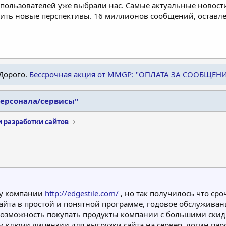
пользователей уже выбрали нас. Самые актуальные новости
дить новые перспективы. 16 миллионов сообщений, остав
Дорого.
Бессрочная акция от MMGP: "ОПЛАТА ЗА СООБЩЕН
персонала/сервисы"
и разработки сайтов
 у компании
http://edgestile.com/
, но так получилось что ср
сайта в простой и понятной программе, годовое обслуживан
 возможность покупать продукты компании с большими скид
м ключи лицензии для выгрузки сайта на сервер, логин пар