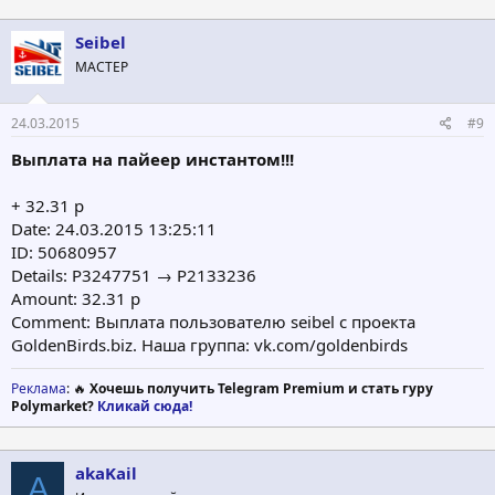
Seibel
МАСТЕР
24.03.2015
#9
Выплата на пайеер инстантом!!!
+ 32.31 p
Date: 24.03.2015 13:25:11
ID: 50680957
Details: P3247751 → P2133236
Amount: 32.31 p
Comment: Выплата пользователю seibel с проекта
GoldenBirds.biz. Наша группа: vk.com/goldenbirds
Реклама
: 🔥
Хочешь получить Telegram Premium и стать гуру
Polymarket?
Кликай сюда!
akaKail
A