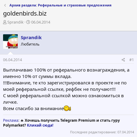
Архив раздела: Реферальные и страховые предложения
goldenbirds.biz
А
Д
Sprandik
06.04.2014
в
а
т
т
Sprandik
о
а
р
н
Любитель
т
а
е
ч
06.04.2014
#1
м
а
ы
л
Выплачиваю 100% от реферального вознаграждения, а
а
именно 10% от суммы вклада.
!!!Внимание, те кто зарегистрировался в проекте не по
моей реферальной ссылке, рефбек не получают!!!
С моей реферальной ссылкой можно ознакомиться в
личке.
Всем спасибо за внимание
Реклама
: 🔥
Хочешь получить Telegram Premium и стать гуру
Polymarket?
Кликай сюда!
Последнее редактирование:
07.04.2014