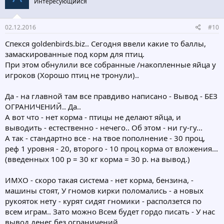
Интересующийся
02.12.2016
#10
Спекся goldenbirds.biz.. Сегодня ввели какие то баллы,
замаскированные под корм для птиц.
При этом обнулили все собранные /накопленные яйца у
игроков (Хорошо птиц не тронули)..
Да - на главной там все правдиво написано - Вывод - БЕЗ
ОГРАНИЧЕНИЙ.. Да..
А вот что - нет корма - птицы не делают яйца, и
выводить - естественно - нечего.. Об этом - ни гу-гу...
А так - стандартно все - на твое пополнение - 30 проц,
реф 1 уровня - 20, второго - 10 проц корма от вложения...
(введенных 100 р = 30 кг корма = 30 р. на вывод.)
ИМХО - скоро такая система - нет корма, бензина, -
машины стоят, У гномов кирки поломались - а новых
рукояток нету - курят сидят гномики - расползется по
всем играм.. Зато можно Всем будет гордо писать - У нас
вывод денег без ограничений...