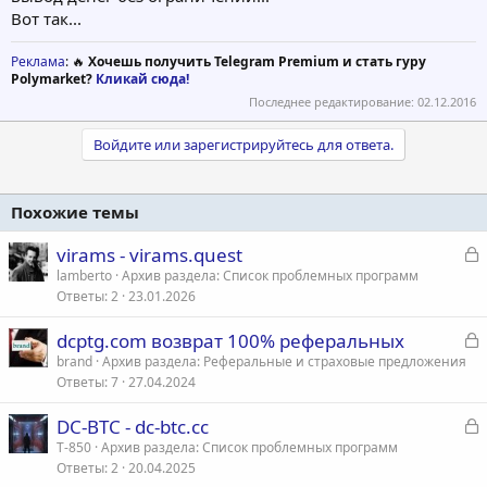
Вот так...
Реклама
: 🔥
Хочешь получить Telegram Premium и стать гуру
Polymarket?
Кликай сюда!
Последнее редактирование:
02.12.2016
Войдите или зарегистрируйтесь для ответа.
Похожие темы
З
virams - virams.quest
а
lamberto
Архив раздела: Список проблемных программ
Ответы
2
23.01.2026
к
р
З
dcptg.com возврат 100% реферальных
а
brand
Архив раздела: Реферальные и страховые предложения
т
Ответы
7
27.04.2024
к
а
р
З
DC-BTC - dc-btc.cc
а
T-850
Архив раздела: Список проблемных программ
т
Ответы
2
20.04.2025
к
а