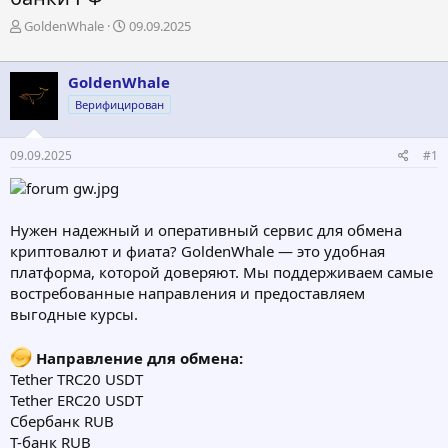
А
Д
GoldenWhale
09.09.2025
в
а
т
т
о
а
GoldenWhale
р
н
Верифицирован
т
а
е
ч
м
а
09.09.2025
#1
ы
л
а
Нужен надежный и оперативный сервис для обмена
криптовалют и фиата? GoldenWhale — это удобная
платформа, которой доверяют. Мы поддерживаем самые
востребованные направления и предоставляем
выгодные курсы.
Направление для обмена:
Tether TRC20 USDT
Tether ERC20 USDT
Сбербанк RUB
Т-банк RUB