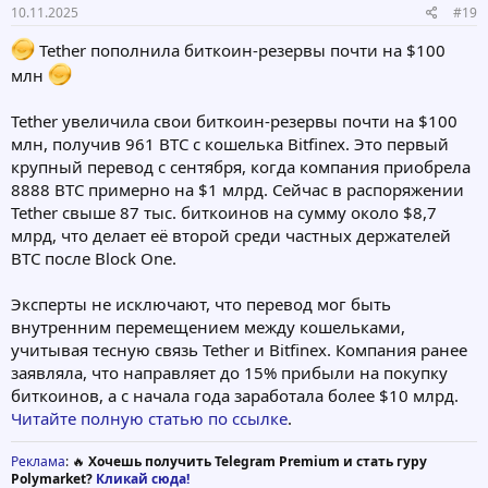
10.11.2025
#19
Tether пополнила биткоин-резервы почти на $100
млн
Tether увеличила свои биткоин-резервы почти на $100
млн, получив 961 BTC с кошелька Bitfinex. Это первый
крупный перевод с сентября, когда компания приобрела
8888 BTC примерно на $1 млрд. Сейчас в распоряжении
Tether свыше 87 тыс. биткоинов на сумму около $8,7
млрд, что делает её второй среди частных держателей
BTC после Block One.
Эксперты не исключают, что перевод мог быть
внутренним перемещением между кошельками,
учитывая тесную связь Tether и Bitfinex. Компания ранее
заявляла, что направляет до 15% прибыли на покупку
биткоинов, а с начала года заработала более $10 млрд.
Читайте полную статью по ссылке
.
Реклама
: 🔥
Хочешь получить Telegram Premium и стать гуру
Polymarket?
Кликай сюда!