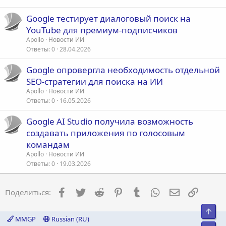
Google тестирует диалоговый поиск на
YouTube для премиум-подписчиков
Apollo
Новости ИИ
Ответы
0
28.04.2026
Google опровергла необходимость отдельной
SEO-стратегии для поиска на ИИ
Apollo
Новости ИИ
Ответы
0
16.05.2026
Google AI Studio получила возможность
создавать приложения по голосовым
командам
Apollo
Новости ИИ
Ответы
0
19.03.2026
Facebook
Twitter
Reddit
Pinterest
Tumblr
WhatsApp
Электронна
Ссылка
Поделиться:
Свер
MMGP
Russian (RU)