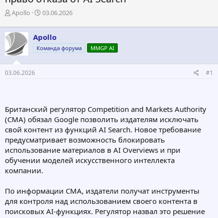
А
Д
Apollo
03.06.2026
в
а
т
т
Apollo
о
а
р
н
Команда форума
MMGP AI
т
а
е
ч
03.06.2026
#1
м
а
ы
л
а
Британский регулятор Competition and Markets Authority
(CMA) обязал Google позволить издателям исключать
свой контент из функций AI Search. Новое требование
предусматривает возможность блокировать
использование материалов в AI Overviews и при
обучении моделей искусственного интеллекта
компании.
По информации CMA, издатели получат инструменты
для контроля над использованием своего контента в
поисковых AI-функциях. Регулятор назвал это решение