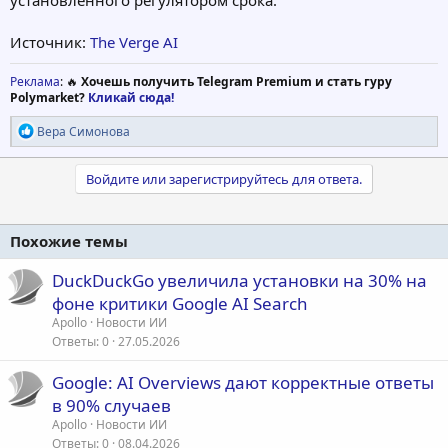
установленного регулятором срока.
Источник:
The Verge AI
Реклама
: 🔥
Хочешь получить Telegram Premium и стать гуру
Polymarket?
Кликай сюда!
Р
Вера Симонова
е
а
к
Войдите или зарегистрируйтесь для ответа.
ц
и
и
Похожие темы
:
DuckDuckGo увеличила установки на 30% на
фоне критики Google AI Search
Apollo
Новости ИИ
Ответы
0
27.05.2026
Google: AI Overviews дают корректные ответы
в 90% случаев
Apollo
Новости ИИ
Ответы
0
08.04.2026