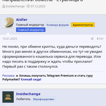
А
Д
Insidechange
07.12.2023
в
а
т
т
о
а
Aisller
р
н
Главный модератор
Команда форума
Администратор
т
а
Главный модератор
е
ч
м
а
19.01.2025
#141
ы
л
а
Не понял, при обмене крипты, куда деньги переводить?
Много раз менял в других обменниках, но тут не увидел
сформированного кошелька сервиса для перевода. Или
надо писать в поддержку и ждать чтобы прислали?
Первый раз с таким столкнулся.
Реклама
: 🔥
Хочешь получить Telegram Premium и стать гуру
Polymarket?
Кликай сюда!
Insidechange
Любитель
Верифицирован