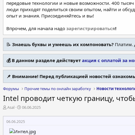
передовые технологии и новые возможности. 400 тысяч 
люди приходят поделиться своим опытом, найти и обсу
опыт и знания. Присоединяйтесь и вы!
Впрочем, для начала надо
зарегистрироваться
!
📝
Знаешь буквы и умеешь их компоновать?
Платим. 
💰 В данном разделе действует
акция с оплатой за н
📌 Внимание! Перед публикацией новостей ознакомь
Форумы
Прочие темы по онлайн заработку
Новости технолог
Intel проводит четкую границу, чт
А
Д
Asal
06.06.2025
в
а
т
т
06.06.2025
о
а
р
н
т
а