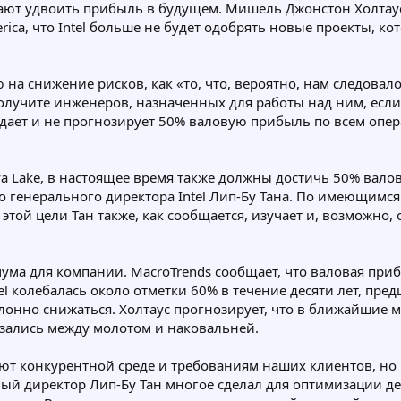
щают удвоить прибыль в будущем. Мишель Джонстон Холтаус,
ica, что Intel больше не будет одобрять новые проекты, к
на снижение рисков, как «то, что, вероятно, нам следовало
получите инженеров, назначенных для работы над ним, если
жидает и не прогнозирует 50% валовую прибыль по всем опер
ova Lake, в настоящее время также должны достичь 50% вало
о генерального директора Intel Лип-Бу Тана. По имеющимся
той цели Тан также, как сообщается, изучает и, возможно,
ума для компании. MacroTrends сообщает, что валовая прибы
tel колебалась около отметки 60% в течение десяти лет, п
лонно снижаться. Холтаус прогнозирует, что в ближайшие ме
азались между молотом и наковальней.
вуют конкурентной среде и требованиям наших клиентов, но
ный директор Лип-Бу Тан многое сделал для оптимизации де