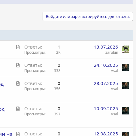
Войдите или зарегистрируйтесь для ответа.
С
Ответы
1
13.07.2026
т
Просмотры
2K
zarubin
а
С
Ответы
0
24.10.2025
т
т
Просмотры
338
Asal
ь
а
я
С
рд
Ответы
0
28.07.2025
т
т
Просмотры
356
Asal
ь
а
я
т
С
ок,
ь
Ответы
0
10.09.2025
т
Просмотры
397
Asal
я
а
т
С
ии на
ь
Ответы
0
12.08.2025