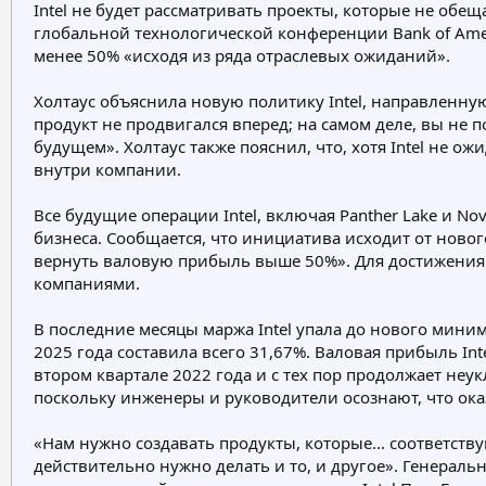
Intel не будет рассматривать проекты, которые не обе
е
ч
глобальной технологической конференции Bank of Amer
м
а
менее 50% «исходя из ряда отраслевых ожиданий».
ы
л
а
Холтаус объяснила новую политику Intel, направленную 
продукт не продвигался вперед; на самом деле, вы не 
будущем». Холтаус также пояснил, что, хотя Intel не о
внутри компании.
Все будущие операции Intel, включая Panther Lake и N
бизнеса. Сообщается, что инициатива исходит от новог
вернуть валовую прибыль выше 50%». Для достижения э
компаниями.
В последние месяцы маржа Intel упала до нового миним
2025 года составила всего 31,67%. Валовая прибыль In
втором квартале 2022 года и с тех пор продолжает неук
поскольку инженеры и руководители осознают, что ок
«Нам нужно создавать продукты, которые... соответст
действительно нужно делать и то, и другое». Генераль