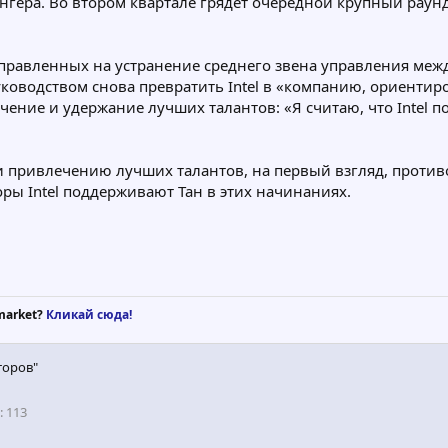
ингера. Во втором квартале грядет очередной крупный раун
аправленных на устранение среднего звена управления меж
 руководством снова превратить Intel в «компанию, ориент
чение и удержание лучших талантов: «Я считаю, что Intel по
 привлечению лучших талантов, на первый взгляд, проти
ры Intel поддерживают Тан в этих начинаниях.
market?
Кликай сюда!
торов"
113