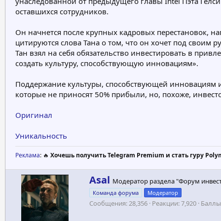
унаследованной от предыдущего главы Intel Пэта Гелс
оставшихся сотрудников.
Он начнется после крупных кадровых перестановок, н
цитируются слова Тана о том, что он хочет под своим
Тан взял на себя обязательство инвестировать в привле
создать культуру, способствующую инновациям».
Поддержание культуры, способствующей инновациям и
которые не приносят 50% прибыли, но, похоже, инвесто
Оригинал
Уникальность
Реклама
: 🔥
Хочешь получить Telegram Premium и стать гуру Poly
А
Asal
Модератор раздела "Форум инвес
в
Команда форума
Модератор
т
Сообщения
28,356
Реакции
7,920
Баллы
о
р