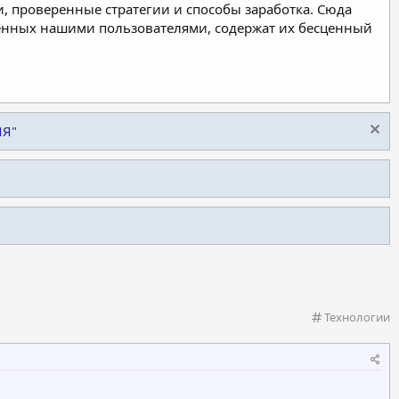
, проверенные стратегии и способы заработка. Сюда
ленных нашими пользователями, содержат их бесценный
ИЯ"
К
Технологии
а
т
е
г
о