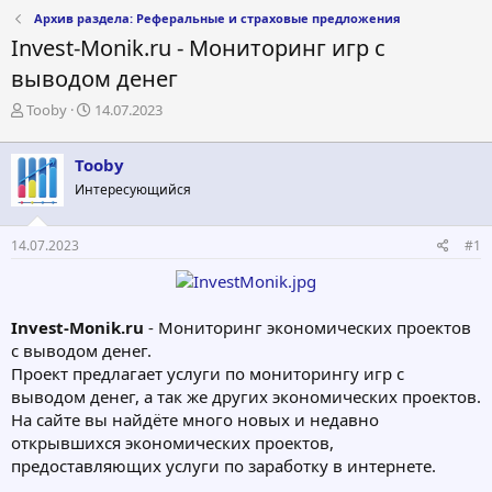
Архив раздела: Реферальные и страховые предложения
Invest-Monik.ru - Мониторинг игр с
выводом денег
А
Д
Tooby
14.07.2023
в
а
т
т
Tooby
о
а
р
н
Интересующийся
т
а
е
ч
14.07.2023
#1
м
а
ы
л
а
Invest-Monik.ru
- Мониторинг экономических проектов
с выводом денег.
Проект предлагает услуги по мониторингу игр с
выводом денег, а так же других экономических проектов.
На сайте вы найдёте много новых и недавно
открывшихся экономических проектов,
предоставляющих услуги по заработку в интернете.