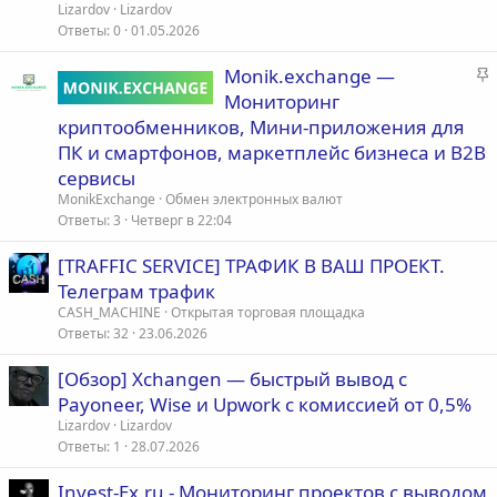
Lizardov
Lizardov
Ответы
0
01.05.2026
З
Monik.exchange —
а
Мониторинг
к
криптообменников, Мини-приложения для
р
ПК и смартфонов, маркетплейс бизнеса и B2B
е
сервисы
п
MonikExchange
Обмен электронных валют
л
Ответы
3
Четверг в 22:04
е
[TRAFFIC SERVICE] ТРАФИК В ВАШ ПРОЕКТ.
о
Телеграм трафик
CASH_MACHINE
Открытая торговая площадка
Ответы
32
23.06.2026
[Обзор] Xchangen — быстрый вывод с
Payoneer, Wise и Upwork с комиссией от 0,5%
Lizardov
Lizardov
Ответы
1
28.07.2026
Invest-Ex.ru - Мониторинг проектов с выводом