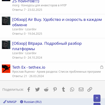
25 поинтов!!!)
morg
Конкурсы для инвесторов в HYIP
Ответы
7
23.02.2025
[Обзор] Air Buy. Удобство и скорость в каждом
обмене
Lizardov
Lizardov
Ответы
0
19.04.2025
[Обзор] Bitpapa. Подробный разбор
платформы
Lizardov
Lizardov
Ответы
0
24.10.2024
З
Teth Ex - tethex.io
а
Ярослав Яценко
Архив раздела: Список проблемных программ
Ответы
21
26.03.2024
к
р
Facebook
Twitter
Reddit
Pinterest
Tumblr
WhatsApp
Электронна
Ссылка
Поделиться:
т
а
Свер
MMGP
Russian (RU)