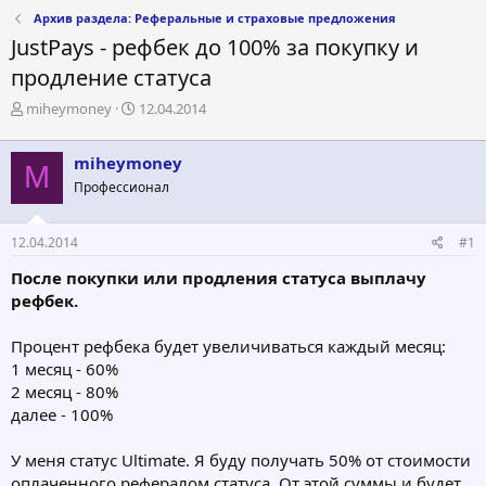
Архив раздела: Реферальные и страховые предложения
JustPays - рефбек до 100% за покупку и
продление статуса
А
Д
miheymoney
12.04.2014
в
а
т
т
miheymoney
о
а
M
р
н
Профессионал
т
а
е
ч
12.04.2014
#1
м
а
ы
л
После покупки или продления статуса выплачу
а
рефбек.
Процент рефбека будет увеличиваться каждый месяц:
1 месяц - 60%
2 месяц - 80%
далее - 100%
У меня статус Ultimate. Я буду получать 50% от стоимости
оплаченного рефералом статуса. От этой суммы и будет