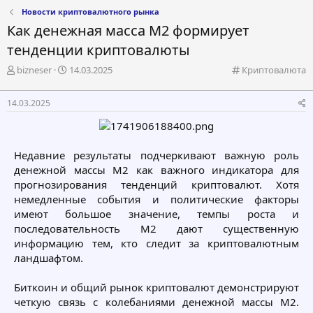
Новости криптовалютного рынка
Как денежная масса M2 формирует
тенденции криптовалюты
А
Д
К
bizneser
14.03.2025
Криптовалюта
в
а
а
т
т
т
14.03.2025
о
а
е
р
н
г
т
а
о
е
ч
р
Недавние результаты подчеркивают важную роль
м
а
и
денежной массы M2 как важного индикатора для
ы
л
я
а
прогнозирования тенденций криптовалют. Хотя
немедленные события и политические факторы
имеют большое значение, темпы роста и
последовательность M2 дают существенную
информацию тем, кто следит за криптовалютным
ландшафтом.
Биткоин и общий рынок криптовалют демонстрируют
четкую связь с колебаниями денежной массы M2.