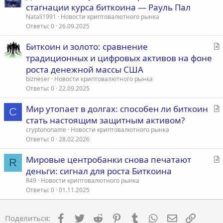
т
стагнации курса биткоина — Рауль Пал
а
Natali1991
Новости криптовалютного рынка
т
Ответы
0
26.09.2025
ь
С
Биткоин и золото: сравнение
я
т
традиционных и цифровых активов на фоне
а
роста денежной массы США
т
bizneser
Новости криптовалютного рынка
ь
Ответы
0
22.09.2025
я
С
Мир утопает в долгах: способен ли биткоин
C
т
стать настоящим защитным активом?
а
cryptononame
Новости криптовалютного рынка
т
Ответы
0
28.02.2026
ь
С
Мировые центробанки снова печатают
я
R
т
деньги: сигнал для роста Биткоина
а
R49
Новости криптовалютного рынка
т
Ответы
0
01.11.2025
ь
я
Facebook
Twitter
Reddit
Pinterest
Tumblr
WhatsApp
Электронна
Ссылка
Поделиться: