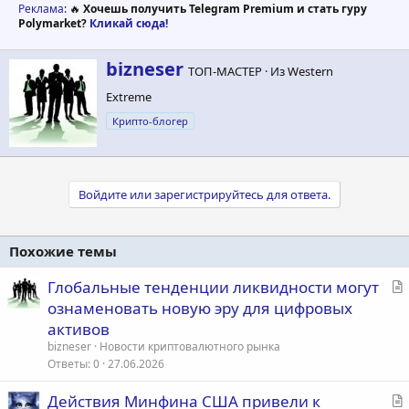
Реклама
: 🔥
Хочешь получить Telegram Premium и стать гуру
Polymarket?
Кликай сюда!
А
bizneser
ТОП-МАСТЕР
·
Из
Western
в
Extreme
т
о
Крипто-блогер
р
Войдите или зарегистрируйтесь для ответа.
Похожие темы
С
Глобальные тенденции ликвидности могут
т
ознаменовать новую эру для цифровых
а
активов
т
bizneser
Новости криптовалютного рынка
ь
Ответы
0
27.06.2026
я
С
Действия Минфина США привели к