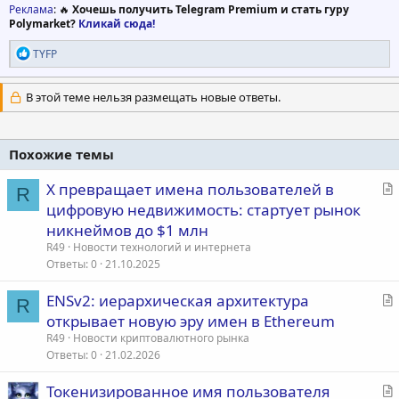
Реклама
: 🔥
Хочешь получить Telegram Premium и стать гуру
Polymarket?
Кликай сюда!
Р
TYFP
е
а
к
В этой теме нельзя размещать новые ответы.
ц
и
и
:
Похожие темы
С
X превращает имена пользователей в
R
т
цифровую недвижимость: стартует рынок
а
никнеймов до $1 млн
т
R49
Новости технологий и интернета
ь
Ответы
0
21.10.2025
я
С
ENSv2: иерархическая архитектура
R
т
открывает новую эру имен в Ethereum
а
R49
Новости криптовалютного рынка
т
Ответы
0
21.02.2026
ь
С
Токенизированное имя пользователя
я