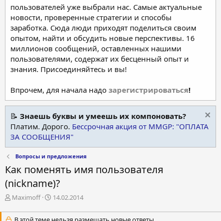
пользователей уже выбрали нас. Самые актуальные
новости, проверенные стратегии и способы
заработка. Сюда люди приходят поделиться своим
опытом, найти и обсудить новые перспективы. 16
миллионов сообщений, оставленных нашими
пользователями, содержат их бесценный опыт и
знания. Присоединяйтесь и вы!
Впрочем, для начала надо
зарегистрироваться
!
📝
Знаешь буквы и умеешь их компоновать?
Платим. Дорого.
Бессрочная акция от MMGP: "ОПЛАТА
ЗА СООБЩЕНИЯ"
Вопросы и предложения
Как поменять имя пользователя
(nickname)?
А
Д
Maximoff
14.02.2014
в
а
т
т
В этой теме нельзя размещать новые ответы.