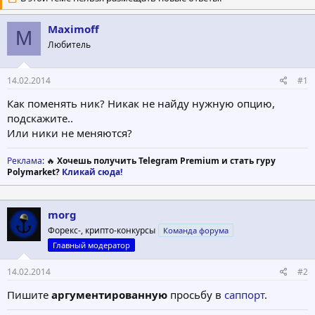
о
а
р
н
Maximoff
т
а
M
е
ч
Любитель
м
а
ы
л
а
14.02.2014
#1
Как поменять ник? Никак не найду нужную опцию,
подскажите..
Или ники не меняются?
Реклама
: 🔥
Хочешь получить Telegram Premium и стать гуру
Polymarket?
Кликай сюда!
morg
Форекс-, крипто-конкурсы
Команда форума
Главный модератор
14.02.2014
#2
Пишите
аргументированную
просьбу в
саппорт
.