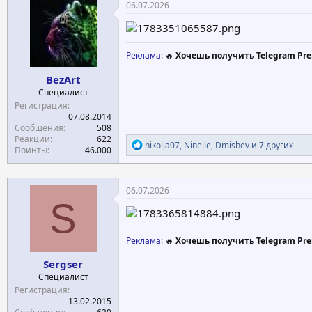
ц
06.07.2026
и
и
:
Реклама
: 🔥
Хочешь получить Telegram Pre
BezArt
Специалист
Регистрация
07.08.2014
Сообщения
508
Реакции
622
Р
nikolja07
,
Ninelle
,
Dmishev
и 7 других
Поинты
46.000
е
а
к
ц
06.07.2026
и
S
и
:
Реклама
: 🔥
Хочешь получить Telegram Pre
Sergser
Специалист
Регистрация
13.02.2015