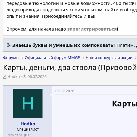
передовые технологии и новые возможности. 400 тысяч 
люди приходят поделиться своим опытом, найти и обсу
опыт и знания. Присоединяйтесь и вы!
Впрочем, для начала надо
зарегистрироваться
!
📝
Знаешь буквы и умеешь их компоновать?
Платим. 
Форумы
Официальный форум MMGP
Наши конкурсы и акции
Карты, деньги, два ствола (Призовой
А
Д
Hodko
06.07.2026
в
а
т
т
06.07.2026
о
а
H
р
н
Карты
т
а
е
ч
м
а
ы
л
Hodko
а
Специалист
Регистрация