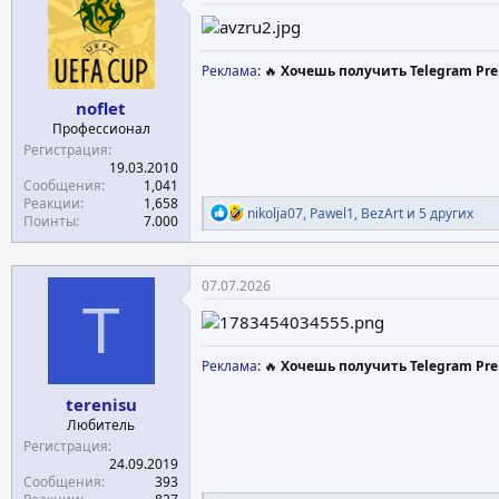
и
и
:
Реклама
: 🔥
Хочешь получить Telegram Pre
noflet
Профессионал
Регистрация
19.03.2010
Сообщения
1,041
Реакции
1,658
Р
nikolja07
,
Pawel1
,
BezArt
и 5 других
Поинты
7.000
е
а
к
ц
07.07.2026
и
T
и
:
Реклама
: 🔥
Хочешь получить Telegram Pre
terenisu
Любитель
Регистрация
24.09.2019
Сообщения
393