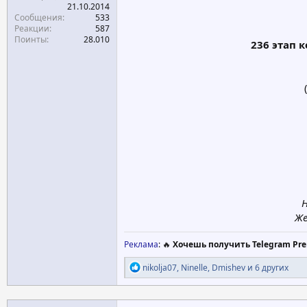
21.10.2014
Сообщения
533
Реакции
587
Поинты
28.010
236 этап 
Н
Же
Реклама
: 🔥
Хочешь получить Telegram Pre
Р
nikolja07
,
Ninelle
,
Dmishev
и 6 других
е
а
к