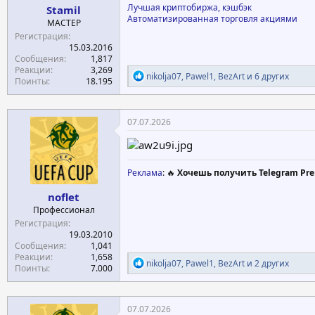
Лучшая криптобиржа, кэшбэк
Stamil
Автоматизированная торговля акциями
МАСТЕР
Регистрация
15.03.2016
Сообщения
1,817
Реакции
3,269
Р
nikolja07
,
Pawel1
,
BezArt
и 6 других
Поинты
18.195
е
а
к
ц
07.07.2026
и
и
:
Реклама
: 🔥
Хочешь получить Telegram Pre
noflet
Профессионал
Регистрация
19.03.2010
Сообщения
1,041
Реакции
1,658
Р
nikolja07
,
Pawel1
,
BezArt
и 2 других
Поинты
7.000
е
а
к
ц
07.07.2026