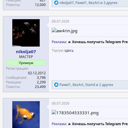
Реакции
827
Р
nikolja07
,
Pawel1
,
BezArt
и 3 других
Поинты
12.000
е
а
к
ц
08.07.2026
и
и
:
Реклама
: 🔥
Хочешь получить Telegram Pre
Торгую
здесь
nikolja07
МАСТЕР
Премиум
Регистрация
02.12.2012
Сообщения
3,796
Реакции
2,299
Р
Pawel1
,
BezArt
,
Stamil
и 2 других
Поинты
23.499
е
а
к
ц
08.07.2026
и
и
:
Реклама
: 🔥
Хочешь получить Telegram Pre