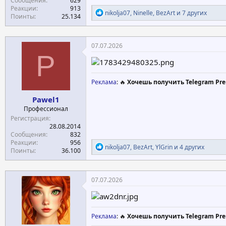
Сообщения
629
Реакции
913
Р
nikolja07
,
Ninelle
,
BezArt
и 7 других
Поинты
25.134
е
а
к
ц
07.07.2026
и
P
и
:
Реклама
: 🔥
Хочешь получить Telegram Pre
Pawel1
Профессионал
Регистрация
28.08.2014
Сообщения
832
Реакции
956
Р
nikolja07
,
BezArt
,
YlGrin
и 4 других
Поинты
36.100
е
а
к
ц
07.07.2026
и
и
:
Реклама
: 🔥
Хочешь получить Telegram Pre