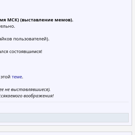
ремя МСК) (выставление мемов).
тельно.
айков пользователей).
ался состоявшимся!
 этой
теме
.
ее не выставлявшиеся).
ссякаемого воображения!