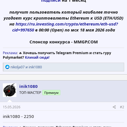
получит пользователь который наиболее точно
угадает курс криптовалюты
Ethereum
к USD (ETH/USD)
на
https://ru.investing.com/crypto/ethereum/eth-usd?
cid=997650
в 00:00 (Open) по мск 18
мая
2026 года
Спонсор конкурса - MMGP.CОМ
Реклама
: 🔥
Хочешь получить Telegram Premium и стать гуру
Polymarket?
Кликай сюда!
Р
nikolja07
и
inik1080
е
а
к
ц
inik1080
и
ТОП-МАСТЕР
Премиум
и
:
15.05.2026
#2
inik1080 - 2250