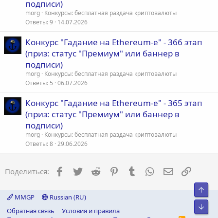
подписи)
morg
Конкурсы: бесплатная раздача криптовалюты
Ответы
9
14.07.2026
Конкурс "Гадание на Ethereum-е" - 366 этап
(приз: статус "Премиум" или баннер в
подписи)
morg
Конкурсы: бесплатная раздача криптовалюты
Ответы
5
06.07.2026
Конкурс "Гадание на Ethereum-е" - 365 этап
(приз: статус "Премиум" или баннер в
подписи)
morg
Конкурсы: бесплатная раздача криптовалюты
Ответы
8
29.06.2026
Facebook
Twitter
Reddit
Pinterest
Tumblr
WhatsApp
Электронна
Ссылка
Поделиться:
Свер
MMGP
Russian (RU)
Сниз
Обратная связь
Условия и правила