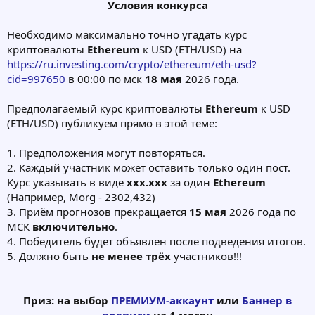
Условия конкурса
Необходимо максимально точно угадать курс
криптовалюты
Ethereum
к USD (ETH/USD) на
https://ru.investing.com/crypto/ethereum/eth-usd?
cid=997650
в 00:00 по мск
18 мая
2026 года.
Предполагаемый курс криптовалюты
Ethereum
к USD
(ETH/USD) публикуем прямо в этой теме:
1. Предположения могут повторяться.
2. Каждый участник может оставить только один пост.
Курс указывать в виде
ххх.xхх
за один
Ethereum
(Например, Morg - 2302,432)
3. Приём прогнозов прекращается
15
мая
2026 года по
МСК
включительно
.
4. Победитель будет объявлен после подведения итогов.
5. Должно быть
не менее трёх
участников!!!
Приз:
на выбор
ПРЕМИУМ-аккаунт
или
Баннер в
подписи
на 1 месяц