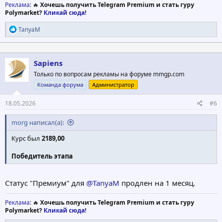
Реклама
: 🔥
Хочешь получить Telegram Premium и стать гуру
Polymarket?
Кликай сюда!
Р
TanyaM
е
а
к
ц
Sapiens
и
Только по вопросам рекламы на форуме mmgp.com
и
:
Команда форума
Администратор
18.05.2026
#6
morg написал(а):
Курс был
2189,00
Победитель этапа
Статус "Премиум" для
@TanyaM
продлен на 1 месяц.
Реклама
: 🔥
Хочешь получить Telegram Premium и стать гуру
Polymarket?
Кликай сюда!