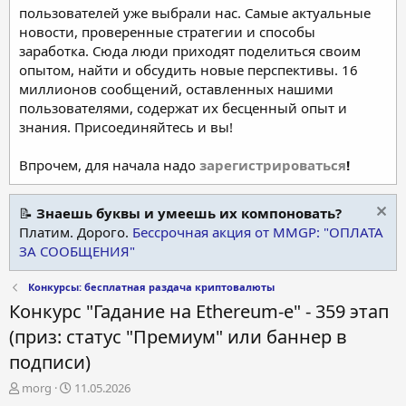
пользователей уже выбрали нас. Самые актуальные
новости, проверенные стратегии и способы
заработка. Сюда люди приходят поделиться своим
опытом, найти и обсудить новые перспективы. 16
миллионов сообщений, оставленных нашими
пользователями, содержат их бесценный опыт и
знания. Присоединяйтесь и вы!
Впрочем, для начала надо
зарегистрироваться
!
📝
Знаешь буквы и умеешь их компоновать?
Платим. Дорого.
Бессрочная акция от MMGP: "ОПЛАТА
ЗА СООБЩЕНИЯ"
Конкурсы: бесплатная раздача криптовалюты
Конкурс "Гадание на Ethereum-е" - 359 этап
(приз: статус "Премиум" или баннер в
подписи)
А
Д
morg
11.05.2026
в
а