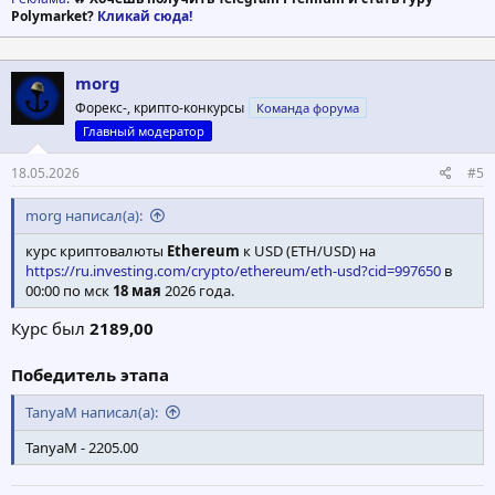
Polymarket?
Кликай сюда!
morg
Форекс-, крипто-конкурсы
Команда форума
Главный модератор
18.05.2026
#5
morg написал(а):
курс криптовалюты
Ethereum
к USD (ETH/USD) на
https://ru.investing.com/crypto/ethereum/eth-usd?cid=997650
в
00:00 по мск
18 мая
2026 года.
Курс был
2189,00
Победитель этапа
TanyaM написал(а):
TanyaM - 2205.00