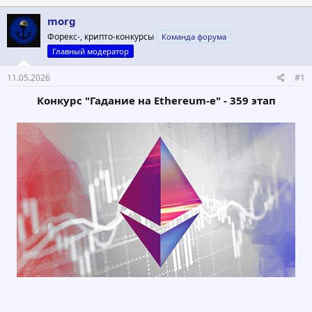
т
т
morg
о
а
р
н
Форекс-, крипто-конкурсы
Команда форума
т
а
Главный модератор
е
ч
м
а
11.05.2026
#1
ы
л
а
Конкурс "Гадание на Ethereum-е" - 359 этап