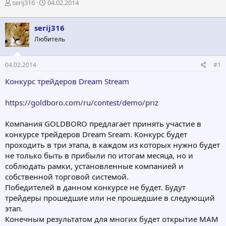
А
Д
serij316
04.02.2014
в
а
т
т
serij316
о
а
р
н
Любитель
т
а
е
ч
04.02.2014
#1
м
а
ы
л
Конкурс трейдеров Dream Stream
а
https://goldboro.com/ru/contest/demo/priz
Компания GOLDBORO предлагает принять участие в
конкурсе трейдеров Dream Sream. Конкурс будет
проходить в три этапа, в каждом из которых нужно будет
не только быть в прибыли по итогам месяца, но и
соблюдать рамки, установленные компанией и
собственной торговой системой.
Победителей в данном конкурсе не будет. Будут
трейдеры прошедшие или не прошедшие в следующий
этап.
Конечным результатом для многих будет открытие МАМ