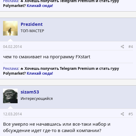
Реклама
: 🔥
Хочешь получить Telegram Premium и стать гуру
Polymarket?
Кликай сюда!
Prezident
ТОП-МАСТЕР
04.02.2014
#4
чем то смахивает на программу FXstart
Реклама
: 🔥
Хочешь получить Telegram Premium и стать гуру
Polymarket?
Кликай сюда!
sizam53
Интересующийся
12.03.2014
#5
Все умерло не начавшись или все-таки набор и
обсуждение идет где-то в самой компании?