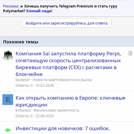
Реклама
: 🔥
Хочешь получить Telegram Premium и стать гуру
Polymarket?
Кликай сюда!
Войдите или зарегистрируйтесь для ответа.
Похожие темы
С
Компания Sai запустила платформу Perps,
т
сочетающую скорость централизованных
а
биржевых платформ (CEX) с расчетами в
т
блокчейне
ь
bizneser
Новости криптовалютного рынка
я
Ответы
0
19.02.2026
Как открыть компанию в Европе: ключевые
E
юрисдикции
entusiast
Финансовая грамотность
Ответы
0
25.06.2025
Инвестиции для новичков: 7 ошибок,