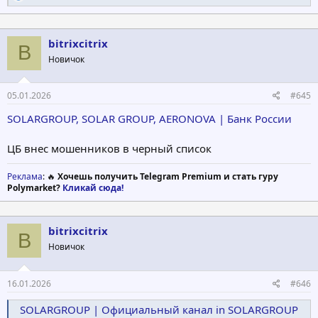
е
а
Почему перестали постить то новости проекта в формате
к
содержимого вебинаров?
ц
bitrixcitrix
B
и
Новичок
и
:
05.01.2026
#645
SOLARGROUP, SOLAR GROUP, AERONOVA | Банк России
ЦБ внес мошенников в черный список
Реклама
: 🔥
Хочешь получить Telegram Premium и стать гуру
Polymarket?
Кликай сюда!
bitrixcitrix
B
Новичок
16.01.2026
#646
SOLARGROUP | Официальный канал in SOLARGROUP