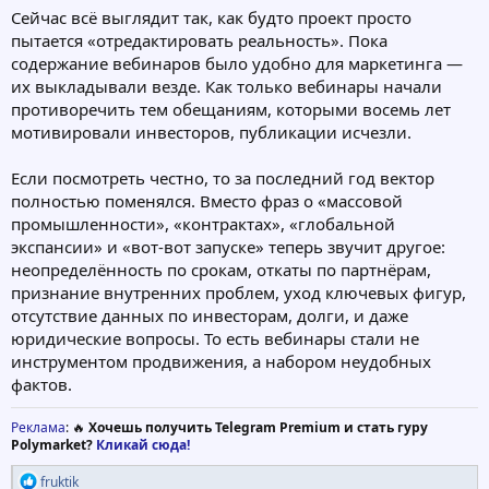
уплату последней налога (под миллиард перевели в
Сейчас всё выглядит так, как будто проект просто
однодневку), почему не постили содержимое этого вебинара
пытается «отредактировать реальность». Пока
от Дуюнова, где он сказал что это еще начало судя по всему.
содержание вебинаров было удобно для маркетинга —
их выкладывали везде. Как только вебинары начали
А итогом 9 лет бабло сбора стала постройка двух этажного
каркасного здания, может показаться что там 3 этажа, но
противоречить тем обещаниям, которыми восемь лет
второй этаж только маленькая часть для офисов, а остальное
мотивировали инвесторов, публикации исчезли.
пустой пролет (которое выше называется историческим
событием, в особой экономической зоне, преференции
Если посмотреть честно, то за последний год вектор
которой заканчиваются через 3 года, а впереди еще ввод в
полностью поменялся. Вместо фраз о «массовой
эксплуатацию), которое получило в начале года кадастровую
промышленности», «контрактах», «глобальной
оценку в 850 млн, когда официально собрано с народа 8 млрд,
а у СОВЭЛМАШ ООО сейчас по бухгалтерскому балансу
экспансии» и «вот-вот запуске» теперь звучит другое:
задолженность в 4 млрд. (открытые данные), а по сути весь год
неопределённость по срокам, откаты по партнёрам,
Дуюнов тянул время сдавая схему здания с ошибками, и вот
признание внутренних проблем, уход ключевых фигур,
историческое события случилось.
отсутствие данных по инвесторам, долги, и даже
юридические вопросы. То есть вебинары стали не
А еще что постоянные переговоры приводят к тому что "не
инструментом продвижения, а набором неудобных
важно кто, то Камаз, то еще кто, решают "развивать свои
компетенции". Где все это содержимое последних вебинаров
фактов.
то?
Реклама
: 🔥
Хочешь получить Telegram Premium и стать гуру
Ну или как надежды тех кто собирался продать доли на некой
Polymarket?
Кликай сюда!
внутренней бирже разбились об "зачем это надо, выпустим
акции и продавайте"
Р
fruktik