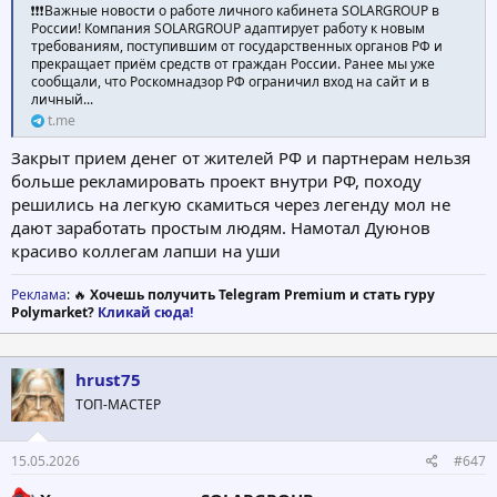
❗❗❗Важные новости о работе личного кабинета SOLARGROUP в
России! Компания SOLARGROUP адаптирует работу к новым
требованиям, поступившим от государственных органов РФ и
прекращает приём средств от граждан России. Ранее мы уже
сообщали, что Роскомнадзор РФ ограничил вход на сайт и в
личный...
t.me
Закрыт прием денег от жителей РФ и партнерам нельзя
больше рекламировать проект внутри РФ, походу
решились на легкую скамиться через легенду мол не
дают заработать простым людям. Намотал Дуюнов
красиво коллегам лапши на уши
Реклама
: 🔥
Хочешь получить Telegram Premium и стать гуру
Polymarket?
Кликай сюда!
hrust75
ТОП-МАСТЕР
15.05.2026
#647