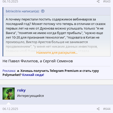
06.10.2025
#643
bitrixcitrix написал(а):
А почему перестали постить содержимое вебинваров за
последний год? Может потому что теперь в отличии от сказок
первых лет на них от Дуюнова можно услышать только "я не
Ванга", "понятия не имею когда будет прибыль", "нужно еще
лет 10-20 для признания технологии", "подхвата в Китае не
произошло, Виктор Арестов больше не занимается
продвижением", "у меня нет никаких данных инвесторов,
главное чтоб Павел Филипов (руководитель отдела
Нажмите для раскрытия...
привлечения денег в SkyWay (а перед этим десятитысячник
МММ) и теперь сюда и в новый проект Дирижабли - такой же
Не Павел Филипов, а Сергей Семенов
бред) мне их передал если решит всех кинуть, я человек слова
и обязательства перед инвесторами для меня самое важное",
Реклама
: 🔥
Хочешь получить Telegram Premium и стать гуру
"все двигатели планеты перейдут обязательно на эту
Polymarket?
Кликай сюда!
технологию и все инвесторы должны снять сливки, но когда
это произойдет я понятия не имею", "я денег ни у кого не брал,
деньги дает соларгрупп по договору кредитования и их еще
roky
надо вернуть", "я не несу ответственность за соларгупп, им там
Интересующийся
виднее" ну и прочее прочее?
А где последние новости о том что налоговая выкатила
06.12.2025
#644
претензию на 200 млн за вывод денег в фирму однодневку и не