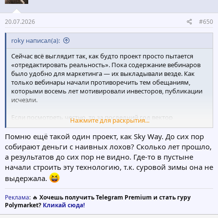
20.07.2026
#650
roky написал(а):
Сейчас всё выглядит так, как будто проект просто пытается
«отредактировать реальность». Пока содержание вебинаров
было удобно для маркетинга — их выкладывали везде. Как
только вебинары начали противоречить тем обещаниям,
которыми восемь лет мотивировали инвесторов, публикации
исчезли.
Если посмотреть честно, то за последний год вектор
Нажмите для раскрытия...
полностью поменялся. Вместо фраз о «массовой
промышленности», «контрактах», «глобальной экспансии» и
Помню ещё такой один проект, как Sky Way. До сих пор
«вот-вот запуске» теперь звучит другое: неопределённость по
собирают деньги с наивных лохов? Сколько лет прошло,
срокам, откаты по партнёрам, признание внутренних проблем,
а результатов до сих пор не видно. Где-то в пустыне
уход ключевых фигур, отсутствие данных по инвесторам,
начали строить эту технологию, т.к. суровой зимы она не
долги, и даже юридические вопросы. То есть вебинары стали
выдержала.
не инструментом продвижения, а набором неудобных фактов.
Реклама
: 🔥
Хочешь получить Telegram Premium и стать гуру
Polymarket?
Кликай сюда!