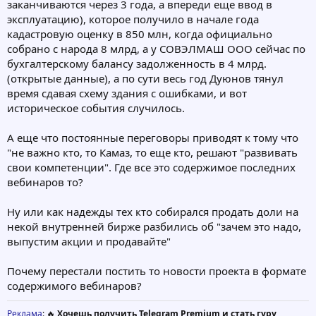
заканчиваются через 3 года, а впереди еще ввод в
эксплуатацию), которое получило в начале года
кадастровую оценку в 850 млн, когда официально
собрано с народа 8 млрд, а у СОВЭЛМАШ ООО сейчас по
бухгалтерскому балансу задолженность в 4 млрд.
(открытые данные), а по сути весь год Дуюнов тянул
время сдавая схему здания с ошибками, и вот
историческое события случилось.
А еще что постоянные переговоры приводят к тому что
"не важно кто, то Камаз, то еще кто, решают "развивать
свои компетенции". Где все это содержимое последних
вебинаров то?
Ну или как надежды тех кто собирался продать доли на
некой внутренней бирже разбились об "зачем это надо,
выпустим акции и продавайте"
Почему перестали постить то новости проекта в формате
содержимого вебинаров?
Реклама
: 🔥
Хочешь получить Telegram Premium и стать гуру