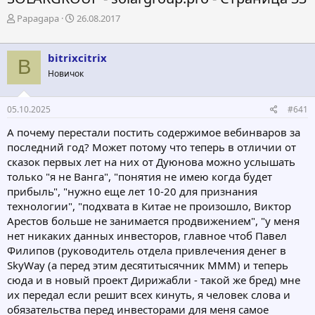
А
Д
Papagapa
26.08.2017
в
а
т
т
о
а
bitrixcitrix
B
р
н
Новичок
т
а
е
ч
м
а
05.10.2025
#641
ы
л
а
А почему перестали постить содержимое вебинваров за
последний год? Может потому что теперь в отличии от
сказок первых лет на них от Дуюнова можно услышать
только "я не Ванга", "понятия не имею когда будет
прибыль", "нужно еще лет 10-20 для признания
технологии", "подхвата в Китае не произошло, Виктор
Арестов больше не занимается продвижением", "у меня
нет никаких данных инвесторов, главное чтоб Павел
Филипов (руководитель отдела привлечения денег в
SkyWay (а перед этим десятитысячник МММ) и теперь
сюда и в новый проект Дирижабли - такой же бред) мне
их передал если решит всех кинуть, я человек слова и
обязательства перед инвесторами для меня самое